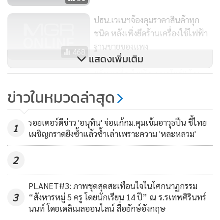
ปมปัญหาอีกอย่างก็คือเรื่องของ “อำนาจ” ฝ่ายค้านจำนวนมาก
ปธน.เวเนฯจ้องคุมราคาสินค้าทุก
เรียกร้องให้ประธานาธิบดี ยานูโควิช ลาออกและจัดการเลือกตั้ง
ชนิด หลังเพิ่งยึดร้านเครื่องใช้ไฟฟ้า
ใหม่ และยังมีความพยายามทั้งในและนอกสภาที่จะปรับ
ฐานขายของแพง
468
แสดงเพิ่มเติม
โครงสร้างอำนาจทางการเมือง เพราะผู้ประท้วงรู้สึกว่ากฎหมาย
“ร้านเครื่องไฟฟ้าเชนสโตร์” โดน
ยูเครนเวลานี้ให้อำนาจประธานาธิบดีมากกว่ารัฐสภา
“ปธน. เวเนซุเอลา” สั่งทหารยึดฐาน
ข่าวในหมวดล่าสุด
“ขายสินค้าโก่งราคา” เกินความเป็น
ผู้ชุมนุมเป็นใครกันบ้าง?
1,614
จริง
รอยเตอร์ตีข่าว 'อนุทิน' จ่อแก้กม.คุมเข้มอาวุธปืน ชี้ไทย
1
เผชิญกราดยิงซ้ำแล้วซ้ำเล่าเพราะความ 'หละหลวม'
แนวร่วมพรรคฝ่ายค้านเป็นหัวหอกในการกล่าวโทษ
2
ประธานาธิบดี ยานูโควิช กับพวก และระดมมวลชนออกมาขับไล่
รัฐบาล
PLANET#3: ภาพชุดสุดสะเทือนใจในโศกนาฏกรรม
3
“สังหารหมู่ 5 ครู โดยนักเรียน 14 ปี” ณ ร.รเทพศิรินทร์
การชุมนุมประท้วงเกิดขึ้นเมื่อใด?
นนท์ โดยเดลิเมลออนไลน์ สื่อยักษ์อังกฤษ