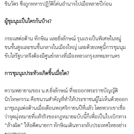
ชินวัตร ซึ่งถูกทหารปฏิวัติโค่นอำนาจไปเมื่อหลายปีก่อน
ผู้ชุมนุมเป็นใครกันบ้าง?
กระแสต่อต้าน ทักษิณ และยิ่งลักษณ์ รุนแรงเป็นพิเศษในหมู่
ชนชั้นสูงและชนชั้นกลางในเมืองใหญ่ และด้วยเหตุนี้การชุมนุม
ขับไล่รัฐบาลจึงต้องมีศูนย์กลางที่เมืองหลวงกรุงเทพมหานคร
การชุมนุมประท้วงเกิดขึ้นเมื่อใด?
ความพยายามของ น.ส.ยิ่งลักษณ์ ที่จะออกพระราชบัญญัติ
นิรโทษกรรม คือชนวนสำคัญที่ทำให้ประชาชนผู้ไม่เห็นด้วยออก
มาชุมนุมต่อต้านเมื่อเดือนพฤศจิกายนปีที่แล้ว โดยพวกเขาเชื่อ
ว่าจุดมุ่งหมายที่แท้จริงของกฎหมายฉบับนี้ก็เพื่อเป็นใบเบิกทาง
“ล้างผิด” ให้อดีตนายกฯ ทักษิณเดินทางกลับประเทศไทยอย่าง
ขาวสะอาด