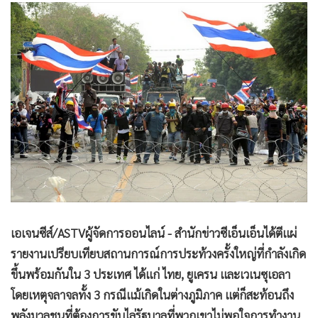
•
Good health & Well-being
•
Green Innovation & SD
•
Management & HR
•
MGR Live
•
Infographic
•
การเมือง
•
ท่องเที่ยว
•
กีฬา
•
ต่างประเทศ
•
Special Scoop
•
เศรษฐกิจ-ธุรกิจ
เอเจนซีส์/ASTVผู้จัดการออนไลน์ - สำนักข่าวซีเอ็นเอ็นได้ตีแผ่
•
จีน
รายงานเปรียบเทียบสถานการณ์การประท้วงครั้งใหญ่ที่กำลังเกิด
•
ชุมชน-คุณภาพชีวิต
ขึ้นพร้อมกันใน 3 ประเทศ ได้แก่ ไทย, ยูเครน และเวเนซุเอลา
•
อาชญากรรม
โดยเหตุจลาจลทั้ง 3 กรณีแม้เกิดในต่างภูมิภาค แต่ก็สะท้อนถึง
•
Motoring
พลังมวลชนที่ต้องการขับไล่รัฐบาลที่พวกเขาไม่พอใจการทำงาน