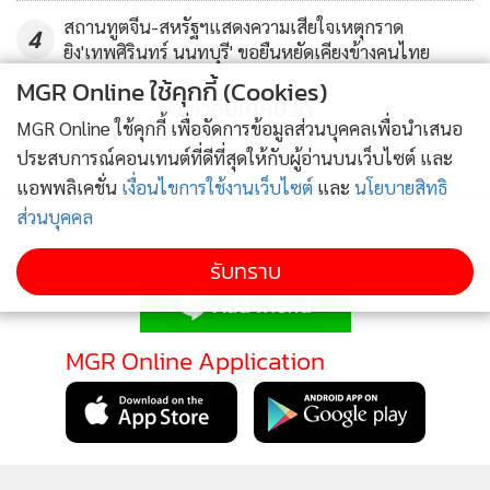
เดือนพฤศจิกายนปีที่แล้ว ชาวยูเครนนับหมื่นคนได้ออกมาแสดง
สถานทูตจีน-สหรัฐฯแสดงความเสียใจเหตุกราด
4
ยิง'เทพศิรินทร์ นนทบุรี' ขอยืนหยัดเคียงข้างคนไทย
ความไม่พอใจที่ ยานูโควิช ตัดสินใจยกเลิกการทำข้อตกลงการค้า
MGR Online ใช้คุกกี้ (Cookies)
กับสหภาพยุโรปซึ่งใช้เวลาเจรจากันมานานหลายปี โดย ยานูโค
ข่าวอื่นในหมวด
วิช ทำเช่นนั้นก็เพื่อเอาใจรัสเซีย
MGR Online ใช้คุกกี้ เพื่อจัดการข้อมูลส่วนบุคคลเพื่อนำเสนอ
ประสบการณ์คอนเทนต์ที่ดีที่สุดให้กับผู้อ่านบนเว็บไซต์ และ
สถานการณ์ล่าสุดเป็นอย่างไร?
แอพพลิเคชั่น
เงื่อนไขการใช้งานเว็บไซต์
และ
นโยบายสิทธิ
ส่วนบุคคล
กระแสความตึงเครียดที่คุกรุ่นมานานถึง 3 เดือนถึงจุดปะทุ เมื่อ
ติดตามข่าวสารผ่านทาง LINE
รับทราบ
ตำรวจใช้กำลังเข้าสลายกลุ่มผู้ชุมนุมเพื่อยึดคืนพื้นที่จัตุรัส
เอกราชกลางกรุงเคียฟ ส่งผลให้มีผู้เสียชีวิตแล้วกว่า 20 คนในช่วง
เช้าวันพุธ (19)
MGR Online Application
ติดตาม MGR Online