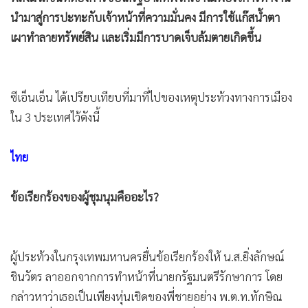
•
เกม
นำมาสู่การปะทะกับเจ้าหน้าที่ความมั่นคง มีการใช้แก๊สน้ำตา
•
วิทยาศาสตร์
เผาทำลายทรัพย์สิน และเริ่มมีการบาดเจ็บล้มตายเกิดขึ้น
•
SMEs
•
หุ้น
•
อินโดจีน
ซีเอ็นเอ็น ได้เปรียบเทียบที่มาที่ไปของเหตุประท้วงทางการเมือง
ใน 3 ประเทศไว้ดังนี้
•
กองทุนรวม
•
Celeb Online
ไทย
•
Factcheck
•
ญี่ปุ่น
ข้อเรียกร้องของผู้ชุมนุมคืออะไร?
•
News1
•
Gotomanager
ผู้ประท้วงในกรุงเทพมหานครยื่นข้อเรียกร้องให้ น.ส.ยิ่งลักษณ์
ชินวัตร ลาออกจากการทำหน้าที่นายกรัฐมนตรีรักษาการ โดย
กล่าวหาว่าเธอเป็นเพียงหุ่นเชิดของพี่ชายอย่าง พ.ต.ท.ทักษิณ