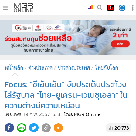
•
หน้าหลัก
•
ทันเหตุการณ์
•
ภาคใต้
•
ภูมิภาค
•
Online Section
หน้าหลัก
ต่างประเทศ
ข่าวต่างประเทศ
ไทยกับโลก
•
บันเทิง
•
ผู้จัดการรายวัน
Focus: “ซีเอ็นเอ็น” จับประเด็นประท้วง
•
คอลัมนิสต์
ไล่รัฐบาล “ไทย-ยูเครน-เวเนซุเอลา” ใน
•
ละคร
ความต่างมีความเหมือน
•
CbizReview
เผยแพร่:
19 ก.พ. 2557 15:13
โดย: MGR Online
•
Cyber BIZ
•
ผู้จัดกวน
20,773