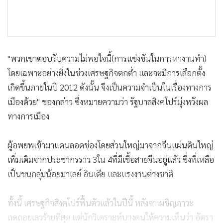
"พวกเขาตอบรับความไม่พอใจนี้(การแข่งขันในการหางานทำ)
โดยเฉพาะอย่างยิ่งในช่วงเศรษฐกิจตกต่ำ และจะมีการเลือกตั้ง
เกิดขึ้นภายในปี 2012 ดังนั้น จึงเป็นความจำเป็นในเรื่องทางการ
เมืองด้วย" ชองกล่าว ซึ่งหมายความว่า รัฐบาลสิงคโปร์มุ่งหวังผล
ทางการเมือง
ผู้อพยพเข้ามาแดนลอดช่องโดยส่วนใหญ่มาจากจีนแผ่นดินใหญ่
เพิ่มเติมจากประชากรราว 3ใน 4ที่มีเชื้อสายจีนอยู่แล้ว ซึ่งที่เหลือ
เป็นชนกลุ่มน้อยมาเลย์ อินเดีย และแรงงานต่างชาติ
ทั้งนี้ เศรษฐกิจสิงคโปร์ฟื้นตัวแล้วในปีนี้ หลังจาเผชิญภาวะ
ถดถอยเลวร้ายที่สุด แต่นักวิเคราะห์บางคนให้ความเห็นว่า อัตรา