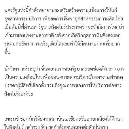
•
เกม
นครรัฐแห่งนี้กำลังพยายามจะเสริมสร้างความแข็งแกร่งให้แก่
•
วิทยาศาสตร์
อุตสาหกรรมบริการ เพื่อลดการพึ่งพาอุตสาหกรรมการผลิต โดย
•
SMEs
เมื่อต้นปีที่ผ่านมา รัฐบาลสิงคโปร์ประกาศว่า จะจำกัดการไหลบ่า
•
หุ้น
เข้ามาของแรงงานต่างชาติ หลังจากเกิดวิกฤตการเงินซึ่งส่งผลก
•
อินโดจีน
ระทบต่ออัตราการเจริญเติบโตและทำให้มีคนงานง่านเพิ่มมาก
•
กองทุนรวม
ขึ้น
•
Celeb Online
•
Factcheck
นักวิเคราะห์ระบุว่า ขั้นตอนแรกของรัฐบาลลอดช่องดังกล่าว อาจ
•
ญี่ปุ่น
เป็นความเคลื่อนไหวเพื่อผ่อนคลายความวิตกเรื่องหางานทำของ
•
บรรดาผู้มีสิทธิ์เลือกตั้ง รวมถึงคุณภาพของการให้บริการต่อชาว
News1
สิงคโปร์เองด้วย
•
Gotomanager
เทเรนซ์ ชอง นักวิจัยจากสถาบันเอเชียตะวันอกอกเฉียงใต้ศึกษา
ในสิงคโปร์ กล่าวว่า รัฐบาลกำลังตอบสนองต่อคำบ่นจาก