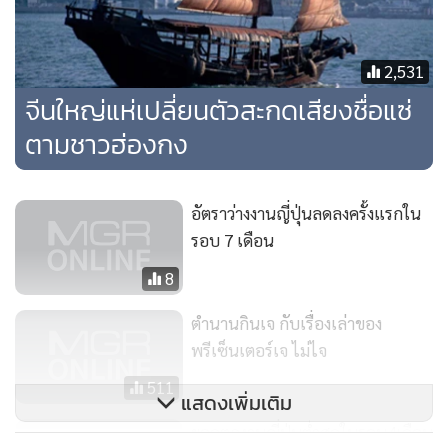
2,531
จีนใหญ่แห่เปลี่ยนตัวสะกดเสียงชื่อแซ่
ตามชาวฮ่องกง
อัตราว่างงานญี่ปุ่นลดลงครั้งแรกใน
รอบ 7 เดือน
8
ตำนานกินเจ กับเรื่องเล่าของ
พรีเซ็นเตอร์เจ ไม่ไจ
511
แสดงเพิ่มเติม
ยอดตกงานญี่ปุ่นต่ำสุดในรอบ4เดือน