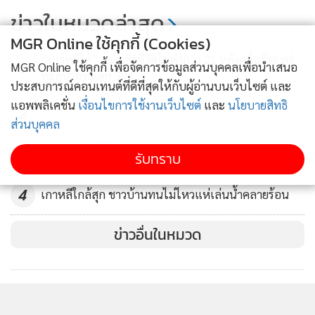
ท่ามกลางสัญญาณศก.ฟื้นตัวอื่นๆ
ข่าวในหมวดล่าสุด
35
MGR Online ใช้คุกกี้ (Cookies)
“เกาหลีใต้” ระอุเสียชีวิตไม่ต่ำกว่า 21 หลังคลื่นฮีทเวฟ
1
MGR Online ใช้คุกกี้ เพื่อจัดการข้อมูลส่วนบุคคลเพื่อนำเสนอ
ทะลุปรอทแตก 39 C.
ประสบการณ์คอนเทนต์ที่ดีที่สุดให้กับผู้อ่านบนเว็บไซต์ และ
แอพพลิเคชั่น
เงื่อนไขการใช้งานเว็บไซต์
และ
นโยบายสิทธิ
2
ส่วนบุคคล
3
ผู้นำญี่ปุ่นลงพื้นที่เยี่ยมผู้ประสบภัยแผ่นดินไหว
รับทราบ
4
เกาหลีใกล้สุก ชาวบ้านทนไม่ไหวแห่เล่นน้ำคลายร้อน
ข่าวอื่นในหมวด