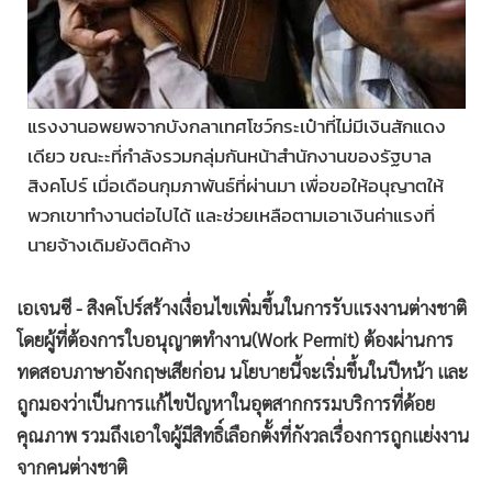
•
Good health & Well-being
•
Green Innovation & SD
•
Management & HR
•
MGR Live
แรงงานอพยพจากบังกลาเทศโชว์กระเป๋าที่ไม่มีเงินสักแดง
•
Infographic
เดียว ขณะะที่กำลังรวมกลุ่มกันหน้าสำนักงานของรัฐบาล
•
การเมือง
สิงคโปร์ เมื่อเดือนกุมภาพันธ์ที่ผ่านมา เพื่อขอให้อนุญาตให้
•
ท่องเที่ยว
พวกเขาทำงานต่อไปได้ และช่วยเหลือตามเอาเงินค่าแรงที่
•
กีฬา
นายจ้างเดิมยังติดค้าง
•
ต่างประเทศ
•
Special Scoop
เอเจนซี - สิงคโปร์สร้างเงื่อนไขเพิ่มขึ้นในการรับแรงงานต่างชาติ
โดยผู้ที่ต้องการใบอนุญาตทำงาน(Work Permit) ต้องผ่านการ
•
เศรษฐกิจ-ธุรกิจ
ทดสอบภาษาอังกฤษเสียก่อน นโยบายนี้จะเริ่มขึ้นในปีหน้า และ
•
จีน
ถูกมองว่าเป็นการแก้ไขปัญหาในอุตสากกรรมบริการที่ด้อย
•
ชุมชน-คุณภาพชีวิต
คุณภาพ รวมถึงเอาใจผู้มีสิทธิ์เลือกตั้งที่กังวลเรื่องการถูกแย่งงาน
•
อาชญากรรม
จากคนต่างชาติ
•
Motoring