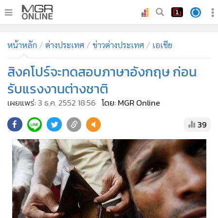
•
หน้าหลัก
หน้าหลัก
ต่างประเทศ
ข่าวต่างประเทศ
เอเชีย
•
ทันเหตุการณ์
•
สิงคโปร์จะทดสอบภาษาอังกฤษ ก่อน
ภาคใต้
•
ภูมิภาค
รับแรงงานต่างชาติ
•
Online Section
เผยแพร่:
3 ธ.ค. 2552 18:56
โดย: MGR Online
•
บันเทิง
39
•
ผู้จัดการรายวัน
•
คอลัมนิสต์
•
ละคร
•
CbizReview
•
Cyber BIZ
•
ผู้จัดกวน