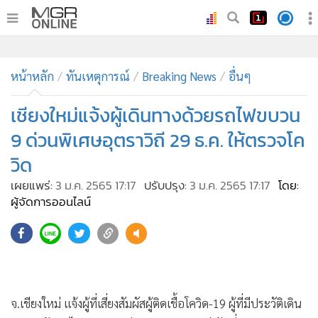
•
หน้าหลัก
•
หน้าหลัก
ทันเหตุการณ์
ทันเหตุการณ์
Breaking News
อื่นๆ
•
ภาคใต้
เชียงใหม่แจ้งผู้เดินทางด้วยรถไฟขบวน
•
ภูมิภาค
9 ด่วนพิเศษอุตราวิถี 29 ธ.ค. ให้ตรวจโค
•
Online Section
วิด
•
บันเทิง
เผยแพร่:
3 ม.ค. 2565 17:17
ปรับปรุง:
3 ม.ค. 2565 17:17
โดย:
•
ผู้จัดการรายวัน
ผู้จัดการออนไลน์
•
คอลัมนิสต์
•
ละคร
•
CbizReview
•
Cyber BIZ
•
ผู้จัดกวน
จ.เชียงใหม่ แจ้งผู้ที่เสี่ยงสัมผัสผู้ติดเชื้อโควิด-19 ผู้ที่มีประวัติเดิน