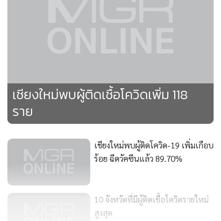
•
เกม
•
วิทยาศาสตร์
•
SMEs
•
หุ้น
•
อินโดจีน
เชียงใหม่พบผู้ติดเชื้อโควิดเพิ่ม 118
•
กองทุนรวม
ราย
•
Celeb Online
•
Factcheck
•
ญี่ปุ่น
เชียงใหม่พบผู้ติดโควิด-19 เพิ่มเกือบ
•
News1
ร้อย ฉีดวัคซีนแล้ว 89.70%
•
Gotomanager
10 จังหวัดที่มีผู้ติดเชื้อโควิดรายใหม่
สูงสุด