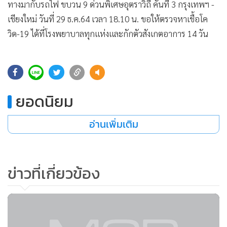
•
Good health & Well-being
ทางมากับรถไฟ ขบวน 9 ด่วนพิเศษอุตราวิถี คันที่ 3 กรุงเทพฯ -
•
Green Innovation & SD
เชียงใหม่ วันที่ 29 ธ.ค.64 เวลา 18.10 น. ขอให้ตรวจหาเชื้อโค
•
Management & HR
วิด-19 ได้ที่โรงพยาบาลทุกแห่งและกักตัวสังเกตอาการ 14 วัน
•
MGR Live
•
Infographic
•
การเมือง
•
ท่องเที่ยว
ยอดนิยม
•
กีฬา
อ่านเพิ่มเติม
•
ต่างประเทศ
•
Special Scoop
•
เศรษฐกิจ-ธุรกิจ
ข่าวที่เกี่ยวข้อง
•
จีน
•
ชุมชน-คุณภาพชีวิต
•
อาชญากรรม
•
Motoring