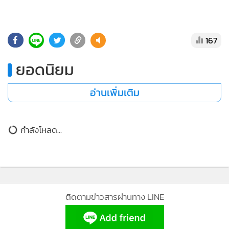
•
Good health & Well-being
•
Green Innovation & SD
•
Management & HR
167
•
MGR Live
•
Infographic
ยอดนิยม
•
การเมือง
อ่านเพิ่มเติม
•
ท่องเที่ยว
•
กีฬา
•
ต่างประเทศ
กำลังโหลด...
•
Special Scoop
•
เศรษฐกิจ-ธุรกิจ
•
จีน
•
ชุมชน-คุณภาพชีวิต
ติดตามข่าวสารผ่านทาง LINE
•
อาชญากรรม
•
Motoring