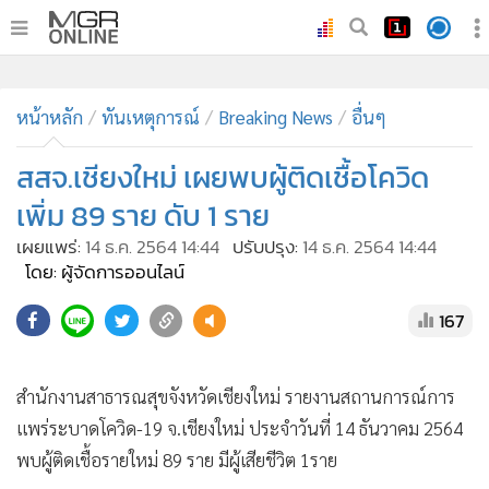
•
หน้าหลัก
•
หน้าหลัก
ทันเหตุการณ์
ทันเหตุการณ์
Breaking News
อื่นๆ
•
ภาคใต้
สสจ.เชียงใหม่ เผยพบผู้ติดเชื้อโควิด
•
ภูมิภาค
เพิ่ม 89 ราย ดับ 1 ราย
•
Online Section
เผยแพร่:
14 ธ.ค. 2564 14:44
ปรับปรุง:
14 ธ.ค. 2564 14:44
•
บันเทิง
โดย: ผู้จัดการออนไลน์
•
ผู้จัดการรายวัน
167
•
คอลัมนิสต์
•
ละคร
•
CbizReview
สำนักงานสาธารณสุขจังหวัดเชียงใหม่ รายงานสถานการณ์การ
•
Cyber BIZ
แพร่ระบาดโควิด-19 จ.เชียงใหม่ ประจำวันที่ 14 ธันวาคม 2564
•
ผู้จัดกวน
พบผู้ติดเชื้อรายใหม่ 89 ราย มีผู้เสียชีวิต 1ราย