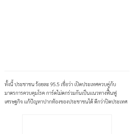
•
เกม
•
วิทยาศาสตร์
•
SMEs
•
หุ้น
•
อินโดจีน
•
กองทุนรวม
•
Celeb Online
•
Factcheck
•
ญี่ปุ่น
ทั้งนี้ ประชาชน ร้อยละ 95.5 เชื่อว่า เปิดประเทศควบคู่กับ
•
News1
มาตรการควบคุมโรค การ์ดไม่ตกร่วมกันเป็นแนวทางฟื้นฟู
•
Gotomanager
เศรษฐกิจ แก้ปัญหาปากท้องของประชาชนได้ ดีกว่าปิดประเทศ