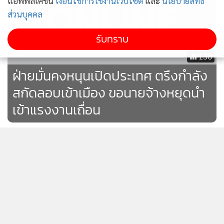
แอพพลิเคชั่น
เงื่อนไขการใช้งานเว็บไซต์
และ
นโยบายสิทธิ
ส่วนบุคคล
รับทราบ
130
ฝ่ายมั่นคงหนุนเปิดประเทศ ตรึงกำลัง
สกัดลอบเข้าเมือง ขอนายจ้างหยุดนำ
เข้าแรงงานเถื่อน
โพลชี้ ปชช.กังวลเรื่องปากท้องมาก
ที่สุด หลังต้องกลับมาใช้ชีวิตปกติ
63
“แรมโบ้” ยกซูเปอร์โพลหนุนเปิด
ประเทศกระตุ้น ศก.ขอคนค้านมั่นใจ
แสดงเพิ่มเติม