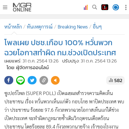
•
หน้าหลัก
หน้าหลัก
ทันเหตุการณ์
Breaking News
อื่นๆ
•
ทันเหตุการณ์
•
โพลเผย ปชช.เกือบ 100% หวั่นพวก
ภาคใต้
•
ภูมิภาค
ฉวยโอกาสทำผิด กม.ช่วงเปิดประเทศ
•
Online Section
เผยแพร่:
31 ต.ค. 2564 13:26
ปรับปรุง:
31 ต.ค. 2564 13:26
•
บันเทิง
โดย: ผู้จัดการออนไลน์
•
ผู้จัดการรายวัน
582
•
คอลัมนิสต์
ซูเปอร์โพล (SUPER POLL) เปิดเผยผลสำรวจความคิดเห็น
•
ละคร
ประชาชน เรื่อง หวั่นพวกเห็นแก่ตัว กอบโกย พาปิดประเทศ พบ
•
CbizReview
ว่า ประชาชน ร้อยละ 97.6 กังวลพวกฉวยโอกาสเห็นแก่ได้ช่วง
•
Cyber BIZ
เปิดประเทศ จะทำผิดกฎหมายซ้ำเติมวิกฤตจนเดือดร้อน
•
ผู้จัดกวน
ประชาชน โดยร้อยละ 89.4 กังวลพวกนายจ้าง เจ้าของโรงงาน