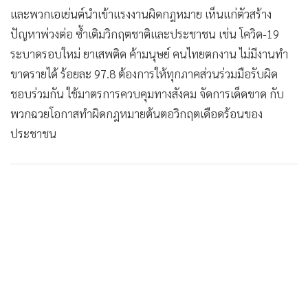
•
Good health & Well-being
และพวกเอเย่นต์นำเข้าแรงงานผิดกฎหมาย เห็นแก่ตัวสร้าง
•
Green Innovation & SD
ปัญหาพ่วงต่อ ซ้ำเติมวิกฤตชาติและประชาชน เช่น โควิด-19
•
Management & HR
ระบาดรอบใหม่ ยาเสพติด ค้ามนุษย์ คนไทยตกงาน ไม่มีงานทำ
•
MGR Live
ขาดรายได้ ร้อยละ 97.8 ต้องการให้ทุกภาคส่วนร่วมมือรับผิด
•
Infographic
ชอบร่วมกัน ใช้มาตรการควบคุมทางสังคม จัดการเด็ดขาด กับ
•
การเมือง
พวกฉวยโอกาสทำผิดกฎหมายต้นตอวิกฤตเดือดร้อนของ
•
ท่องเที่ยว
ประชาชน
•
กีฬา
•
ต่างประเทศ
•
Special Scoop
•
เศรษฐกิจ-ธุรกิจ
•
จีน
•
ชุมชน-คุณภาพชีวิต
•
อาชญากรรม
•
Motoring