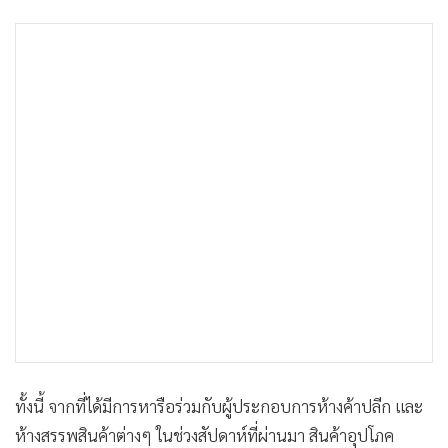
•
เกม
•
วิทยาศาสตร์
•
SMEs
•
หุ้น
•
อินโดจีน
•
กองทุนรวม
•
Celeb Online
•
Factcheck
•
ญี่ปุ่น
•
News1
•
Gotomanager
ทั้งนี้ จากที่ได้มีการหารือร่วมกับผู้ประกอบการห้างค้าปลีก และ
ห้างสรรพสินค้าต่างๆ ในช่วงสัปดาห์ที่ผ่านมา สินค้าอุปโภค