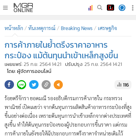
•
หน้าหลัก
หน้าหลัก
ทันเหตุการณ์
Breaking News
เศรษฐกิจ
•
ทันเหตุการณ์
•
การค้าภายในย้ำตรึงราคาอาหาร
ภาคใต้
•
ภูมิภาค
กระป๋อง แม้ต้นทุนนำเข้าเหล็กสูงขึ้น
•
Online Section
เผยแพร่:
25 ก.ย. 2564 14:21
ปรับปรุง:
25 ก.ย. 2564 14:21
•
บันเทิง
โดย: ผู้จัดการออนไลน์
•
ผู้จัดการรายวัน
116
•
คอลัมนิสต์
ร้อยตรีจักรา ยอดมณี รองอธิบดีกรมการค้าภายใน กระทรวง
•
ละคร
พาณิชย์ เปิดเผยว่า จากต้นทุนการผลิตสินค้าอาหารกระป๋องที่สูง
•
CbizReview
ขึ้นอย่างต่อเนื่อง เพราะต้นทุนการนำเข้าเหล็กจากต่างประเทศที่
•
Cyber BIZ
สูงขึ้น ทำให้ต้นทุนกระป๋องของผู้ประกอบการขึ้นราคา แต่กรม
•
ผู้จัดกวน
การค้าภายในยังขอให้ผู้ประกอบการตรึงราคาจำหน่ายเดิมไว้