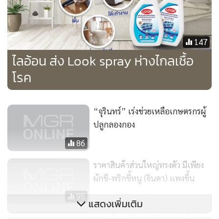
147
ไลอ้อน ส่ง Look spray ห่างไกลเชื้อ
โรค
“จุรินทร์” เร่งช่วยเหลือเกษตรกรผู้
ปลูกลองกอง
86
ราคาสินค้าส่วนใหญ่ทรงตัว มีเพียง
ผักชี-พริกขี้หนู (จินดา) แพงขึ้น
95
แสดงเพิ่มเติม
กทม.ตั้ง “ตู้ปันสุข” ณ ศูนย์สร้างสุข