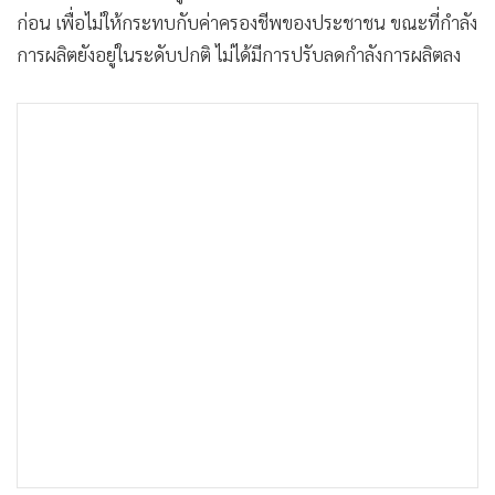
•
Good health & Well-being
ก่อน เพื่อไม่ให้กระทบกับค่าครองชีพของประชาชน ขณะที่กำลัง
•
Green Innovation & SD
การผลิตยังอยู่ในระดับปกติ ไม่ได้มีการปรับลดกำลังการผลิตลง
•
Management & HR
•
MGR Live
•
Infographic
•
การเมือง
•
ท่องเที่ยว
•
กีฬา
•
ต่างประเทศ
•
Special Scoop
•
เศรษฐกิจ-ธุรกิจ
•
จีน
•
ชุมชน-คุณภาพชีวิต
•
อาชญากรรม
•
Motoring