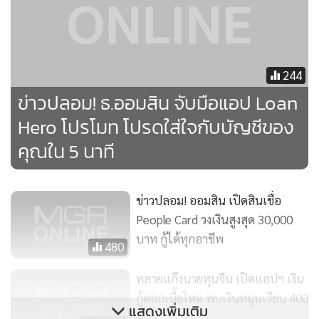
244
ข่าวปลอม! ธ.ออมสิน จับมือแอป Loan
Hero โปรโมท โปรดใส่ใจกับบัญชีของ
คุณใน 5 นาที
ข่าวปลอม! ออมสิน เปิดสินเชื่อ
People Card วงเงินสูงสุด 30,000
บาท กู้ได้ทุกอาชีพ
480
ทลายแก๊งนายทุนจีน เปิดแอปฯ เงิน
กู้ดอกเบี้ยโหด พบเงินหมุนเวียน 400
แสดงเพิ่มเติม
ล้าน