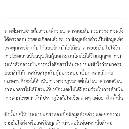
•
เกม
•
วิทยาศาสตร์
•
SMEs
ทางทีมงานฝ่ายสื่อสารองค์กร ธนาคารออมสิน กระทรวงการคลัง
•
หุ้น
ได้ตรวจสอบรายละเอียดแล้ว พบว่า ข้อมูลดังกล่าวเป็นข้อมูลเท็จ
•
อินโดจีน
เพจทุกเพจข้างต้น ได้แอบอ้างนำโลโก้ธนาคารออมสิน ไปใช้ใน
•
กองทุนรวม
การโฆษณาสนับสนุนเงินกู้นอกระบบโดยไม่ได้รับอนุญาต การก
•
Celeb Online
ระทำดังกล่าวเป็นการจงใจสื่อสารให้ประชาชนเข้าใจว่าธนาคาร
•
Factcheck
ออมสินให้การสนับสนุนเงินกู้นอกระบบ เป็นการละเมิดต่อ
•
ญี่ปุ่น
ธนาคาร ซึ่งจะได้ดำเนินการทางกฎหมายต่อไป ธนาคารขอเรียน
•
News1
ว่า ธนาคารไม่ได้มีส่วนเกี่ยวข้องและไม่ได้มีส่วนร่วมในการดำเนิน
•
Gotomanager
การตามโฆษณาดังที่ปรากฎในสื่อโซเชียลต่างๆ แต่อย่างใดทั้งสิ้น
ดังนั้นขอให้ประชาชนอย่าหลงเชื่อข้อมูลดังกล่าว และขอความ
ร่วมมือไม่ส่ง หรือแชร์ข้อมูลดังกล่าวต่อในช่องทางสื่อสังคม