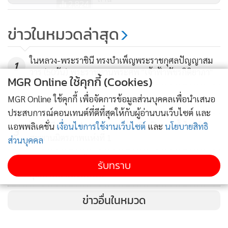
2,824
ข่าวปลอม! ธ.ออมสิน ให้กู้ยืมสินเชื่อ
ข่าวในหมวดล่าสุด
ไทรทองอเนกประสงค์ 3 แสนบาท
ลงทะเบียนก่อนได้ก่อน
534
ในหลวง-พระราชินี ทรงบำเพ็ญพระราชกุศลปัญญาสม
1
วาร (50วัน) พระราชทานพระศพ "เจ้าฟ้าพัชรกิติยาภา"
MGR Online ใช้คุกกี้ (Cookies)
2
MGR Online ใช้คุกกี้ เพื่อจัดการข้อมูลส่วนบุคคลเพื่อนำเสนอ
ประสบการณ์คอนเทนต์ที่ดีที่สุดให้กับผู้อ่านบนเว็บไซต์ และ
ไทย-เมียนมา ประสานความร่วมมือเปิดทางน้ำไหลใต้
แอพพลิเคชั่น
เงื่อนไขการใช้งานเว็บไซต์
และ
นโยบายสิทธิ
3
สะพานมิตรภาพแห่งที่ 1
ส่วนบุคคล
คพ.เล็งใช้โดรนขึ้นบินหาต้นตอมลพิษบึงสีไฟ หลังพบ
รับทราบ
4
คุณภาพน้ำเสื่อมโทรม
ข่าวอื่นในหมวด