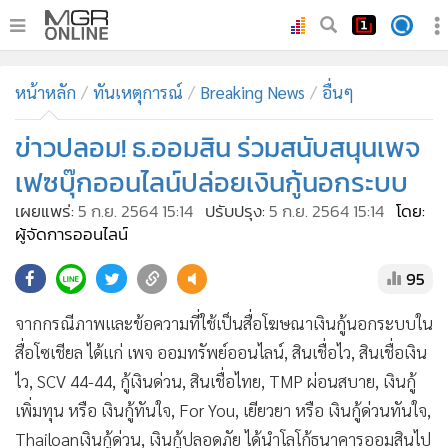
•
หน้าหลัก
หน้าหลัก
ทันเหตุการณ์
Breaking News
อื่นๆ
•
ทันเหตุการณ์
•
ข่าวปลอม! ธ.ออมสิน ร่วมสนับสนุนเพจ
ภาคใต้
•
ภูมิภาค
เฟซบุ๊กออนไลน์ปล่อยเงินกู้นอกระบบ
•
Online Section
เผยแพร่:
5 ก.ย. 2564 15:14
ปรับปรุง:
5 ก.ย. 2564 15:14
โดย:
•
บันเทิง
ผู้จัดการออนไลน์
•
ผู้จัดการรายวัน
95
•
คอลัมนิสต์
จากกรณีภาพและข้อความที่ใช้เป็นสื่อโฆษณาเงินกู้นอกระบบใน
•
ละคร
สื่อโซเชียล ได้แก่ เพจ ออมทรัพย์ออนไลน์, สินเชื่อไว, สินเชื่อเงิน
•
CbizReview
ไว, SCV 44-44, กู้เงินด่วน, สินเชื่อไทย, TMP ผ่อนสบาย, เงินกู้
•
Cyber BIZ
เพิ่มทุน หรือ เงินกู้ทันใจ, For You, เยียวยา หรือ เงินกู้ด่วนทันใจ,
•
ผู้จัดกวน
Thailoanเงินกู้ด่วน, เงินกู้ปลอดภัย ได้นำโลโก้ธนาคารออมสินไป