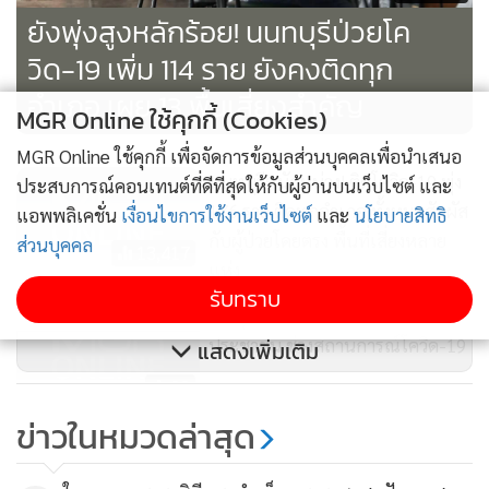
ยังพุ่งสูงหลักร้อย! นนทบุรีป่วยโค
วิด-19 เพิ่ม 114 ราย ยังคงติดทุก
อำเภอ เผย 13 พื้นเสี่ยงสำคัญ
MGR Online ใช้คุกกี้ (Cookies)
MGR Online ใช้คุกกี้ เพื่อจัดการข้อมูลส่วนบุคคลเพื่อนำเสนอ
นนทบุรีหนักหน่วง! ติดโควิด-19 พุ่ง
ประสบการณ์คอนเทนต์ที่ดีที่สุดให้กับผู้อ่านบนเว็บไซต์ และ
176 ราย ติดทุกอำเภอ ทั้งหมดสัมผัส
แอพพลิเคชั่น
เงื่อนไขการใช้งานเว็บไซต์
และ
นโยบายสิทธิ
กับผู้ป่วยโดยตรง พื้นที่เสี่ยงหลาย
ส่วนบุคคล
13,417
แห่ง
รับทราบ
“ก.ยุติธรรม” เปิด 8 ช่องทางบริการ
ประชาชน ช่วงสถานการณ์โควิด-19
แสดงเพิ่มเติม
92
ข่าวในหมวดล่าสุด
เมืองนนท์มีผู้ติดโควิดเพิ่มเกือบร้อย
หลากหลายอาชีพ-สถานที่เสี่ยง