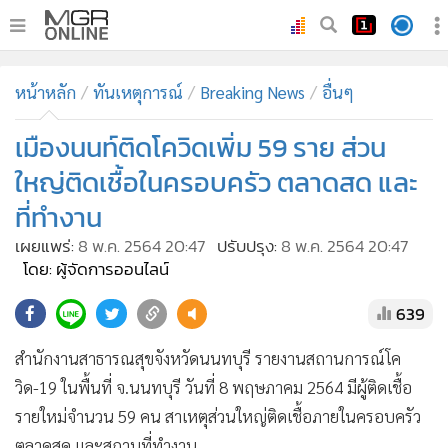
•
หน้าหลัก
หน้าหลัก
ทันเหตุการณ์
Breaking News
อื่นๆ
•
ทันเหตุการณ์
•
เมืองนนท์ติดโควิดเพิ่ม 59 ราย ส่วน
ภาคใต้
•
ภูมิภาค
ใหญ่ติดเชื้อในครอบครัว ตลาดสด และ
•
Online Section
ที่ทำงาน
•
บันเทิง
เผยแพร่:
8 พ.ค. 2564 20:47
ปรับปรุง:
8 พ.ค. 2564 20:47
•
ผู้จัดการรายวัน
โดย: ผู้จัดการออนไลน์
•
คอลัมนิสต์
639
•
ละคร
•
CbizReview
สำนักงานสาธารณสุขจังหวัดนนทบุรี รายงานสถานการณ์โค
•
Cyber BIZ
วิด-19 ในพื้นที่ จ.นนทบุรี วันที่ 8 พฤษภาคม 2564 มีผู้ติดเชื้อ
รายใหม่จำนวน 59 คน สาเหตุส่วนใหญ่ติดเชื้อภายในครอบครัว
•
ผู้จัดกวน
ตลาดสด และสถานที่ทำงาน