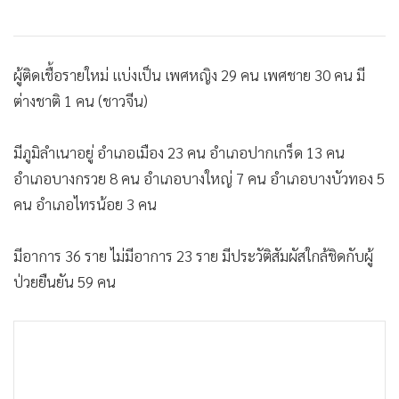
•
เกม
•
วิทยาศาสตร์
•
SMEs
ผู้ติดเชื้อรายใหม่ แบ่งเป็น เพศหญิง 29 คน เพศชาย 30 คน มี
•
หุ้น
ต่างชาติ 1 คน (ชาวจีน)
•
อินโดจีน
มีภูมิลำเนาอยู่ อำเภอเมือง 23 คน อำเภอปากเกร็ด 13 คน
•
กองทุนรวม
อำเภอบางกรวย 8 คน อำเภอบางใหญ่ 7 คน อำเภอบางบัวทอง 5
•
Celeb Online
คน อำเภอไทรน้อย 3 คน
•
Factcheck
•
ญี่ปุ่น
มีอาการ 36 ราย ไม่มีอาการ 23 ราย มีประวัติสัมผัสใกล้ชิดกับผู้
•
News1
ป่วยยืนยัน 59 คน
•
Gotomanager