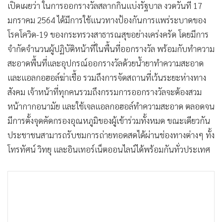
•
Good health & Well-being
เปิดเผยว่า ในการออกรางวัลสลากกินแบ่งรัฐบาล งวดวันที่ 17
•
Green Innovation & SD
มกราคม 2564 ได้มีการใช้แนวทางป้องกันการแพร่ระบาดของ
•
Management & HR
โรคโควิด-19 ของกระทรวงสาธารณสุขอย่างเคร่งครัด โดยมีการ
•
MGR Live
จำกัดจำนวนผู้ปฏิบัติหน้าที่ในพื้นที่ออกรางวัล พร้อมกับทำความ
•
Infographic
สะอาดพื้นที่และอุปกรณ์ออกรางวัลด้วยน้ำยาทำความสะอาด
•
การเมือง
และแอลกอฮอล์ฆ่าเชื้อ รวมถึงการจัดสถานที่เว้นระยะห่างทาง
สังคม เจ้าหน้าที่ทุกคนรวมถึงกรรมการออกรางวัลจะต้องสวม
•
ท่องเที่ยว
หน้ากากอนามัย และใช้เจลแอลกอฮอล์ทำความสะอาด ตลอดจน
•
กีฬา
มีการตั้งจุดคัดกรองอุณหภูมิของผู้เข้าร่วมทั้งหมด ขณะเดียวกัน
•
ต่างประเทศ
ประชาชนสามารถรับชมการถ่ายทอดสดได้ผ่านช่องทางต่างๆ ทั้ง
•
Special Scoop
โทรทัศน์ วิทยุ และอินเทอร์เน็ตออนไลน์ได้พร้อมกันทั่วประเทศ
•
เศรษฐกิจ-ธุรกิจ
•
จีน
•
ชุมชน-คุณภาพชีวิต
•
อาชญากรรม
•
Motoring