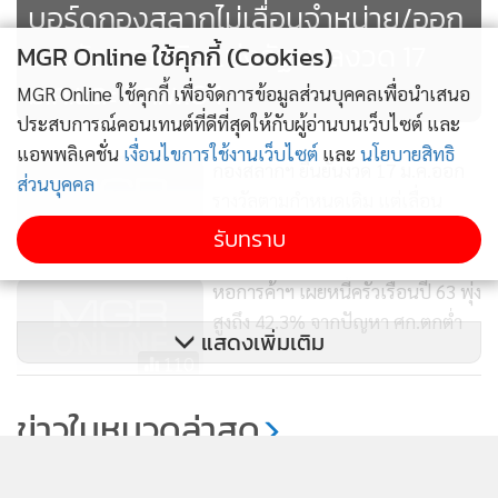
บอร์ดกองสลากไม่เลื่อนจำหน่าย/ออก
รางวัลสลากกินแบ่งรัฐบาลงวด 17
MGR Online ใช้คุกกี้ (Cookies)
ม.ค.และ 1 ก.พ.64
MGR Online ใช้คุกกี้ เพื่อจัดการข้อมูลส่วนบุคคลเพื่อนำเสนอ
ประสบการณ์คอนเทนต์ที่ดีที่สุดให้กับผู้อ่านบนเว็บไซต์ และ
แอพพลิเคชั่น
เงื่อนไขการใช้งานเว็บไซต์
และ
นโยบายสิทธิ
กองสลากฯ ยืนยันงวด 17 ม.ค.ออก
ส่วนบุคคล
รางวัลตามกำหนดเดิม แต่เลื่อน
สัญจรออกไปก่อน
รับทราบ
3,882
หอการค้าฯ เผยหนี้ครัวเรือนปี 63 พุ่ง
สูงถึง 42.3% จากปัญหา ศก.ตกต่ำ
แสดงเพิ่มเติม
110
สำนักงานสลากกินแบ่งรัฐบาล เปิด
ข่าวในหมวดล่าสุด
รับสมัครบุคคลเพื่อคัดเลือกเข้าดำรง
ตำแหน่งผู้อำนวยการ
375
ราคาทองวันนี้ปรับ 19 ครั้ง [-550] รูปพรรณขายออก