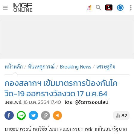
•
หน้าหลัก
•
ทันเหตุการณ์
•
ภาคใต้
•
ภูมิภาค
•
Online Section
หน้าหลัก
ทันเหตุการณ์
Breaking News
เศรษฐกิจ
•
บันเทิง
•
ผู้จัดการรายวัน
กองสลากฯ เข้มมาตรการป้องกันโค
•
คอลัมนิสต์
วิด-19 ออกรางวัลงวด 17 ม.ค.64
•
ละคร
เผยแพร่:
16 ม.ค. 2564 17:40
โดย: ผู้จัดการออนไลน์
•
CbizReview
82
•
Cyber BIZ
•
ผู้จัดกวน
นายธนวรรธน์ พลวิชัย โฆษกคณะกรรมการสลากกินแบ่งรัฐบาล