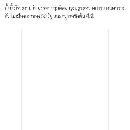
•
เกม
ทั้งนี้ มีรายงานว่า บรรดากลุ่มติดอาวุธอยู่ระหว่างการวางแผนรวม
•
วิทยาศาสตร์
ตัว ในเมืองเอกของ 50 รัฐ และกรุงวอชิงตัน ดี.ซี.
•
SMEs
•
หุ้น
•
อินโดจีน
•
กองทุนรวม
•
Celeb Online
•
Factcheck
•
ญี่ปุ่น
•
News1
•
Gotomanager