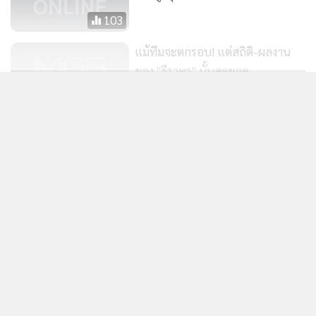
103
แม้ทีมจะตกรอบ! แต่สถิติ-ผลงาน
ของ "ธีราทร" นั้นสุดยอด
แสดงเพิ่มเติม
3,593
บช.น.เผยจับควันดำแล้ว 3 พันกว่า
ข่าวในหมวดล่าสุด
ราย ตั้ง 20 จุดตรวจทั่วกรุงเทพฯ แก้
PM 2.5
159
ซาอุฯ ประกาศตั้งพันธมิตรป้องกันทางทะเล 14 ชาติ
1
รับมือสถานการณ์ ตอ.กลาง
2
รัสเซียขยายเวลาห้ามส่งออกน้ำมันเบนซิน-ดีเซล ถึง
3
ม.ค.70