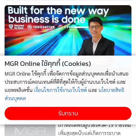
MGR Online ใช้คุกกี้ (Cookies)
684
MGR Online ใช้คุกกี้ เพื่อจัดการข้อมูลส่วนบุคคลเพื่อนำเสนอ
ซัมซุงลุย Rugged Device ใช้ในบ้าน
ประสบการณ์คอนเทนต์ที่ดีที่สุดให้กับผู้อ่านบนเว็บไซต์ และ
แอพพลิเคชั่น
เงื่อนไขการใช้งานเว็บไซต์
และ
นโยบายสิทธิ
ดันมือถือ-แท็บเล็ตพันธุ์อึดขายไทยโต
ส่วนบุคคล
เท่าตัวปีหน้า
รับทราบ
เกาหลีใต้พบผู้ป่วยโควิด-19 รายใหม่
เพิ่มสูงสุดนับแต่เกิดการระบาด