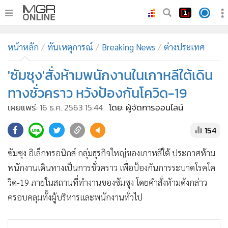
•
หน้าหลัก
หน้าหลัก
ทันเหตุการณ์
Breaking News
ต่างประเทศ
•
ทันเหตุการณ์
•
'ซัมซุง'สั่งห้ามพนักงานในเกาหลีใต้เดิน
ภาคใต้
•
ภูมิภาค
ทางชั่วคราว หวังป้องกันโควิด-19
•
Online Section
เผยแพร่:
16 ธ.ค. 2563 15:44
โดย: ผู้จัดการออนไลน์
•
บันเทิง
154
•
ผู้จัดการรายวัน
•
คอลัมนิสต์
ซัมซุง อิเล็กทรอนิกส์ กลุ่มธุรกิจใหญ่ของเกาหลีใต้ ประกาศห้าม
•
ละคร
พนักงานเดินทางเป็นการชั่วคราว เพื่อป้องกันการระบาดโรคโค
•
CbizReview
วิด-19 ภายในสถานที่ทำงานของซัมซุง โดยคำสั่งห้ามดังกล่าว
•
Cyber BIZ
ครอบคลุมทั้งผู้บริหารและพนักงานทั่วไป
•
ผู้จัดกวน