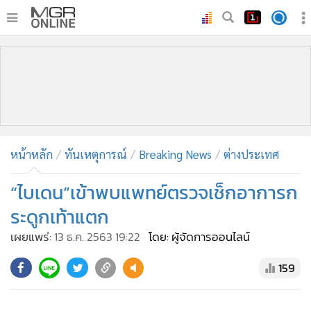
•
หน้าหลัก
•
ทันเหตุการณ์
•
ภาคใต้
•
ภูมิภาค
•
Online Section
หน้าหลัก
ทันเหตุการณ์
Breaking News
ต่างประเทศ
•
บันเทิง
•
ผู้จัดการรายวัน
“ไบเดน”เข้าพบแพทย์ตรวจเช็กอาการก
•
คอลัมนิสต์
ระดูกเท้าแตก
•
ละคร
เผยแพร่:
13 ธ.ค. 2563 19:22
โดย: ผู้จัดการออนไลน์
•
CbizReview
159
•
Cyber BIZ
•
ผู้จัดกวน