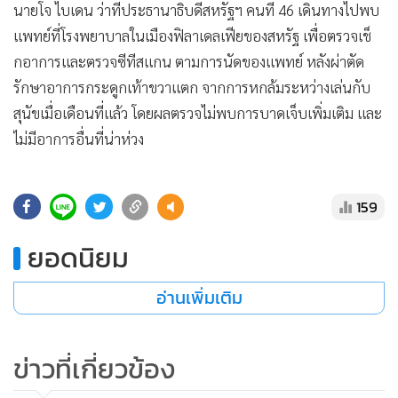
นายโจ ไบเดน ว่าที่ประธานาธิบดีสหรัฐฯ คนที่ 46 เดินทางไปพบ
•
เกม
แพทย์ที่โรงพยาบาลในเมืองฟิลาเดลเฟียของสหรัฐ เพื่อตรวจเช็
•
วิทยาศาสตร์
กอาการและตรวจซีทีสแกน ตามการนัดของแพทย์ หลังผ่าตัด
•
SMEs
รักษาอาการกระดูกเท้าขวาแตก จากการหกล้มระหว่างเล่นกับ
•
หุ้น
สุนัขเมื่อเดือนที่แล้ว โดยผลตรวจไม่พบการบาดเจ็บเพิ่มเติม และ
•
อินโดจีน
ไม่มีอาการอื่นที่น่าห่วง
•
กองทุนรวม
•
Celeb Online
159
•
Factcheck
•
ญี่ปุ่น
ยอดนิยม
•
News1
•
Gotomanager
อ่านเพิ่มเติม
ข่าวที่เกี่ยวข้อง