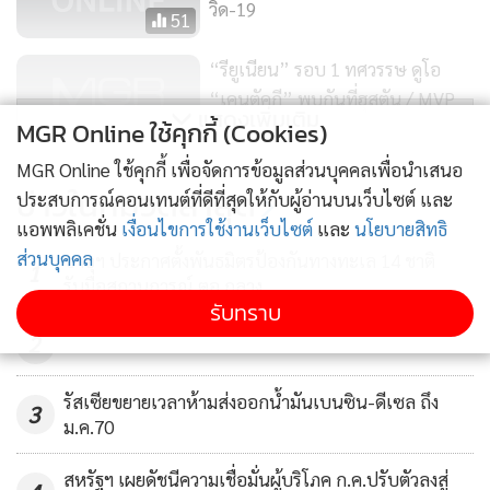
วิด-19
51
“รียูเนียน” รอบ 1 ทศวรรษ ดูโอ
“เคนตัคกี” พบกันที่ฮุสตัน / MVP
แสดงเพิ่มเติม
MGR Online ใช้คุกกี้ (Cookies)
441
MGR Online ใช้คุกกี้ เพื่อจัดการข้อมูลส่วนบุคคลเพื่อนำเสนอ
สหรัฐฯ ประกาศเคอร์ฟิวกรุงวอชิงตัน
ข่าวในหมวดล่าสุด
ประสบการณ์คอนเทนต์ที่ดีที่สุดให้กับผู้อ่านบนเว็บไซต์ และ
หลังม็อบหนุนทรัมป์ป่วนรัฐสภา
แอพพลิเคชั่น
เงื่อนไขการใช้งานเว็บไซต์
และ
นโยบายสิทธิ
ส่วนบุคคล
359
ซาอุฯ ประกาศตั้งพันธมิตรป้องกันทางทะเล 14 ชาติ
1
รับมือสถานการณ์ ตอ.กลาง
รับทราบ
2
รัสเซียขยายเวลาห้ามส่งออกน้ำมันเบนซิน-ดีเซล ถึง
3
ม.ค.70
สหรัฐฯ เผยดัชนีความเชื่อมั่นผู้บริโภค ก.ค.ปรับตัวลงสู่