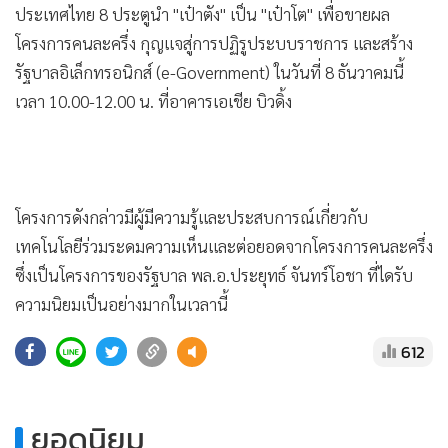
•
Good health & Well-being
•
Green Innovation & SD
นายกรณ์ จาติกวณิช หัวหน้าพรรคกล้า พร้อมด้วยนายวรวุฒิ อุ่น
•
Management & HR
ใจ รองหัวหน้าพรรคกล้า รวมถึงผู้เชี่ยวชาญด้านอีคอมเมิร์ซ จะ
•
MGR Live
แถลงรายละเอียด พร้อมเปิดตัวโครงการสร้างโอกาสให้
•
Infographic
ประเทศไทย 8 ประตูนำ "เป๋าตัง" เป็น "เป๋าโต" เพื่อขายผล
•
การเมือง
โครงการคนละครึ่ง กุญแจสู่การปฏิรูประบบราชการ และสร้าง
•
ท่องเที่ยว
รัฐบาลอิเล็กทรอนิกส์ (e-Government) ในวันที่ 8 ธันวาคมนี้
เวลา 10.00-12.00 น. ที่อาคารเอเชีย บิวดิ้ง
•
กีฬา
•
ต่างประเทศ
•
Special Scoop
•
เศรษฐกิจ-ธุรกิจ
โครงการดังกล่าวมีผู้มีความรู้และประสบการณ์เกี่ยวกับ
•
จีน
เทคโนโลยีร่วมระดมความเห็นและต่อยอดจากโครงการคนละครึ่ง
•
ชุมชน-คุณภาพชีวิต
ซึ่งเป็นโครงการของรัฐบาล พล.อ.ประยุทธ์ จันทร์โอชา ที่ไดรับ
•
อาชญากรรม
ความนิยมเป็นอย่างมากในเวลานี้
•
Motoring