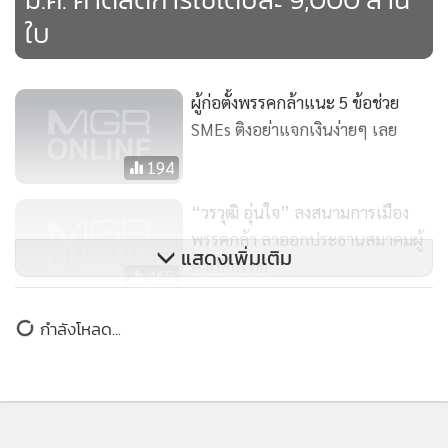
121
ห้างค้าปลีกงดให้ถุงพลาสติก เริ่ม 1
ม.ค. คาดลดการใช้ได้ปีละ 9,000 ล้าน
ใบ
ผู้ก่อตั้งพรรคกล้าแนะ 5 ข้อช่วย
SMEs ติงอย่าแจกเงินง่ายๆ เลย
194
“วรวุฒิ อุ่นใจ” ลงสนามการเมือง
พรรคกล้า ลาออกประธานสมาคมผู้
แสดงเพิ่มเติม
ค้าปลีกไทย
465
“กรณ์” เดินตลาดเช้าแนะนำว่าที่ผู้
กำลังโหลด...