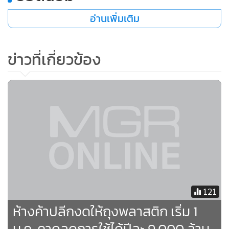
612
•
เกม
•
วิทยาศาสตร์
•
SMEs
ยอดนิยม
•
หุ้น
•
อินโดจีน
อ่านเพิ่มเติม
•
กองทุนรวม
•
Celeb Online
ข่าวที่เกี่ยวข้อง
•
Factcheck
•
ญี่ปุ่น
•
News1
•
Gotomanager