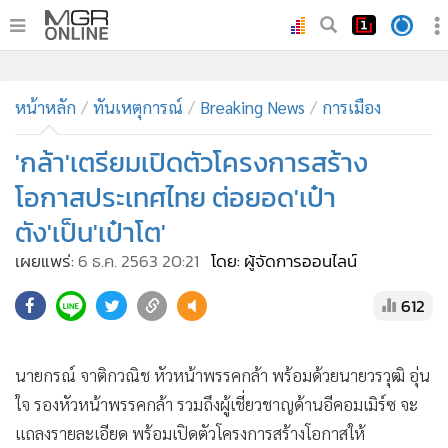
•
หน้าหลัก
•
ทันเหตุการณ์
•
ภาคใต้
•
ภูมิภาค
•
Online Section
หน้าหลัก
ทันเหตุการณ์
Breaking News
การเมือง
•
บันเทิง
•
ผู้จัดการรายวัน
'กล้า'เตรียมเปิดตัวโครงการสร้าง
•
คอลัมนิสต์
โอกาสประเทศไทย ต่อยอด'เป๋า
•
ละคร
ตัง'เป็น'เป๋าโต'
•
CbizReview
เผยแพร่:
6 ธ.ค. 2563 20:21
โดย: ผู้จัดการออนไลน์
•
Cyber BIZ
•
ผู้จัดกวน
612