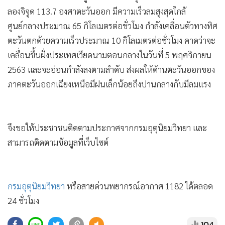
•
Good health & Well-being
ลองจิจูด 113.7 องศาตะวันออก มีความเร็วลมสูงสุดใกล้
•
Green Innovation & SD
ศูนย์กลางประมาณ 65 กิโลเมตรต่อชั่วโมง กำลังเคลื่อนตัวทางทิศ
•
Management & HR
ตะวันตกด้วยความเร็วประมาณ 10 กิโลเมตรต่อชั่วโมง คาดว่าจะ
•
MGR Live
เคลื่อนขึ้นฝั่งประเทศเวียดนามตอนกลางในวันที่ 5 พฤศจิกายน
•
Infographic
2563 และจะอ่อนกำลังลงตามลำดับ ส่งผลให้ด้านตะวันออกของ
•
การเมือง
ภาคตะวันออกเฉียงเหนือมีฝนเล็กน้อยถึงปานกลางกับมีลมแรง
•
ท่องเที่ยว
•
กีฬา
•
ต่างประเทศ
จึงขอให้ประชาชนติดตามประกาศจากกรมอุตุนิยมวิทยา และ
•
Special Scoop
สามารถติดตามข้อมูลที่เว็บไซต์
•
เศรษฐกิจ-ธุรกิจ
•
จีน
กรมอุตุนิยมวิทยา
หรือสายด่วนพยากรณ์อากาศ 1182 ได้ตลอด
•
ชุมชน-คุณภาพชีวิต
24 ชั่วโมง
•
อาชญากรรม
•
Motoring
104