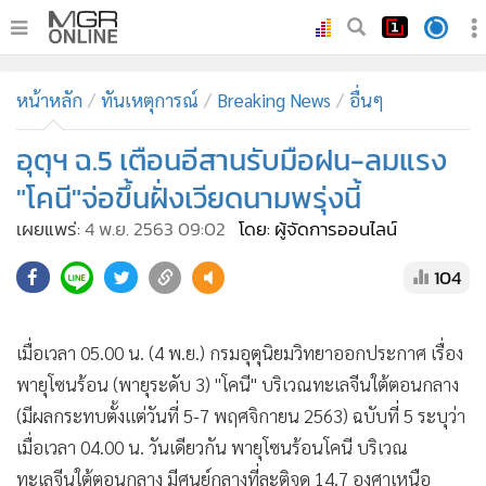
•
หน้าหลัก
หน้าหลัก
ทันเหตุการณ์
Breaking News
อื่นๆ
•
ทันเหตุการณ์
•
อุตุฯ ฉ.5 เตือนอีสานรับมือฝน-ลมแรง
ภาคใต้
•
ภูมิภาค
"โคนี"จ่อขึ้นฝั่งเวียดนามพรุ่งนี้
•
Online Section
เผยแพร่:
4 พ.ย. 2563 09:02
โดย: ผู้จัดการออนไลน์
•
บันเทิง
104
•
ผู้จัดการรายวัน
•
คอลัมนิสต์
•
ละคร
เมื่อเวลา 05.00 น. (4 พ.ย.) กรมอุตุนิยมวิทยาออกประกาศ เรื่อง
พายุโซนร้อน (พายุระดับ 3) "โคนี" บริเวณทะเลจีนใต้ตอนกลาง
•
CbizReview
(มีผลกระทบตั้งแต่วันที่ 5-7 พฤศจิกายน 2563) ฉบับที่ 5 ระบุว่า
•
Cyber BIZ
เมื่อเวลา 04.00 น. วันเดียวกัน พายุโซนร้อนโคนี บริเวณ
•
ผู้จัดกวน
ทะเลจีนใต้ตอนกลาง มีศูนย์กลางที่ละติจูด 14.7 องศาเหนือ