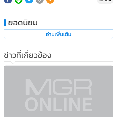
•
เกม
•
วิทยาศาสตร์
ยอดนิยม
•
SMEs
•
หุ้น
อ่านเพิ่มเติม
•
อินโดจีน
•
กองทุนรวม
ข่าวที่เกี่ยวข้อง
•
Celeb Online
•
Factcheck
•
ญี่ปุ่น
•
News1
•
Gotomanager