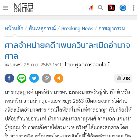
•
หน้าหลัก
หน้าหลัก
ทันเหตุการณ์
Breaking News
อาชญากรรม
•
ทันเหตุการณ์
•
ศาลจำหน่ายคดี"เพนกวิน"ละเมิดอำนาจ
ภาคใต้
•
ภูมิภาค
ศาล
•
Online Section
เผยแพร่:
28 ต.ค. 2563 15:11
โดย: ผู้จัดการออนไลน์
•
บันเทิง
218
•
ผู้จัดการรายวัน
•
คอลัมนิสต์
นายกฤษฎางค์ นุตจรัส ทนายความของนายพริษฐ์ ชิวารักษ์ หรือ
•
ละคร
เพนกวิน แกนนำกลุ่มคณะราษฎร 2563 เปิดเผยผลการไต่สวน
•
CbizReview
คดีละเมิดอำนาจศาล กรณีไลฟ์สดในพื้นที่ศาลอาญา เรียกร้องให้
•
Cyber BIZ
ปล่อยตัวนายอานนท์ นำภา และนายภาณุพงศ์ จาดนอก แกนนำ
ผู้ชุมนุม ว่า ภายหลังศาลไต่สวน นายพริษฐ์ ได้แถลงต่อศาล โดย
•
ผู้จัดกวน
รับสารภาพผิด พร้อมขอโทษและเสียใจที่ใช้ถ้อยคำรุนแรงละเมิด