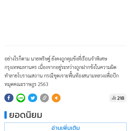
•
เกม
•
วิทยาศาสตร์
•
SMEs
•
หุ้น
•
อินโดจีน
•
กองทุนรวม
อย่างไรก็ตาม นายพริษฐ์ ยังคงถูกคุมขังที่เรือนจำพิเศษ
•
Celeb Online
กรุงเทพมหานคร เนื่องจากอยู่ระหว่างถูกฝากขังในความผิด
•
Factcheck
ทำลายโบราณสถาน กรณีขุดเจาะพื้นท้องสนามหลวงเพื่อปัก
•
ญี่ปุ่น
หมุดคณะราษฎร 2563
•
News1
•
Gotomanager
218
ยอดนิยม
อ่านเพิ่มเติม