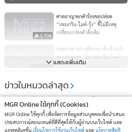
ศาลอาญายกคำร้องขอปล่อย
“เพนกวิน-ไมค์-รุ้ง” ชี้ไม่มีเหตุ
เปลี่ยนแปลงคำสั่งเดิม
3,704
หลุดภาพ รมว.ยุติธรรม เข้าเรือนจำ
พบปะพูดคุย “รุ้ง-เพนกวิน-ไมค์”
แสดงเพิ่มเติม
18,423
“ประยุทธ์” ระบุปล่อยตัว 4 แกนนำ
ข่าวในหมวดล่าสุด
ม็อบเป็นเรื่องของศาล ยันไม่ได้รังแก
ใคร
1,189
อัยการญี่ปุ่นสั่งไม่ฟ้องคดี "น้องเทียน" หิ้วไอซ์เข้า
MGR Online ใช้คุกกี้ (Cookies)
1
ประเทศ
MGR Online ใช้คุกกี้ เพื่อจัดการข้อมูลส่วนบุคคลเพื่อนำเสนอ
2
ประสบการณ์คอนเทนต์ที่ดีที่สุดให้กับผู้อ่านบนเว็บไซต์ และ
แอพพลิเคชั่น
เงื่อนไขการใช้งานเว็บไซต์
และ
นโยบายสิทธิ