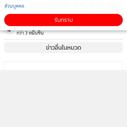
ส่วนบุคคล
เหยื่อ "โรงเบียร์ ณ ลาดพร้าว" เสียชีวิตเพิ่มอีก 1 เป็นราย
3
ที่ 37
รับทราบ
CIB บุกทลายโกดังสินค้าปลอมย่านมีนบุรี ยึดของกลาง
4
กว่า 3 หมื่นชิ้น
ข่าวอื่นในหมวด