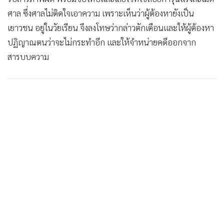
•
Good health & Well-being
ศาล ซึ่งศาลไม่ติดใจเอาความ เพราะเห็นว่าผู้ต้องหายังเป็น
•
Green Innovation & SD
เยาวชน อยู่ในวัยเรียน จึงลงโทษว่ากล่าวตักเตือนและให้ผู้ต้องหา
•
Management & HR
ปฏิญาณตนว่าจะไม่กระทำอีก และให้จำหน่ายคดีออกจาก
•
MGR Live
สารบบความ
•
Infographic
•
การเมือง
•
ท่องเที่ยว
•
กีฬา
•
ต่างประเทศ
•
Special Scoop
•
เศรษฐกิจ-ธุรกิจ
•
จีน
•
ชุมชน-คุณภาพชีวิต
•
อาชญากรรม
•
Motoring