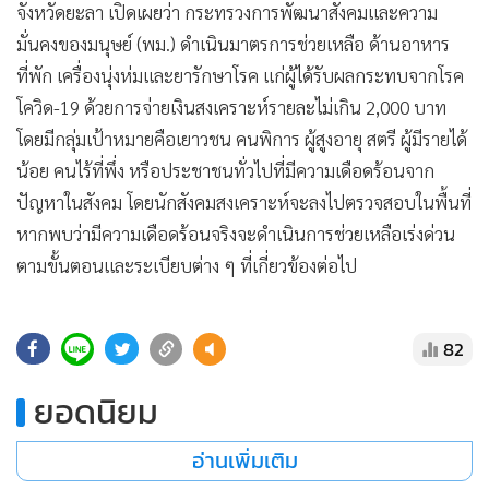
•
Good health & Well-being
จังหวัดยะลา เปิดเผยว่า กระทรวงการพัฒนาสังคมและความ
•
Green Innovation & SD
มั่นคงของมนุษย์ (พม.) ดำเนินมาตรการช่วยเหลือ ด้านอาหาร
•
Management & HR
ที่พัก เครื่องนุ่งห่มและยารักษาโรค แก่ผู้ได้รับผลกระทบจากโรค
•
MGR Live
โควิด-19 ด้วยการจ่ายเงินสงเคราะห์รายละไม่เกิน 2,000 บาท
•
Infographic
โดยมีกลุ่มเป้าหมายคือเยาวชน คนพิการ ผู้สูงอายุ สตรี ผู้มีรายได้
•
การเมือง
น้อย คนไร้ที่พึ่ง หรือประชาชนทั่วไปที่มีความเดือดร้อนจาก
ปัญหาในสังคม โดยนักสังคมสงเคราะห์จะลงไปตรวจสอบในพื้นที่
•
ท่องเที่ยว
หากพบว่ามีความเดือดร้อนจริงจะดำเนินการช่วยเหลือเร่งด่วน
•
กีฬา
ตามขั้นตอนและระเบียบต่าง ๆ ที่เกี่ยวข้องต่อไป
•
ต่างประเทศ
•
Special Scoop
•
เศรษฐกิจ-ธุรกิจ
82
•
จีน
ยอดนิยม
•
ชุมชน-คุณภาพชีวิต
•
อาชญากรรม
อ่านเพิ่มเติม
•
Motoring