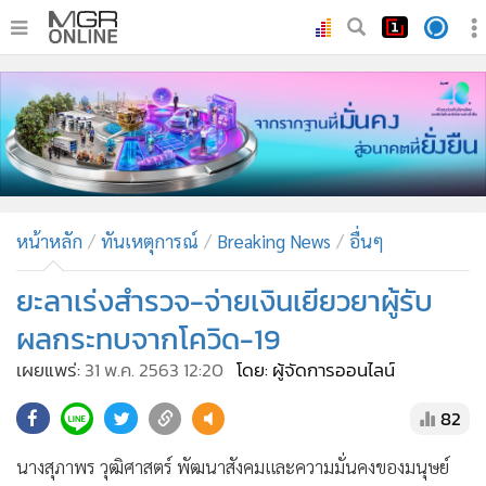
•
หน้าหลัก
•
ทันเหตุการณ์
•
ภาคใต้
•
ภูมิภาค
•
Online Section
หน้าหลัก
ทันเหตุการณ์
Breaking News
อื่นๆ
•
บันเทิง
•
ผู้จัดการรายวัน
ยะลาเร่งสำรวจ-จ่ายเงินเยียวยาผู้รับ
•
คอลัมนิสต์
ผลกระทบจากโควิด-19
•
ละคร
เผยแพร่:
31 พ.ค. 2563 12:20
โดย: ผู้จัดการออนไลน์
•
CbizReview
82
•
Cyber BIZ
•
ผู้จัดกวน
นางสุภาพร วุฒิศาสตร์ พัฒนาสังคมและความมั่นคงของมนุษย์