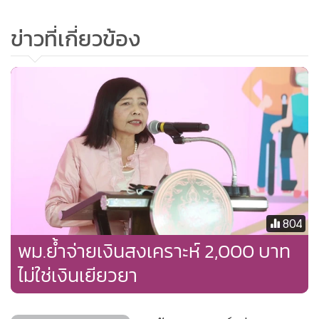
•
เกม
ข่าวที่เกี่ยวข้อง
•
วิทยาศาสตร์
•
SMEs
•
หุ้น
•
อินโดจีน
•
กองทุนรวม
•
Celeb Online
•
Factcheck
•
ญี่ปุ่น
•
News1
804
•
Gotomanager
พม.ย้ำจ่ายเงินสงเคราะห์ 2,000 บาท
ไม่ใช่เงินเยียวยา