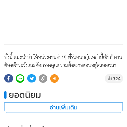
•
เกม
•
วิทยาศาสตร์
•
SMEs
•
หุ้น
•
อินโดจีน
•
กองทุนรวม
ทั้งนี้ แนะนำว่า ให้หน่วยงานต่างๆ ที่รับคนกลุ่มเหล่านี้เข้าทำงาน
•
Celeb Online
ต้องเฝ้าระวังและคัดกรองดูแล รวมทั้งตรวจสอบอยู่ตลอดเวลา
•
Factcheck
•
ญี่ปุ่น
724
•
News1
ยอดนิยม
•
Gotomanager
อ่านเพิ่มเติม