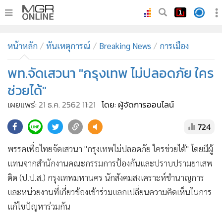
•
หน้าหลัก
หน้าหลัก
ทันเหตุการณ์
Breaking News
การเมือง
•
ทันเหตุการณ์
•
พท.จัดเสวนา "กรุงเทพ ไม่ปลอดภัย ใคร
ภาคใต้
•
ภูมิภาค
ช่วยได้"
•
Online Section
เผยแพร่:
21 ธ.ค. 2562 11:21
โดย: ผู้จัดการออนไลน์
•
บันเทิง
724
•
ผู้จัดการรายวัน
•
คอลัมนิสต์
พรรคเพื่อไทยจัดเสวนา "กรุงเทพไม่ปลอดภัย ใครช่วยได้" โดยมีผู้
•
ละคร
แทนจากสำนักงานคณะกรรมการป้องกันและปราบปรามยาเสพ
•
CbizReview
ติด (ป.ป.ส.) กรุงเทพมหานคร นักสังคมสงเคราะห์ชำนาญการ
•
Cyber BIZ
และหน่วยงานที่เกี่ยวข้องเข้าร่วมแลกเปลี่ยนความคิดเห็นในการ
แก้ไขปัญหาร่วมกัน
•
ผู้จัดกวน