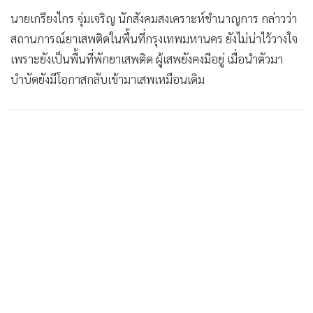
•
Good health & Well-being
นายเกรียงไกร จุ่มเจริญ นักสังคมสงเคราะห์ชำนาญการ กล่าวว่า
•
Green Innovation & SD
สถานการณ์ยาเสพติดในพื้นที่กรุงเทพมหานคร ยังไม่น่าไว้วางใจ
•
Management & HR
เพราะยังเป็นพื้นที่พักยาเสพติด ผู้เสพยังคงมีอยู่ เมื่อนำตัวมา
•
MGR Live
บำบัดยังมีโอกาสกลับเข้ามาเสพเหมือนเดิม
•
Infographic
•
การเมือง
•
ท่องเที่ยว
•
กีฬา
•
ต่างประเทศ
•
Special Scoop
•
เศรษฐกิจ-ธุรกิจ
•
จีน
•
ชุมชน-คุณภาพชีวิต
•
อาชญากรรม
•
Motoring