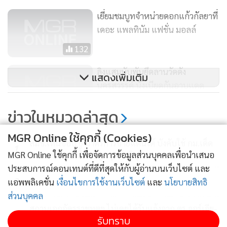
เยี่ยมชมบูทจำหน่ายดอกแก้วกัลยาที่
เดอะ แพลทินัม แฟชั่น มอลล์
132
ลิงแสมนับพันยึดลานวัดดัง
แสดงเพิ่มเติม
นครสวรรค์ นั่งเบียดกันอาบแดด
คลายหนาว
1,784
ข่าวในหมวดล่าสุด
“หมอระวี” จี้ “ศักดิ์สยาม” ถกสร้าง
MGR Online ใช้คุกกี้ (Cookies)
เทอร์มินัล 2 ชี้แบบตัดแปะถูกครหา
สมช.เห็นชอบ 6 มาตรการชายแดนใต้ บังคับใช้ กม.เด็ด
1
เอื้อนายทุน
MGR Online ใช้คุกกี้ เพื่อจัดการข้อมูลส่วนบุคคลเพื่อนำเสนอ
ขาด-ทบทวนเนื้อหาพูดคุยสันติสุข
203
ประสบการณ์คอนเทนต์ที่ดีที่สุดให้กับผู้อ่านบนเว็บไซต์ และ
2
แอพพลิเคชั่น
เงื่อนไขการใช้งานเว็บไซต์
และ
นโยบายสิทธิ
ส่วนบุคคล
สถานเอกอัครราชทูตฯ ไม่เคยได้รับแจ้งจาก ตร.จอร์เจีย-
3
รับทราบ
ได้รับแจ้งครั้งแรกจาก กต.จอร์เจีย 29 ก.ค.