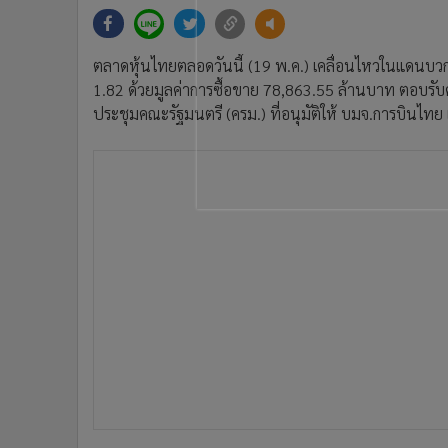
•
Management & HR
•
MGR Live
•
Infographic
ตลาดหุ้นไทยตลอดวันนี้ (19 พ.ค.) เคลื่อนไหวในแดนบวก ก
•
การเมือง
1.82 ด้วยมูลค่าการซื้อขาย 78,863.55 ล้านบาท ตอบรับค
•
ท่องเที่ยว
ประชุมคณะรัฐมนตรี (ครม.) ที่อนุมัติให้ บมจ.การบินไทย เ
•
กีฬา
•
ต่างประเทศ
•
Special Scoop
•
เศรษฐกิจ-ธุรกิจ
•
จีน
•
ชุมชน-คุณภาพชีวิต
•
อาชญากรรม
•
Motoring
•
เกม
•
วิทยาศาสตร์
•
SMEs
•
หุ้น