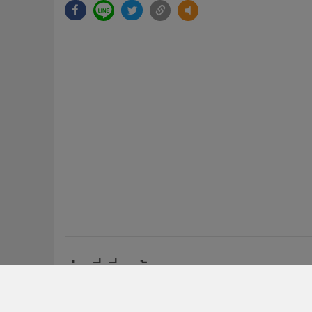
•
อินโดจีน
•
กองทุนรวม
•
Celeb Online
•
Factcheck
•
ญี่ปุ่น
•
News1
•
Gotomanager
ข่าวที่เกี่ยวข้อง