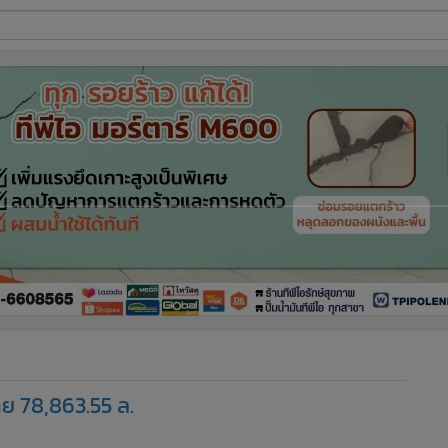
ี่ใช้
ine
้นสูง
ขาย 78,863.55 ล.