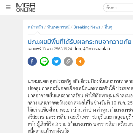
เลือกเครื่องมือท
•
หน้าหลัก
หน้าหลัก
ทันเหตุการณ์
Breaking News
อื่นๆ
ค้นหา
•
ทันเหตุการณ์
Google
•
ภาคใต้
ปภ.เผยมีพื้นที่ได้รับผลกระทบจากวาตภัย 
•
ภูมิภาค
MGR Onl
เผยแพร่:
13 พ.ค. 2563 16:24
โดย: ผู้จัดการออนไลน์
•
Online Section
ค้นหาขั
•
บันเทิง
•
ผู้จัดการรายวัน
•
คอลัมนิสต์
นายมณฑล สุดประเสริฐ อธิบดีกรมป้องกันและบรรเทาสาธ
•
ละคร
ปกคลุมภาคตะวันออกเฉียงเหนือและทะเลจีนใต้ ประกอบก
•
CbizReview
มวลอากาศเย็นและอากาศร้อน ทำให้เกิดพายุฝนฟ้าคะนอ
•
Cyber BIZ
กลาง และภาคตะวันออก ส่งผลให้ในช่วงวันที่ 10 พ.ค. 2563
ได้แก่ จ.เชียงใหม่ พะเยา น่าน ลำปาง ลำพูน กำแพงเพช
•
ผู้จัดกวน
ศรีสะเกษ นครราชสีมา ฉะเชิงเทรา ชลบุรี และกาญจนบุรี
•
Good health & Well-being
หลัง ผู้เสียชีวิต 3 ราย (กำแพงเพชร นครราชสีมา ศรีสะเกษ 
•
Green Innovation & SD
คลี่คลายแล้วทุกจังหวัด