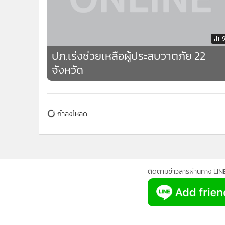
•
อินโดจีน
•
กองทุนรวม
•
Celeb Online
•
Factcheck
ปภ.เร่งช่วยเหลือผู้ประสบวาตภัย 22
•
ญี่ปุ่น
จังหวัด
•
News1
•
Gotomanager
กำลังโหลด...
ติดตามข่าวสารผ่านทาง LIN