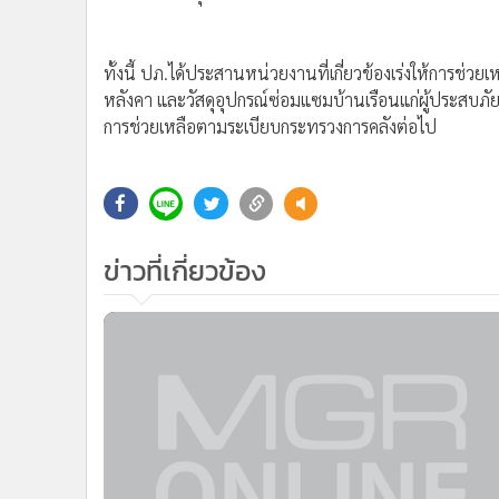
•
Management & HR
•
MGR Live
•
Infographic
ทั้งนี้ ปภ.ได้ประสานหน่วยงานที่เกี่ยวข้องเร่งให้การช่วย
•
การเมือง
หลังคา และวัสดุอุปกรณ์ซ่อมแซมบ้านเรือนแก่ผู้ประสบภัย
•
ท่องเที่ยว
การช่วยเหลือตามระเบียบกระทรวงการคลังต่อไป
•
กีฬา
•
ต่างประเทศ
•
Special Scoop
•
เศรษฐกิจ-ธุรกิจ
ข่าวที่เกี่ยวข้อง
•
จีน
•
ชุมชน-คุณภาพชีวิต
•
อาชญากรรม
•
Motoring
•
เกม
•
วิทยาศาสตร์
•
SMEs
•
หุ้น