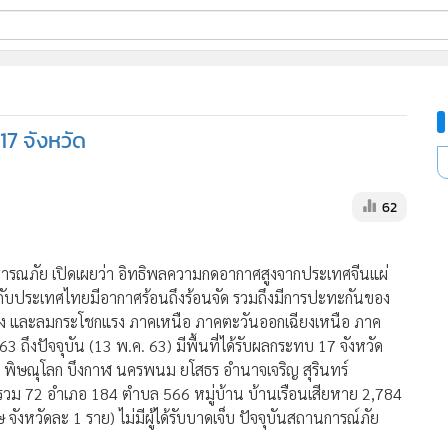
ี่ใช้
17 จังหวัด
ine
้นสูง
62
ารณภัย เปิดเผยว่า อิทธิพลความกดอากาศสูงจากประเทศจีนแผ่
ับประเทศไทยมีอากาศร้อนถึงร้อนจัด รวมถึงมีการปะทะกันของ
ง และลมกระโชกแรง ภาคเหนือ ภาคตะวันออกเฉียงเหนือ ภาค
 ถึงปัจจุบัน (13 พ.ค. 63) มีพื้นที่ได้รับผลกระทบ 17 จังหวัด
ร พิษณุโลก บึงกาฬ นครพนม ยโสธร อำนาจเจริญ สุรินทร์
 รวม 72 อำเภอ 184 ตำบล 566 หมู่บ้าน บ้านเรือนเสียหาย 2,784
จังหวัดละ 1 ราย) ไม่มีผู้ได้รับบาดเจ็บ ปัจจุบันสถานการณ์ภัย