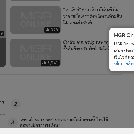
“พาณิชย์” ตรวจห้าง ยันสินค้าไม่
ขาด “แม็คโคร” สั่งพนักงานห้ามชั้น
โล่ง ต้องเติมทันที
328
29
MGR Onli
ยังกลัว! คนนครปฐมบางกลุ่มออก
MGR Online 
ซื้อสินค้าตุนรับพิษไวรัสโควิด-19
เสนอ ประสบก
เว็บไซต์ แ
7,543
นโยบายสิทธ
าร
2
คพ.เล็งใช้โดรนขึ้นบินหาต้นตอมลพิษบึงสีไฟ หลังพบ
4
คุณภาพน้ำเสื่อมโทรม