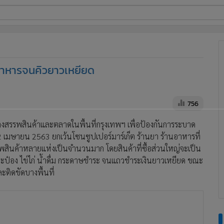
ี่ใช้
ออาหารจนคิวยาวเหยียด
ine
้นสูง
756
้างสรรพสินค้าและตลาดในพื้นที่กรุงเทพฯ เพื่อป้องกันการระบาด
2 เมษายน 2563 ยกเว้นโซนซูปเปอร์มาร์เก็ต ร้านยา ร้านอาหารที่
รรพสินค้าหลายแห่งเป็นจำนวนมาก โดยสินค้าที่ซื้อส่วนใหญ่จะเป็น
ากระป๋อง ไข่ไก่ น้ำดื่ม กระดาษชำระ จนแถวชำระเงินยาวเหยียด ขณะ
ะติดขัดบางพื้นที่