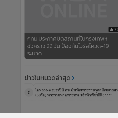
•
อินโดจีน
•
กองทุนรวม
•
Celeb Online
•
Factcheck
7
•
ญี่ปุ่น
กทม.ประกาศปิดสถานที่ในกรุงเทพฯ
•
News1
ชั่วคราว 22 วัน ป้องกันไวรัสโควิด-19
•
Gotomanager
ระบาด
ข่าวในหมวดล่าสุด
ในหลวง-พระราชินี ทรงบำเพ็ญพระราชกุศลปัญญาสมว
1
(50วัน) พระราชทานพระศพ "เจ้าฟ้าพัชรกิติยาภา"
ไทย-เมียนมา ประสานความร่วมมือเปิดทางน้ำไหลใต้
3
สะพานมิตรภาพแห่งที่ 1