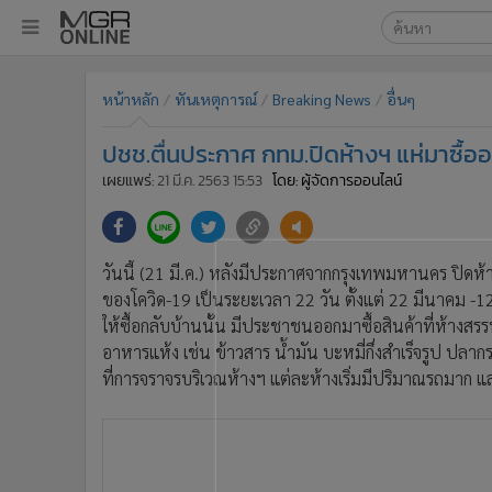
เลือกเครื่องมือท
•
หน้าหลัก
หน้าหลัก
ทันเหตุการณ์
Breaking News
อื่นๆ
ค้นหา
•
ทันเหตุการณ์
Google
•
ภาคใต้
ปชช.ตื่นประกาศ กทม.ปิดห้างฯ แห่มาซื้
•
ภูมิภาค
MGR Onl
เผยแพร่:
21 มี.ค. 2563 15:53
โดย: ผู้จัดการออนไลน์
•
Online Section
ค้นหาขั
•
บันเทิง
•
ผู้จัดการรายวัน
วันนี้ (21 มี.ค.) หลังมีประกาศจากกรุงเทพมหานคร ปิดห
•
คอลัมนิสต์
ของโควิด-19 เป็นระยะเวลา 22 วัน ตั้งแต่ 22 มีนาคม -1
•
ละคร
ให้ซื้อกลับบ้านนั้น มีประชาชนออกมาซื้อสินค้าที่ห้างส
•
CbizReview
อาหารแห้ง เช่น ข้าวสาร น้ำมัน บะหมี่กึ่งสำเร็จรูป ปล
ที่การจราจรบริเวณห้างฯ แต่ละห้างเริ่มมีปริมาณรถมาก แล
•
Cyber BIZ
•
ผู้จัดกวน
•
Good health & Well-being
•
Green Innovation & SD