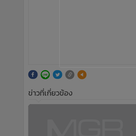
•
Management & HR
•
MGR Live
•
Infographic
•
การเมือง
•
ท่องเที่ยว
•
กีฬา
•
ต่างประเทศ
•
Special Scoop
•
เศรษฐกิจ-ธุรกิจ
•
จีน
•
ชุมชน-คุณภาพชีวิต
ข่าวที่เกี่ยวข้อง
•
อาชญากรรม
•
Motoring
•
เกม
•
วิทยาศาสตร์
•
SMEs
•
หุ้น