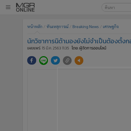
เลือกเครื่องมือท
•
หน้าหลัก
หน้าหลัก
ทันเหตุการณ์
Breaking News
เศรษฐกิจ
ค้นหา
•
ทันเหตุการณ์
Google
•
ภาคใต้
นักวิชาการนิด้ามองยังไม่จำเป็นต้องตั้งก
•
ภูมิภาค
MGR Onl
เผยแพร่:
15 มี.ค. 2563 11:35
โดย: ผู้จัดการออนไลน์
•
Online Section
ค้นหาขั
•
บันเทิง
•
ผู้จัดการรายวัน
•
คอลัมนิสต์
นายยุทธนา เศรษฐปราโมทย์ อาจารย์ประจำคณะพัฒนาการเ
•
ละคร
การเตรียมจัดตั้งกองทุนพยุงหุ้นไทยเพื่อรับมือกับสถานการ
•
CbizReview
ใหม่ แต่อาจฟื้นกองทุนรวมหุ้นระยะยาว (LTF) หรือจะปรั
เพียงพอแล้ว ขณะที่การแก้ไขปัญหาการระบาดของเชื้อไวร
•
Cyber BIZ
ใหญ่ยังแก้ไม่ตรงจุด ซึ่งส่งผลกระทบกับความเชื่อมั่น
•
ผู้จัดกวน
•
Good health & Well-being
•
Green Innovation & SD