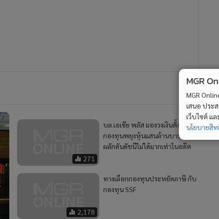
2
MGR Onli
้
4
หุ้นไทยปิดภาคเช้า +24.30 จุด มูลค่าซื้อขาย 49,220.81 ล.
MGR Online 
เสนอ ประสบก
เว็บไซต์ แ
วอื่นในหมวด
นโยบายสิทธ
MGR Online Application
E