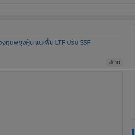
ี่ใช้
องทุนพยุงหุ้น แนะฟื้น LTF ปรับ SSF
ine
้นสูง
151
ศรษฐกิจ สถาบันบัณฑิตพัฒนบริหารศาสตร์ หรือ นิด้า กล่าวถึง
ณ์ระบาดของเชื้อไวรัสโควิด-19 ว่า ยังไม่จำเป็นต้องจัดตั้งกองทุน
บเกณฑ์กองทุนรวมเพื่อการออม (SSF) เช่น การขยายวงเงิน ก็น่าจะ
ัสโควิด-19 ของรัฐบาลในช่วงหลายเดือนที่ผ่านมา มองว่าส่วน
ของรัฐบาลในมุมมองของประชาชน
151