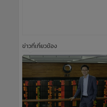
•
อินโดจีน
•
กองทุนรวม
ข่าวในหมวดล่าสุด
•
Celeb Online
•
Factcheck
ราคาทองวันนี้ปรับ 19 ครั้ง [-550] รูปพรรณขายออก
1
•
ญี่ปุ่น
65,000 บาท
•
News1
•
Gotomanager
ธปท.ยกระดับคุมวงเงินโอนบัญชีเยาวชน สกัดมิจฉาชีพใช
3
ช่องทำบัญชีม้า
ข่า
ติดตามข่าวสารผ่านทาง LIN