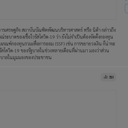
บล.เอเซีย พลัส มองวงเงินตั้ง
กองทุนพยุงหุ้นแสนล้านบาท อาจ
ผลักดันดัชนีไม่ได้มากเท่าในอดีต
271
ทางเลือกกองทุนประหยัดภาษี กับ
กองทุน SSF
2,178
17
ก.ล.ต.ขานรับมติ ครม. การจัดตั้ง
กองทุนรวมเพื่อการออม (SSF) ที่
เน้นลงทุนในหลักทรัพย์จดทะเบียน
670