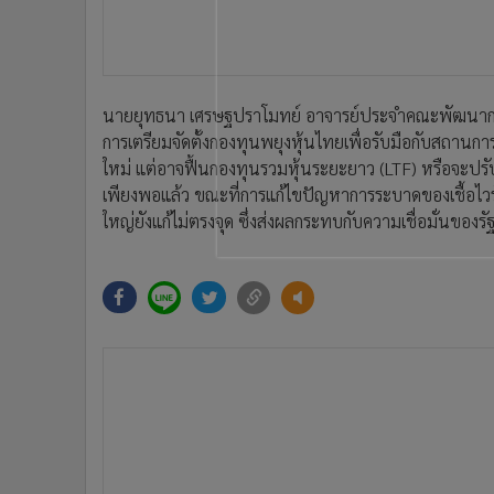
•
Management & HR
•
MGR Live
•
Infographic
ข่าวที่เกี่ยวข้อง
•
การเมือง
•
ท่องเที่ยว
•
กีฬา
•
ต่างประเทศ
•
Special Scoop
•
เศรษฐกิจ-ธุรกิจ
•
จีน
•
ชุมชน-คุณภาพชีวิต
•
อาชญากรรม
•
Motoring
•
เกม
1,2
•
วิทยาศาสตร์
สภาธุรกิจตลาดทุนฯ เสนอขยายวงเงิน
•
SMEs
SSF เพิ่มอีก เพื่อช่วยพยุงตลาดหุ้น
•
หุ้น