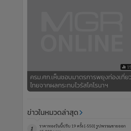
•
อินโดจีน
•
กองทุนรวม
•
Celeb Online
•
Factcheck
•
ญี่ปุ่น
•
News1
•
Gotomanager
1
ครม.ศก.เห็นชอบมาตรการพยุงท่องเที่ย
ไทยจากผลกระทบไวรัสโคโรนาฯ
ข่าวในหมวดล่าสุด
ราคาทองวันนี้ปรับ 19 ครั้ง [-550] รูปพรรณขายออก
1