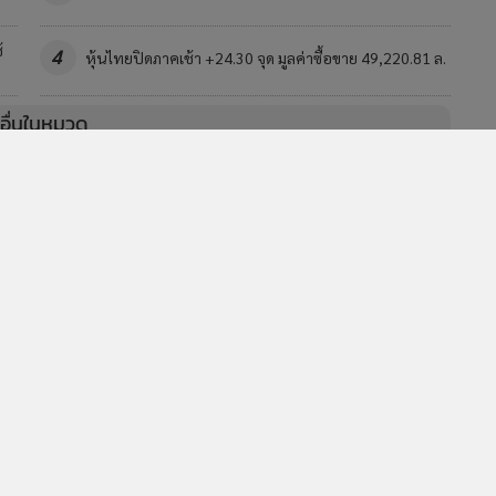
้
4
หุ้นไทยปิดภาคเช้า +24.30 จุด มูลค่าซื้อขาย 49,220.81 ล.
วอื่นในหมวด
MGR Online Application
E
ยการใช้คุกกี้
ข้อกำหนดและเงื่อนไขการใช้บริการ
นโยบายการใช้ข้อมูล Fa
© 2014-2026 mgronline.com. All rights reserved.