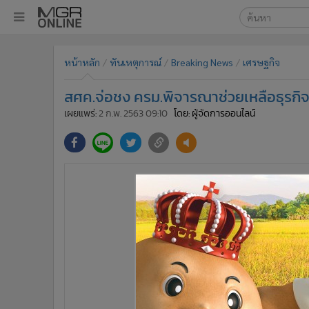
เลือกเครื่องมือท
•
หน้าหลัก
หน้าหลัก
ทันเหตุการณ์
Breaking News
เศรษฐกิจ
ค้นหา
•
ทันเหตุการณ์
Google
•
ภาคใต้
สศค.จ่อชง ครม.พิจารณาช่วยเหลือธุรกิ
•
ภูมิภาค
MGR Onl
เผยแพร่:
2 ก.พ. 2563 09:10
โดย: ผู้จัดการออนไลน์
•
Online Section
ค้นหาขั
•
บันเทิง
•
ผู้จัดการรายวัน
•
คอลัมนิสต์
•
ละคร
•
CbizReview
•
Cyber BIZ
•
ผู้จัดกวน
•
Good health & Well-being
•
Green Innovation & SD