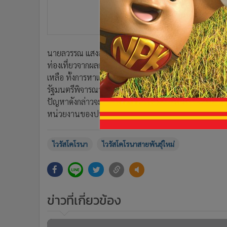
•
Management & HR
•
MGR Live
•
Infographic
•
การเมือง
นายลวรรณ แสงสนิท ผู้อำนวยการสำนักงานเศรษฐกิจการคลั
•
ท่องเที่ยว
ท่องเที่ยวจากผลกระทบการระบาดของไวรัสโคโรนาที่ผ่า
•
กีฬา
เหลือ ทั้งการหาแหล่งเงินกู้ดอกเบี้ยต่ำและยืดระยะเวลาชำ
•
ต่างประเทศ
รัฐมนตรีพิจารณาในวันอังคารที่จะถึงนี้ (4 ก.พ.) รวมทั้ง
•
Special Scoop
ปัญหาดังกล่าวจะมีผลกระทบต่อภาคการท่องเที่ยวของไทยใน
•
เศรษฐกิจ-ธุรกิจ
หน่วยงานของประเทศไทยได้วางมาตรการรับมือเป็นอย่าง
•
จีน
•
ชุมชน-คุณภาพชีวิต
ไวรัสโคโรนา
ไวรัสโคโรนาสายพันธุ์ใหม่
•
อาชญากรรม
•
Motoring
•
เกม
•
วิทยาศาสตร์
ข่าวที่เกี่ยวข้อง
•
SMEs
•
หุ้น