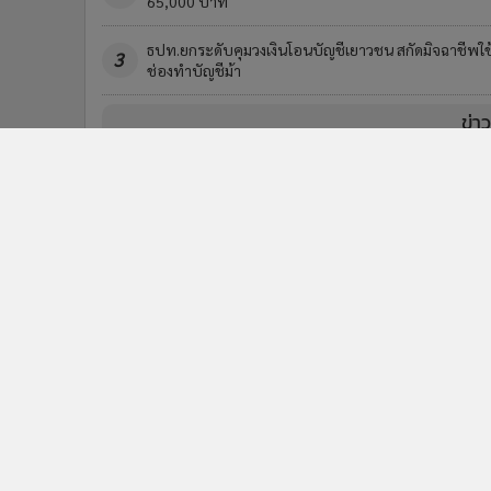
65,000 บาท
ธปท.ยกระดับคุมวงเงินโอนบัญชีเยาวชน สกัดมิจฉาชีพใช
3
ช่องทำบัญชีม้า
ข่า
ติดตามข่าวสารผ่านทาง LIN
นโยบายความเป็นส่วนตัว
นโยบา