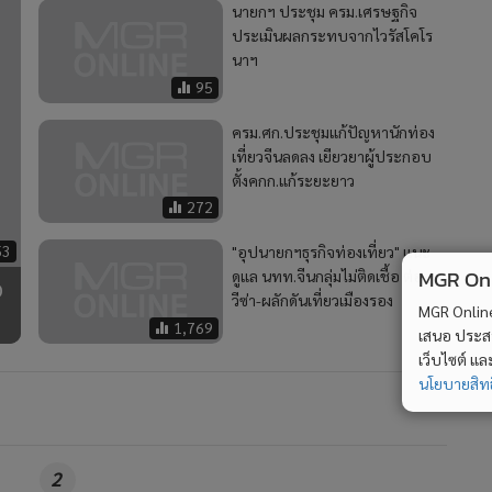
นายกฯ ประชุม ครม.เศรษฐกิจ
ประเมินผลกระทบจากไวรัสโคโร
นาฯ
95
ครม.ศก.ประชุมแก้ปัญหานักท่อง
เที่ยวจีนลดลง เยียวยาผู้ประกอบ
ตั้งคกก.แก้ระยะยาว
272
53
"อุปนายกฯธุรกิจท่องเที่ยว" แนะ
MGR Onli
ดูแล นทท.จีนกลุ่มไม่ติดเชื้อ ต่อ
ว
วีซ่า-ผลักดันเที่ยวเมืองรอง
MGR Online 
1,769
เสนอ ประสบก
เว็บไซต์ แ
นโยบายสิทธ
2