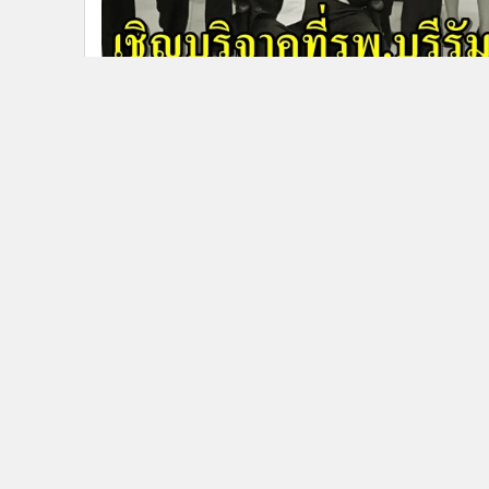
9,8
สิ้น "ปู่ชัย" ครอบครัว "ชิดชอบ" งด
พวงหรีด วอนบริจาคให้รพ.บุรีรัมย์
ข่าวในหมวดล่าสุด
สมช.เห็นชอบ 6 มาตรการชายแดนใต้ บังคับใช้ กม.เด็ด
1
ขาด-ทบทวนเนื้อหาพูดคุยสันติสุข
สถานเอกอัครราชทูตฯ ไม่เคยได้รับแจ้งจาก ตร.จอร์เจีย-
3
รับแจ้งครั้งแรกจาก กต.จอร์เจีย 29 ก.ค.
ข่า