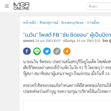
เลือกเครื่องมือท
•
หน้าหลัก
หน้าหลัก
ทันเหตุการณ์
Breaking News
การเมือง
ค้นหา
•
ทันเหตุการณ์
Google
•
ภาคใต้
"เนวิน" โพสต์ FB "ชัย ชิดชอบ" ผู้เป็นบิดาเส
•
ภูมิภาค
MGR Onl
เผยแพร่:
24 ม.ค. 2563 10:57
ปรับปรุง:
24 ม.ค. 2563 11:32
โดย: ผ
•
Online Section
ค้นหาขั
•
บันเทิง
•
ผู้จัดการรายวัน
นายเนวิน ชิดชอบ ประธานสโมสรบุรีรัมยูไนเต็ด โพสต์เฟซบุ๊
•
คอลัมนิสต์
เสียชีวิตลงอย่างสงบที่บ้านพัก ในวัย 91 ปี โดยระบุว่า
•
ละคร
รัฐสภา สมาชิกสภาผู้แทนราษฎร ถึงแก่กรรม เมื่อวันที่ 24 
•
CbizReview
ครอบครัวชิดชอบจะแจ้งกำหนดการพิธีสวดพระอภิธรรมใ
•
Cyber BIZ
ประสงค์จะร่วมทำบุญ ขอความกรุณาบริจาคให้แก่โรงพยาบาลบ
•
ผู้จัดกวน
•
Good health & Well-being
•
Green Innovation & SD