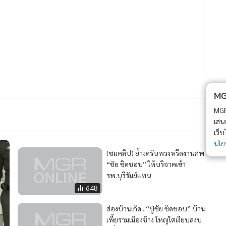
MGR Onli
MGR Online 
เสนอ ประสบก
เว็บไซต์ แ
นโยบายสิทธ
(ชมคลิป) ย้ำงดรับพวงหรีดงานศพ
“ชัย ชิดชอบ” ให้บริจาคเข้า
รพ.บุรีรัมย์แทน
648
ส่องบ้านเกิด...“ปู่ชัย ชิดชอบ” บ้าน
เพี้ยรามเมืองช้าง ใหญ่โตเงียบสงบ