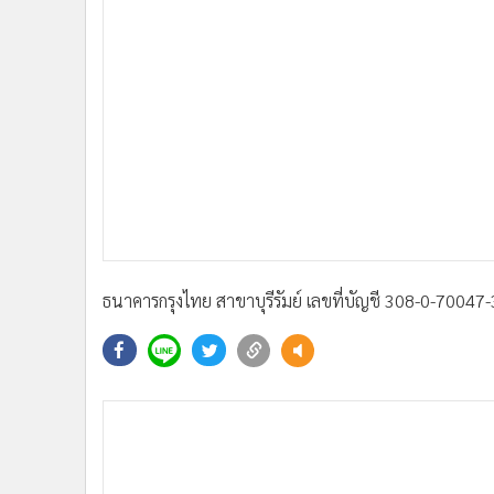
•
Management & HR
•
MGR Live
•
Infographic
•
การเมือง
•
ท่องเที่ยว
•
กีฬา
•
ต่างประเทศ
•
Special Scoop
•
เศรษฐกิจ-ธุรกิจ
•
จีน
ธนาคารกรุงไทย สาขาบุรีรัมย์ เลขที่บัญชี 308-0-70047-3
•
ชุมชน-คุณภาพชีวิต
•
อาชญากรรม
•
Motoring
•
เกม
•
วิทยาศาสตร์
•
SMEs
•
หุ้น