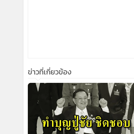
•
อินโดจีน
•
กองทุนรวม
•
Celeb Online
•
Factcheck
•
ญี่ปุ่น
•
News1
•
Gotomanager
ข่าวที่เกี่ยวข้อง