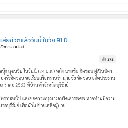
ี่ใช้
ียชีวิตแล้ววันนี้ ในวัย 91 ปี
ine
ู้จัดการออนไลน์
้นสูง
272
ก ลุงเนวิน ในวันนี้ (24 ม.ค.) หลัง นายชัย ชิดชอบ ผู้เป็นบิดา
 ครอบครัวชิดชอบ ขอเรียนเพื่อทราบว่า นายชัย ชิดชอบ อดีตประธาน
มกราคม 2563 ที่บ้านพักจังหวัดบุรีรัมย์
ห้ทราบต่อไป และขอความกรุณางดหรีดเคารพศพ หากท่านมีความ
ุรีรัมย์ เพื่อนำไปช่วยเหลือผู้ป่วย