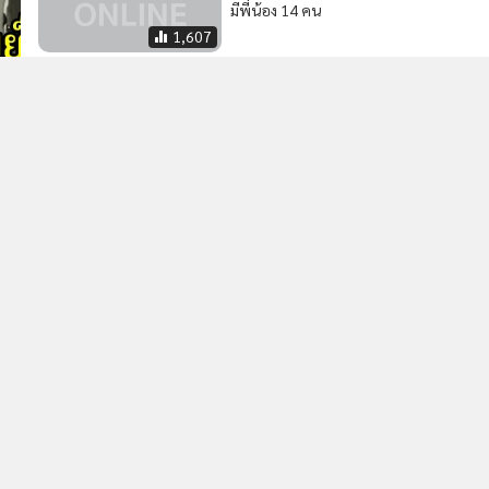
มีพี่น้อง 14 คน
1,607
81
เตรียมประกอบพิธีน้ำหลวงอาบ
ศพ “ชัย ชิดชอบ” ในบ้านบุรีรัมย์
คาดนักการเมือง ปชช.ร่วมเนือง
แน่น
3,075
2
ได้
รัฐบาลเร่งปรับปรุงกฎหมายกว่า 100 ฉบับ เพิ่มขีดความ
4
สามารถการแข่งขันของประเทศ
วอื่นในหมวด