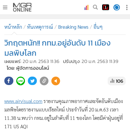
•
หน้าหลัก
หน้าหลัก
ทันเหตุการณ์
Breaking News
อื่นๆ
•
ทันเหตุการณ์
•
วิกฤตหนัก!! กทม.อยู่อันดับ 11 เมือง
ภาคใต้
•
ภูมิภาค
มลพิษโลก
•
Online Section
เผยแพร่:
20 ม.ค. 2563 11:36
ปรับปรุง:
20 ม.ค. 2563 11:39
•
บันเทิง
โดย: ผู้จัดการออนไลน์
•
ผู้จัดการรายวัน
106
•
คอลัมนิสต์
•
ละคร
www.airvisual.com
รายงานคุณภาพอากาศและจัดอันดับเมือง
•
CbizReview
มลพิษโดยรายงานแบบเรียลไทม์ ประจำวันที่ 20 ม.ค.63 เวลา
•
Cyber BIZ
11.38 น.พบว่า กทม.อยู่ในลำดับที่ 11 ของโลก โดยมีค่าฝุ่นอยู่ที่
•
ผู้จัดกวน
171 US AQI