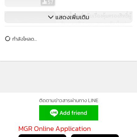
57
ปปง.ตั้งศูนย์ฯ รับเรื่องคุ้มครองสิทธิ์ผู้
แสดงเพิ่มเติม
เสียหายคดี Forex 3D จ.เชียงใหม่
606
กำลังโหลด...
ติดตามข่าวสารผ่านทาง LINE
MGR Online Application