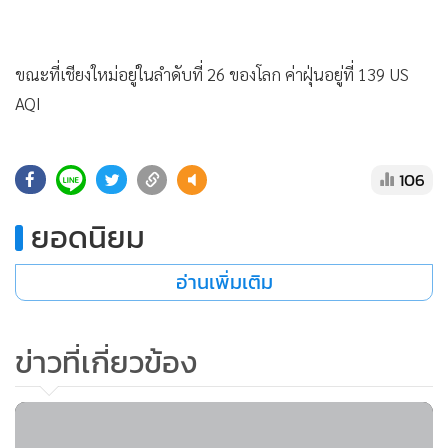
•
Good health & Well-being
•
Green Innovation & SD
•
Management & HR
ขณะที่เชียงใหม่อยู่ในลำดับที่ 26 ของโลก ค่าฝุ่นอยู่ที่ 139 US
•
MGR Live
AQI
•
Infographic
•
การเมือง
106
•
ท่องเที่ยว
•
กีฬา
ยอดนิยม
•
ต่างประเทศ
อ่านเพิ่มเติม
•
Special Scoop
•
เศรษฐกิจ-ธุรกิจ
•
จีน
ข่าวที่เกี่ยวข้อง
•
ชุมชน-คุณภาพชีวิต
•
อาชญากรรม
•
Motoring