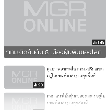
•
เกม
•
วิทยาศาสตร์
•
SMEs
•
หุ้น
•
อินโดจีน
•
กองทุนรวม
145
กทม.ติดอันดับ 8 เมืองฝุ่นพิษของโลก
•
Celeb Online
•
Factcheck
•
ญี่ปุ่น
คุณภาพอากาศใน กทม.-ปริมณฑล
•
News1
อยู่ในเกณฑ์มาตรฐานทุกพื้นที่
•
Gotomanager
90
กทม.แนวโน้มฝุ่นละอองลดลง อยู่ใน
เกณฑ์มาตรฐานทุกสถานี