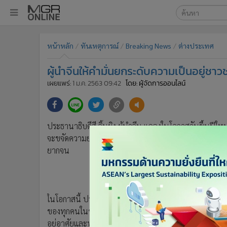
เลือกเครื่องมือท
•
หน้าหลัก
หน้าหลัก
ทันเหตุการณ์
Breaking News
ต่างประเทศ
ค้นหา
•
ทันเหตุการณ์
Google
•
ภาคใต้
ผู้นำจีนให้คำมั่นยกระดับความเป็นอยู่ชา
•
ภูมิภาค
MGR Onl
เผยแพร่:
1 ม.ค. 2563 09:42
โดย: ผู้จัดการออนไลน์
•
Online Section
ค้นหาขั
•
บันเทิง
•
ผู้จัดการรายวัน
ประธานาธิบดีสี จิ้นผิง ผู้นำจีน แถลงในโอกาสวันขึ้นป
•
คอลัมนิสต์
จะขจัดความยากจนในทุกพื้นที่ให้หมดสิ้น พร้อมระบุว่า
•
ละคร
ยากจน
•
CbizReview
•
Cyber BIZ
•
ผู้จัดกวน
ในโอกาสนี้ ประธานาธิบดีสี จิ้นผิง กล่าวส่งความปรารถนา
•
Good health & Well-being
ของทุกคนในช่วงหลายเดือนที่ผ่านมา และย้ำว่า หากป
•
Green Innovation & SD
อยู่อาศัยและทำงานอย่างมีความสุขได้อย่างไร