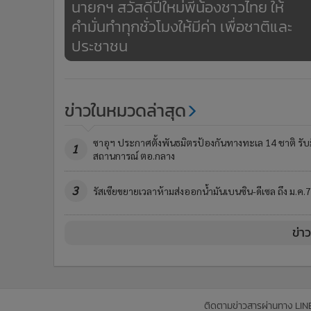
นายกฯ สวัสดีปีใหม่พี่น้องชาวไทย ให้
•
อินโดจีน
คำมั่นทำทุกชั่วโมงให้มีค่า เพื่อชาติและ
•
กองทุนรวม
ประชาชน
•
Celeb Online
•
Factcheck
•
ญี่ปุ่น
ข่าวในหมวดล่าสุด
•
News1
•
Gotomanager
ซาอุฯ ประกาศตั้งพันธมิตรป้องกันทางทะเล 14 ชาติ รับ
1
สถานการณ์ ตอ.กลาง
3
รัสเซียขยายเวลาห้ามส่งออกน้ำมันเบนซิน-ดีเซล ถึง ม.ค.
ข่า
ติดตามข่าวสารผ่านทาง LIN