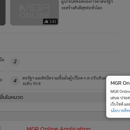
ผู้นำจีนชี้ข้อตกลงการค้าสหรัฐฯ
จะสร้างสันติสุขต่อทั่วโลก
141
มือ
2
สหรัฐฯ เผยดัชนีความเชื่อมั่นผู้บริโภค ก.ค.ปรับตัวลงสู่
70
4
MGR Onli
ระดับ 90.8
MGR Online 
วอื่นในหมวด
เสนอ ประสบก
เว็บไซต์ แ
นโยบายสิทธ
MGR Online Application
E