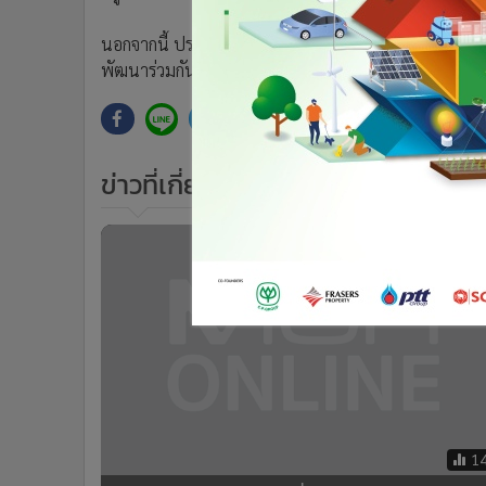
•
Management & HR
•
MGR Live
นอกจากนี้ ประธานาธิบดีสี ยืนยันว่า จีนจะยึดมั่นในแ
•
Infographic
พัฒนาร่วมกัน
•
การเมือง
•
ท่องเที่ยว
•
กีฬา
ข่าวที่เกี่ยวข้อง
•
ต่างประเทศ
•
Special Scoop
•
เศรษฐกิจ-ธุรกิจ
•
จีน
•
ชุมชน-คุณภาพชีวิต
•
อาชญากรรม
•
Motoring
•
เกม
•
วิทยาศาสตร์
•
SMEs
1
•
หุ้น