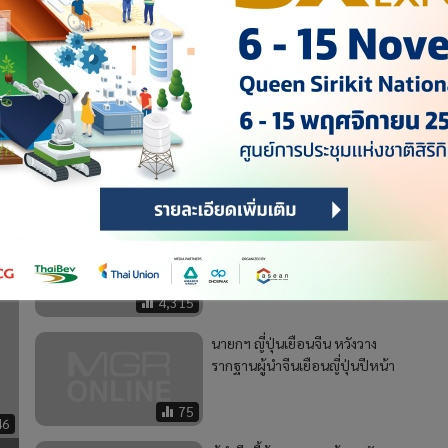
นวทางการพัฒนาอย่างสันติ ปกป้องสันติภาพของโลก และส่งเสริมการ
113
สี จิ้นผิง สวัสดีปีใหม่ "เชื่อมั่น ปี
2020 จีนจะชนะความยากจนอย่าง
เด็ดขาด”
4,315
นายกฯ ญี่ปุ่นเยือนจีน หวังวาง
รากฐานผู้นำจีนเยือนญี่ปุ่นปีหน้า
75
46