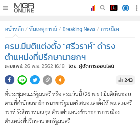
•
หน้าหลัก
หน้าหลัก
ทันเหตุการณ์
Breaking News
การเมือง
•
ทันเหตุการณ์
•
ครม.มีมติแต่งตั้ง "ศรีวราห์" ดำรง
ภาคใต้
•
ภูมิภาค
ตำแหน่งที่ปรึกษานายกฯ
•
Online Section
เผยแพร่:
26 พ.ย. 2562 16:18
โดย: ผู้จัดการออนไลน์
•
บันเทิง
243
•
ผู้จัดการรายวัน
•
คอลัมนิสต์
ที่ประชุมคณะรัฐมนตรี หรือ ครม.วันนี้ (26 พ.ย.) มีมติเห็นชอบ
•
ละคร
ตามที่สำนักเลขาธิการนายกรัฐมนตรีเสนอแต่งตั้งให้ พล.ต.อ.ศรี
•
CbizReview
วราห์ รังสิพราหมณกุล ดำรงตำแหน่งข้าราชการการเมือง
•
Cyber BIZ
ตำแหน่งที่ปรึกษานายกรัฐมนตรี
•
ผู้จัดกวน