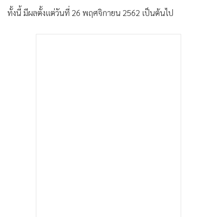
•
เกม
ทั้งนี้ มีผลตั้งแต่วันที่ 26 พฤศจิกายน 2562 เป็นต้นไป
•
วิทยาศาสตร์
•
SMEs
•
หุ้น
•
อินโดจีน
•
กองทุนรวม
•
Celeb Online
•
Factcheck
•
ญี่ปุ่น
•
News1
•
Gotomanager