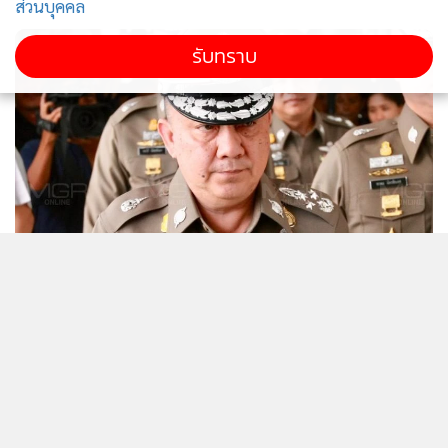
ส่วนบุคคล
รับทราบ
10,025
“ศรีวราห์” คัมแบ็ก เตรียมนั่งเก้าอี้ที่
ปรึกษานายกรัฐมนตรี
"บิ๊กตู่"แจงดึง"ศรีวราห์"ช่วยงานด้าน
ความมั่นคงเพราะมีประสบการณ์