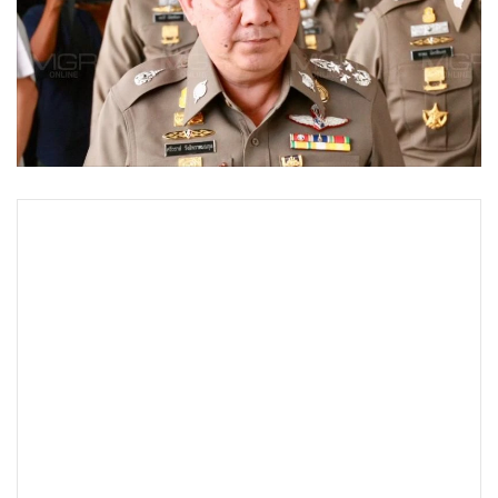
•
Good health & Well-being
•
Green Innovation & SD
•
Management & HR
•
MGR Live
•
Infographic
•
การเมือง
•
ท่องเที่ยว
•
กีฬา
•
ต่างประเทศ
•
Special Scoop
•
เศรษฐกิจ-ธุรกิจ
•
จีน
•
ชุมชน-คุณภาพชีวิต
•
อาชญากรรม
•
Motoring