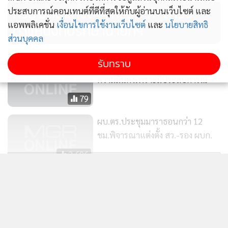
ครม.มีมติแต่งตั้ง "ศรีวราห์" ดำรง
ประสบการณ์คอนเทนต์ที่ดีที่สุดให้กับผู้อ่านบนเว็บไซต์ และ
แอพพลิเคชั่น
เงื่อนไขการใช้งานเว็บไซต์
และ
นโยบายสิทธิ
ตำแหน่งที่ปรึกษานายกฯ
ส่วนบุคคล
รับทราบ
"บิ๊กตู่"แจงดึง"ศรีวราห์"ช่วยงานด้าน
ความมั่นคงเพราะมีประสบการณ์
79
ผบ.ตร.ประชุมมาราธอนกว่า 12
ชม.พิจารณาแต่งตั้ง สว.-รอง ผบก.
3,696
แสดงเพิ่มเติม
ข่าวในหมวดล่าสุด
มท.รับลูกพีมูฟ เคาะวันประชุมนัดสำคัญ 19 ส.ค.นี้ หลัง