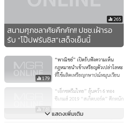
•
เกม
•
วิทยาศาสตร์
265
•
SMEs
สนามศุภชลาศัยคึกคัก!! ปชช.เฝ้ารอ
•
หุ้น
รับ “โป๊ปฟรันซิส”เสด็จเย็นนี้
•
อินโดจีน
•
กองทุนรวม
•
Celeb Online
“พาณิชย์” เปิดรับฟังความเห็น
•
Factcheck
กฎหมายนำเข้าเหรียญตัวเปล่าโลหะ
ที่ใช้ผลิตเหรียญกษาปณ์หมุนเวียน
•
ญี่ปุ่น
179
•
News1
“เอ็กซตรีมไทย” ลุ้นคว้า 6 ทอง
•
Gotomanager
ซีเกมส์ 2019 “สเก็ตบอร์ด” ศึกหนัก
748
แสดงเพิ่มเติม
ทัพช้างศึก เลื่อนแถลงความพร้อม