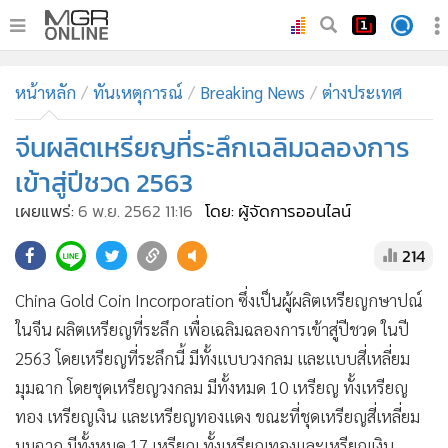
•
หน้าหลัก
หน้าหลัก
ทันเหตุการณ์
Breaking News
ต่างประเทศ
•
ทันเหตุการณ์
•
จีนผลิตเหรียญที่ระลึกเฉลิมฉลองการ
ภาคใต้
•
ภูมิภาค
เข้าสู่ปีชวด 2563
•
Online Section
เผยแพร่:
6 พ.ย. 2562 11:16
โดย: ผู้จัดการออนไลน์
•
บันเทิง
214
•
ผู้จัดการรายวัน
•
คอลัมนิสต์
China Gold Coin Incorporation ซึ่งเป็นผู้ผลิตเหรียญกษาปณ์
•
ละคร
ในจีน ผลิตเหรียญที่ระลึก เพื่อเฉลิมฉลองการเข้าสู่ปีชวด ในปี
•
CbizReview
2563 โดยเหรียญที่ระลึกนี้ มีทั้งแบบวงกลม และแบบสี่เหลี่ยม
•
Cyber BIZ
มุมฉาก โดยชุดเหรียญวงกลม มีทั้งหมด 10 เหรียญ ทั้งเหรียญ
ทอง เหรียญเงิน และเหรียญทองแดง ขณะที่ชุดเหรียญสี่เหลี่ยม
•
ผู้จัดกวน
มุมฉาก มีทั้งหมด 17 เหรียญ ทั้งเหรียญทองและเหรียญเงิน