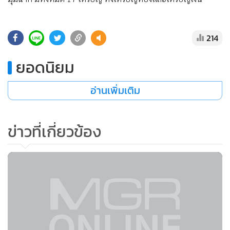
•
Good health & Well-being
•
Green Innovation & SD
•
Management & HR
214
•
MGR Live
ยอดนิยม
•
Infographic
•
การเมือง
อ่านเพิ่มเติม
•
ท่องเที่ยว
•
กีฬา
ข่าวที่เกี่ยวข้อง
•
ต่างประเทศ
•
Special Scoop
•
เศรษฐกิจ-ธุรกิจ
•
จีน
•
ชุมชน-คุณภาพชีวิต
•
อาชญากรรม
•
Motoring