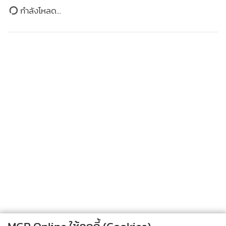
ก่อนลุย ซีเกมส์ 2019
ข่าวในหมวดล่าสุด
369
ซาอุฯ ประกาศตั้งพันธมิตรป้องกันทางทะเล 14 ชาติ
1
รับมือสถานการณ์ ตอ.กลาง
2
รัสเซียขยายเวลาห้ามส่งออกน้ำมันเบนซิน-ดีเซล ถึง
3
ม.ค.70
สหรัฐฯ เผยดัชนีความเชื่อมั่นผู้บริโภค ก.ค.ปรับตัวลงสู่
4
ระดับ 90.8
ข่าวอื่นในหมวด