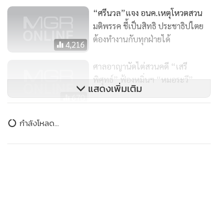
“ศรีนวล”แจง อนค.เหตุโหวตสวน
มติพรรค ชี้เป็นสิทธิ ประชาธิปไตย
ต้องทำงานกับทุกฝ่ายได้
4,216
ศาลอาญานัดไต่สวนคดี “เสรี
พิศุทธ์” ฟ้องหมิ่นฯ “หมอระวี”
แสดงเพิ่มเติม
670
แก้วกาแฟเกือบปลิวแล้ว! “ดิว”
กำลังโหลด...
เดือด เผชิญหน้า “ซีแนม” กลาง
ศาล นัดไกล่เกลี่ยอีกครั้ง 24 ส.ค.
21,312