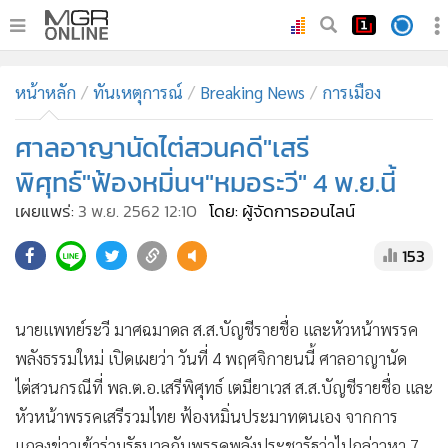
•
หน้าหลัก
หน้าหลัก
ทันเหตุการณ์
Breaking News
การเมือง
•
ทันเหตุการณ์
•
ศาลอาญานัดไต่สวนคดี"เสรี
ภาคใต้
•
ภูมิภาค
พิศุทธ์"ฟ้องหมิ่นฯ"หมอระวี" 4 พ.ย.นี้
•
Online Section
เผยแพร่:
3 พ.ย. 2562 12:10
โดย: ผู้จัดการออนไลน์
•
บันเทิง
153
•
ผู้จัดการรายวัน
•
คอลัมนิสต์
•
ละคร
นายแพทย์ระวี มาศฉมาดล ส.ส.บัญชีรายชื่อ และหัวหน้าพรรค
•
CbizReview
พลังธรรมใหม่ เปิดเผยว่า วันที่ 4 พฤศจิกายนนี้ ศาลอาญานัด
•
Cyber BIZ
ไต่สวนกรณีที่ พล.ต.อ.เสรีพิศุทธ์ เตมียาเวส ส.ส.บัญชีรายชื่อ และ
หัวหน้าพรรคเสรีรวมไทย ฟ้องหมิ่นประมาทตนเอง จากการ
•
ผู้จัดกวน
แถลงข่าวเข้าร่วมรัฐบาลกับพรรคพลังประชารัฐว่าไปกล่าวหา 7