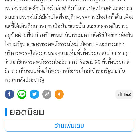
•
Good health & Well-being
พรรคร่วมฝ่ายค้านไม่จงรักภักดี ซึ่งเป็นการบิดเบือนคำแถลงของ
•
Green Innovation & SD
ตนเอง เพราะไม่ได้มีส่วนใดที่ระบุถึงพรรคการเมืองใดทั้งสิ้น เพียง
•
Management & HR
แต่ชี้ให้เห็นถึงสภาพการเมืองในขณะนั้น และแสดงจุดยืนว่าจะ
•
MGR Live
อยู่ข้างฝ่ายที่ปกป้องรักษาสถาบันพระมหากษัตริย์ โดยการตัดสิน
•
Infographic
ใจร่วมรัฐบาลของพรรคพลังธรรมใหม่ เกิดจากคณะกรรมการ
•
การเมือง
บริหารพรรคได้ตระเวนขอความเห็นทั่วทั้งประเทศแล้ว ปรากฏ
•
ท่องเที่ยว
ว่าสมาชิกพรรคพลังธรรมใหม่มากกว่าร้อยละ 90 ทั่วทั้งประเทศ
•
กีฬา
มีความเห็นชอบที่จะให้พรรคพลังธรรมใหม่เข้าร่วมรัฐบาลกับ
•
ต่างประเทศ
พรรคพลังประชารัฐ
•
Special Scoop
153
•
เศรษฐกิจ-ธุรกิจ
•
จีน
ยอดนิยม
•
ชุมชน-คุณภาพชีวิต
•
อาชญากรรม
อ่านเพิ่มเติม
•
Motoring