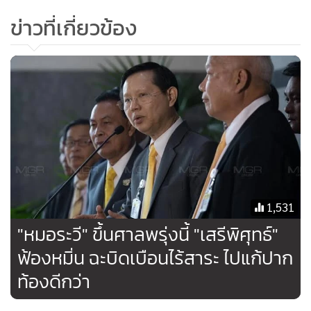
•
เกม
ข่าวที่เกี่ยวข้อง
•
วิทยาศาสตร์
•
SMEs
•
หุ้น
•
อินโดจีน
•
กองทุนรวม
•
Celeb Online
•
Factcheck
•
ญี่ปุ่น
•
News1
1,531
•
Gotomanager
"หมอระวี" ขึ้นศาลพรุ่งนี้ "เสรีพิศุทธ์"
ฟ้องหมิ่น ฉะบิดเบือนไร้สาระ ไปแก้ปาก
ท้องดีกว่า