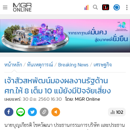
•
หน้าหลัก
•
ทันเหตุการณ์
•
ภาคใต้
•
ภูมิภาค
•
Online Section
หน้าหลัก
ทันเหตุการณ์
Breaking News
เศรษฐกิจ
•
บันเทิง
•
ผู้จัดการรายวัน
เจ้าสัวสหพัฒน์มองผลงานรัฐด้าน
•
คอลัมนิสต์
ศก.ให้ 8 เต็ม 10 แม้ยังมีปัจจัยเสี่ยง
•
ละคร
เผยแพร่:
30 มิ.ย. 2560 16:30
โดย: MGR Online
•
CbizReview
102
•
Cyber BIZ
•
ผู้จัดกวน
นายบุญเกียรติ โชควัฒนา ประธานกรรมการบริษัท และประธาน