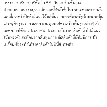
•
Good health & Well-being
กรรมการบริหาร บริษัท ไอ.ซี.ซี. อินเตอร์เนชั่นแนล
•
Green Innovation & SD
จำกัด(มหาชน) ระบุว่า แม้ขณะนี้กำลังซื้อในประเทศจะชะลอตัว
•
Management & HR
แค่เชื่อว่าครึ่งปีหลังมีแนวโน้มดีขึ้นจากการที่ภาครัฐเข้ามากระตุ้น
•
MGR Live
เศรษฐกิจฐานราก และการลงทุนมนโครงสร้างพื้นฐานต่างๆ ส่ง
•
Infographic
ผลต่อรายได้ชองประชาชน ประกอบกับราคาสินค้าทั่วไปมีแนว
•
การเมือง
โน้มทรงตัว สะท้อนจากต้นทุนการผลิตสินค้าที่ยังไม่มีการปรับ
เปลี่ยน ซึ่งจะทำให้ราคาสินค้าในปีนี้ยังทรงตัว
•
ท่องเที่ยว
•
กีฬา
•
ต่างประเทศ
•
Special Scoop
•
เศรษฐกิจ-ธุรกิจ
•
จีน
•
ชุมชน-คุณภาพชีวิต
•
อาชญากรรม
•
Motoring