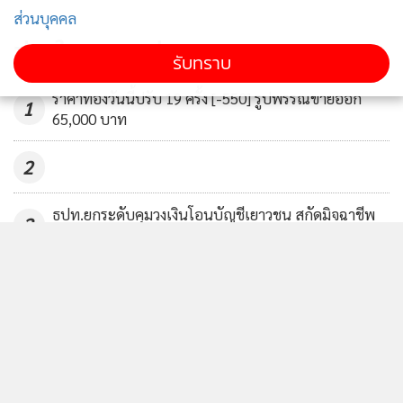
ส่วนบุคคล
"สมคิด" เชื่อส่งออกปี 60 เติบโต 2
ข่าวในหมวดล่าสุด
รับทราบ
หลัก หาก ศก.โลกดีขึ้นต่อเนื่อง
247
ราคาทองวันนี้ปรับ 19 ครั้ง [-550] รูปพรรณขายออก
1
65,000 บาท
2
ธปท.ยกระดับคุมวงเงินโอนบัญชีเยาวชน สกัดมิจฉาชีพ
3
ใช้ช่องทำบัญชีม้า
หุ้นไทยปิดภาคเช้า +24.30 จุด มูลค่าซื้อขาย 49,220.81
4
ล.
ข่าวอื่นในหมวด