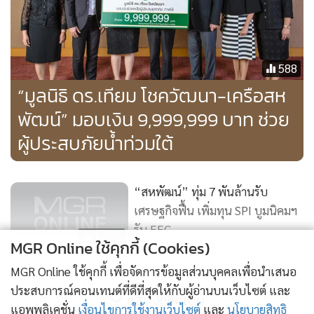
588
“มูลนิธิ ดร.เทียม โชควัฒนา-เครือสห
พัฒน์” มอบเงิน 9,999,999 บาท ช่วย
ผู้ประสบภัยน้ำท่วมใต้
“สหพัฒน์” ทุ่ม 7 พันล้านรับ
เศรษฐกิจฟื้น เพิ่มทุน SPI บูมนิคมฯ
รับ EEC
1,275
MGR Online ใช้คุกกี้ (Cookies)
“บุญเกียรติ โชควัฒนา” จับมือ
MGR Online ใช้คุกกี้ เพื่อจัดการข้อมูลส่วนบุคคลเพื่อนำเสนอ
“สงกรานต์ อิสสระ” ลุยที่พักตาก
ประสบการณ์คอนเทนต์ที่ดีที่สุดให้กับผู้อ่านบนเว็บไซต์ และ
แสดงเพิ่มเติม
อากาศย่านหัวหิน
แอพพลิเคชั่น
เงื่อนไขการใช้งานเว็บไซต์
และ
นโยบายสิทธิ
797