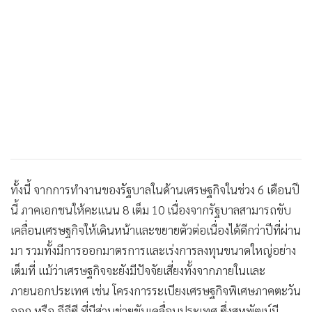
•
เกม
•
วิทยาศาสตร์
•
SMEs
•
หุ้น
•
อินโดจีน
•
กองทุนรวม
•
Celeb Online
•
Factcheck
•
ญี่ปุ่น
ทั้งนี้ จากการทำงานของรัฐบาลในด้านเศรษฐกิจในช่วง 6 เดือนปี
•
News1
นี้ ภาคเอกชนให้คะแนน 8 เต็ม 10 เนื่องจากรัฐบาลสามารถขับ
•
Gotomanager
เคลื่อนเศรษฐกิจให้เดินหน้าและขยายตัวต่อเนื่องได้ดีกว่าปีที่ผ่าน
มา รวมทั้งมีการออกมาตรการและเร่งการลงทุนขนาดใหญ่อย่าง
เต็มที่ แม้ว่าเศรษฐกิจจะยังมีปัจจัยเสี่ยงทั้งจากภายในและ
ภายนอกประเทศ เช่น โครงการระเบียงเศรษฐกิจพิเศษภาคตะวัน
ออก หรือ อีอีซี ที่มีส่วนช่วยขับเคลื่อนประเทศ ซึ่งสหพัฒน์มี