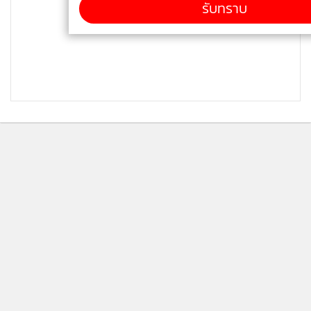
รับทราบ
ติดตามข่าวสารผ่านทาง LINE
MGR Online Application
ติดตาม MGR Online