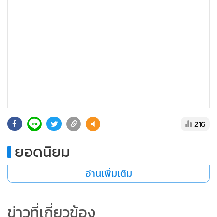
•
เกม
•
วิทยาศาสตร์
•
SMEs
•
หุ้น
•
อินโดจีน
•
กองทุนรวม
•
Celeb Online
•
Factcheck
216
•
ญี่ปุ่น
•
News1
ยอดนิยม
•
Gotomanager
อ่านเพิ่มเติม
ข่าวที่เกี่ยวข้อง