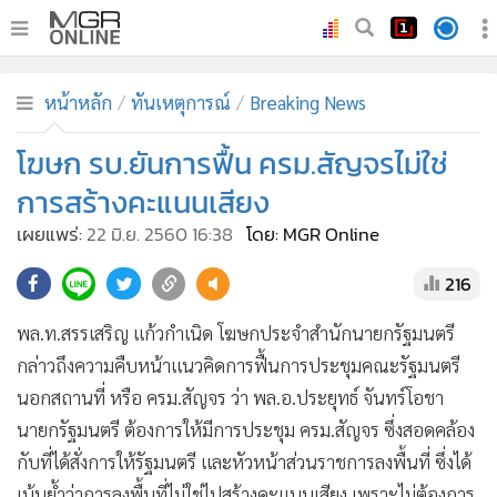
•
หน้าหลัก
หน้าหลัก
ทันเหตุการณ์
Breaking News
•
ทันเหตุการณ์
•
โฆษก รบ.ยันการฟื้น ครม.สัญจรไม่ใช่
ภาคใต้
•
ภูมิภาค
การสร้างคะแนนเสียง
•
Online Section
เผยแพร่:
22 มิ.ย. 2560 16:38
โดย: MGR Online
•
บันเทิง
216
•
ผู้จัดการรายวัน
•
คอลัมนิสต์
พล.ท.สรรเสริญ แก้วกำเนิด โฆษกประจำสำนักนายกรัฐมนตรี
•
ละคร
กล่าวถึงความคืบหน้าแนวคิดการฟื้นการประชุมคณะรัฐมนตรี
•
CbizReview
นอกสถานที่ หรือ ครม.สัญจร ว่า พล.อ.ประยุทธ์ จันทร์โอชา
•
Cyber BIZ
นายกรัฐมนตรี ต้องการให้มีการประชุม ครม.สัญจร ซึ่งสอดคล้อง
กับที่ได้สั่งการให้รัฐมนตรี และหัวหน้าส่วนราชการลงพื้นที่ ซึ่งได้
•
ผู้จัดกวน
เน้นย้ำว่าการลงพื้นที่ไม่ใช่ไปสร้างคะแนนเสียง เพราะไม่ต้องการ