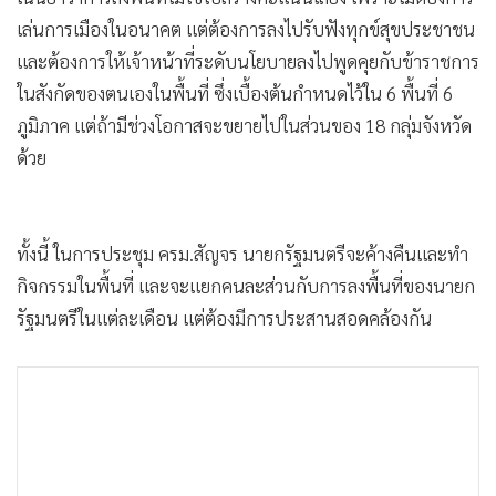
•
Good health & Well-being
เล่นการเมืองในอนาคต แต่ต้องการลงไปรับฟังทุกข์สุขประชาชน
•
Green Innovation & SD
และต้องการให้เจ้าหน้าที่ระดับนโยบายลงไปพูดคุยกับข้าราชการ
•
Management & HR
ในสังกัดของตนเองในพื้นที่ ซึ่งเบื้องต้นกำหนดไว้ใน 6 พื้นที่ 6
•
MGR Live
ภูมิภาค แต่ถ้ามีช่วงโอกาสจะขยายไปในส่วนของ 18 กลุ่มจังหวัด
•
Infographic
ด้วย
•
การเมือง
•
ท่องเที่ยว
•
กีฬา
ทั้งนี้ ในการประชุม ครม.สัญจร นายกรัฐมนตรีจะค้างคืนและทำ
•
ต่างประเทศ
กิจกรรมในพื้นที่ และจะแยกคนละส่วนกับการลงพื้นที่ของนายก
•
Special Scoop
รัฐมนตรีในแต่ละเดือน แต่ต้องมีการประสานสอดคล้องกัน
•
เศรษฐกิจ-ธุรกิจ
•
จีน
•
ชุมชน-คุณภาพชีวิต
•
อาชญากรรม
•
Motoring