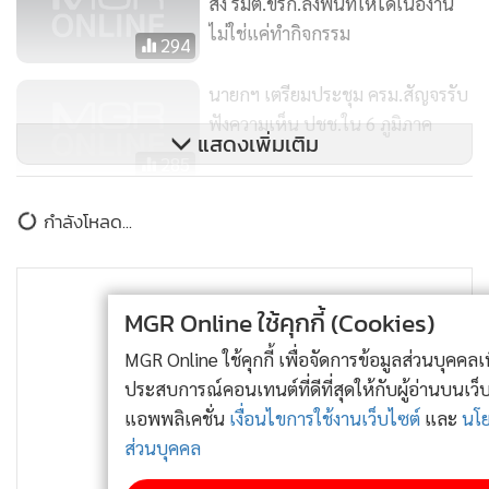
สั่ง รมต.ขรก.ลงพื้นที่ให้ได้เนื้องาน
ไม่ใช่แค่ทำกิจกรรม
294
นายกฯ เตรียมประชุม ครม.สัญจรรับ
ฟังความเห็น ปชช.ใน 6 ภูมิภาค
แสดงเพิ่มเติม
285
ยึดทรัพย์“ปู”ไม่คืบ “วิษณุ”อ้าง
กำลังโหลด...
จนท.หาไม่เจอ เผย“คดีข้าว”ใกล้
ตัดสิน
487
MGR Online ใช้คุกกี้ (Cookies)
MGR Online ใช้คุกกี้ เพื่อจัดการข้อมูลส่วนบุคคลเพื่อนำเสนอ
ประสบการณ์คอนเทนต์ที่ดีที่สุดให้กับผู้อ่านบนเว็บไซต์ และ
แอพพลิเคชั่น
เงื่อนไขการใช้งานเว็บไซต์
และ
นโยบายสิทธิ
ส่วนบุคคล