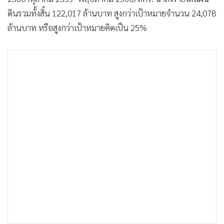
•
Good health & Well-being
ดินรวมทั้งสิ้น 122,017 ล้านบาท สูงกว่าเป้าหมายจำนวน 24,078
•
Green Innovation & SD
ล้านบาท หรือสูงกว่าเป้าหมายคิดเป็น 25%
•
Management & HR
•
MGR Live
•
Infographic
•
การเมือง
•
ท่องเที่ยว
•
กีฬา
•
ต่างประเทศ
•
Special Scoop
•
เศรษฐกิจ-ธุรกิจ
•
จีน
•
ชุมชน-คุณภาพชีวิต
•
อาชญากรรม
•
Motoring