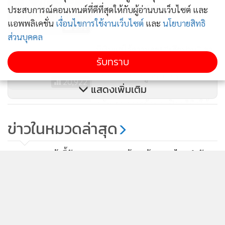
ที่ 1 มิถุนายน 2560
ประสบการณ์คอนเทนต์ที่ดีที่สุดให้กับผู้อ่านบนเว็บไซต์ และ
แอพพลิเคชั่น
เงื่อนไขการใช้งานเว็บไซต์
และ
นโยบายสิทธิ
251
ส่วนบุคคล
มีเงินแต่ไร้ความสุข! “เสี่ยปาน” ลา
รับทราบ
บวช-ขายทรัพย์สินทุกอย่าง เหตุ
แฟนเก่าไม่ให้ลูกมาเลี้ยง
20,922
แสดงเพิ่มเติม
คลังบูรณาการข้อมูล เปิดคลินิกให้
คำปรึกษาด้านภาษี
ข่าวในหมวดล่าสุด
98
หอการค้าชี้ตัวเลขขาดดุลการค้าสะท้อน ศก.ไทยกำลัง
1
เปลี่ยนผ่าน
2
ในหลวง-พระราชินี ทรงบำเพ็ญพระราชกุศลปัญญาสม
3