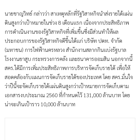
•
เกม
นายชาญวิทย์ กล่าวว่า สาเหตุหลักที่รัฐวิสาหกิจนำส่งรายได้แผ่น
•
วิทยาศาสตร์
ดินสูงกว่าเป้าหมายในช่วง 8 เดือนแรก เนื่องจากประสิทธิภาพ
•
SMEs
การดำเนินงานของรัฐวิสาหกิจที่เพิ่มขึ้นซึ่งมีส่วนทำให้ผล
•
หุ้น
ประกอบการของรัฐวิสาหกิจดีขึ้นได้แก่ บริษัท ปตท. จำกัด
•
อินโดจีน
(มหาชน) การไฟฟ้านครหลวง สำนักงานสลากกินแบ่งรัฐบาล
•
กองทุนรวม
โรงงานยาสูบ กระทรวงการคลัง และธนาคารออมสิน นอกจากนี้
•
Celeb Online
สคร.ได้มีการเพิ่มประสิทธิภาพการบริหารจัดเก็บรายได้ เพื่อให้
•
Factcheck
สอดคล้องกับแผนการจัดเก็บรายได้ของประเทศ โดย สคร.มั่นใจ
•
ญี่ปุ่น
ว่าปีนี้จะจัดเก็บรายได้แผ่นดินสูงกว่าเป้าหมายการจัดเก็บตาม
•
News1
เอกสารงบประมาณ 2560 ที่กำหนดไว้ 131,000 ล้านบาท โดย
•
Gotomanager
น่าจะเกินเป้าราว 10,000 ล้านบาท