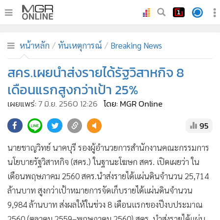
•
หน้าหลัก
หน้าหลัก
ทันเหตุการณ์
Breaking News
•
ทันเหตุการณ์
•
สคร.เผยนำส่งรายได้รัฐวิสาหกิจ 8
ภาคใต้
•
ภูมิภาค
เดือนแรกสูงกว่าเป้า 25%
•
Online Section
เผยแพร่:
7 มิ.ย. 2560 12:26
โดย: MGR Online
•
บันเทิง
95
•
ผู้จัดการรายวัน
•
คอลัมนิสต์
นายชาญวิทย์ นาคบุรี รองผู้อำนวยการสำนักงานคณะกรรมการ
•
ละคร
นโยบายรัฐวิสาหกิจ (สคร.) ในฐานะโฆษก สคร. เปิดเผยว่า ใน
•
CbizReview
เดือนพฤษภาคม 2560 สคร.นำส่งรายได้แผ่นดินจำนวน 25,714
•
Cyber BIZ
ล้านบาท สูงกว่าเป้าหมายการจัดเก็บรายได้แผ่นดินจำนวน
9,984 ล้านบาท ส่งผลให้ในช่วง 8 เดือนแรกของปีงบประมาณ
•
ผู้จัดกวน
2560 (ตุลาคม 2559–พฤษภาคม 2560) สคร. นำส่งรายได้แผ่น