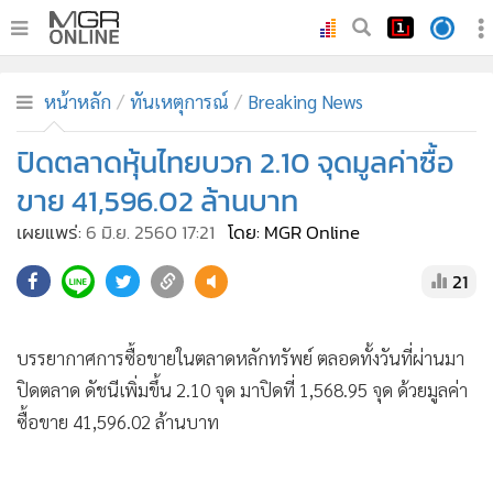
•
หน้าหลัก
หน้าหลัก
ทันเหตุการณ์
Breaking News
•
ทันเหตุการณ์
•
ปิดตลาดหุ้นไทยบวก 2.10 จุดมูลค่าซื้อ
ภาคใต้
•
ภูมิภาค
ขาย 41,596.02 ล้านบาท
•
Online Section
เผยแพร่:
6 มิ.ย. 2560 17:21
โดย: MGR Online
•
บันเทิง
21
•
ผู้จัดการรายวัน
•
คอลัมนิสต์
•
ละคร
บรรยากาศการซื้อขายในตลาดหลักทรัพย์ ตลอดทั้งวันที่ผ่านมา
ปิดตลาด ดัชนีเพิ่มขึ้น 2.10 จุด มาปิดที่ 1,568.95 จุด ด้วยมูลค่า
•
CbizReview
ซื้อขาย 41,596.02 ล้านบาท
•
Cyber BIZ
•
ผู้จัดกวน