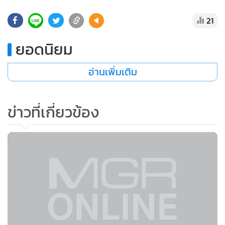
•
Good health & Well-being
•
Green Innovation & SD
21
•
Management & HR
ยอดนิยม
•
MGR Live
•
Infographic
อ่านเพิ่มเติม
•
การเมือง
•
ท่องเที่ยว
ข่าวที่เกี่ยวข้อง
•
กีฬา
•
ต่างประเทศ
•
Special Scoop
•
เศรษฐกิจ-ธุรกิจ
•
จีน
•
ชุมชน-คุณภาพชีวิต
•
อาชญากรรม
•
Motoring