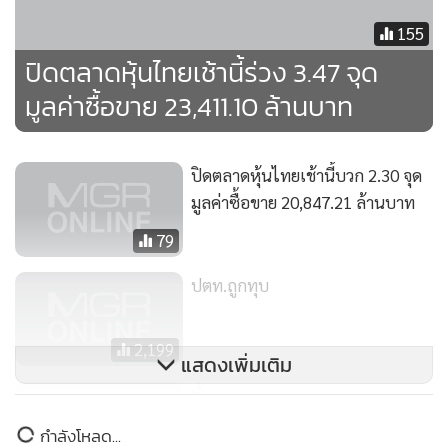
•
เกม
155
•
วิทยาศาสตร์
ปิดตลาดหุ้นไทยเช้านี้ร่วง 3.47 จุด
•
SMEs
มูลค่าซื้อขาย 23,411.10 ล้านบาท
•
หุ้น
•
อินโดจีน
•
กองทุนรวม
ปิดตลาดหุ้นไทยเช้านี้บวก 2.30 จุด
มูลค่าซื้อขาย 20,847.21 ล้านบาท
•
Celeb Online
•
Factcheck
79
•
ญี่ปุ่น
ปตท.ถูกทุบ
•
News1
•
Gotomanager
2,199
แสดงเพิ่มเติม
ย่ำฐาน
กำลังโหลด...