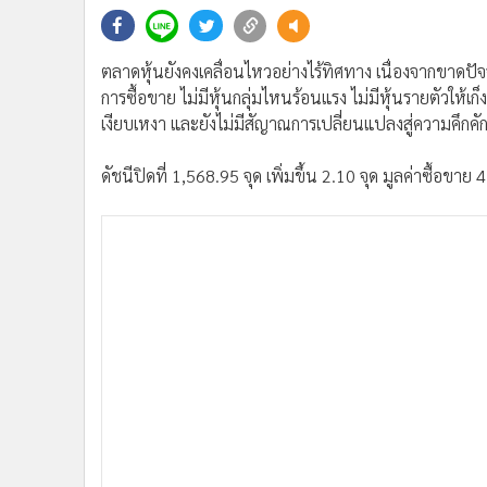
•
Management & HR
•
MGR Live
•
Infographic
ตลาดหุ้นยังคงเคลื่อนไหวอย่างไร้ทิศทาง เนื่องจากขาดปั
•
การเมือง
การซื้อขาย ไม่มีหุ้นกลุ่มไหนร้อนแรง ไม่มีหุ้นรายตัวให
•
ท่องเที่ยว
เงียบเหงา และยังไม่มีสัญาณการเปลี่ยนแปลงสู่ความคึกคั
•
กีฬา
ดัชนีปิดที่ 1,568.95 จุด เพิ่มขึ้น 2.10 จุด มูลค่าซื้อข
•
ต่างประเทศ
•
Special Scoop
•
เศรษฐกิจ-ธุรกิจ
•
จีน
•
ชุมชน-คุณภาพชีวิต
•
อาชญากรรม
•
Motoring
•
เกม
•
วิทยาศาสตร์
•
SMEs
•
หุ้น