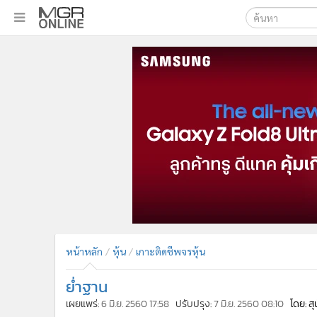
เลือกเครื่องมือท
•
หน้าหลัก
ค้นหา
•
ทันเหตุการณ์
Google
•
ภาคใต้
•
ภูมิภาค
MGR Onl
•
Online Section
ค้นหาขั
•
บันเทิง
•
ผู้จัดการรายวัน
•
คอลัมนิสต์
•
ละคร
•
CbizReview
•
Cyber BIZ
หน้าหลัก
หุ้น
เกาะติดชีพจรหุ้น
•
ผู้จัดกวน
ย่ำฐาน
•
Good health & Well-being
•
Green Innovation & SD
เผยแพร่:
6 มิ.ย. 2560 17:58
ปรับปรุง:
7 มิ.ย. 2560 08:10
โดย: สุ