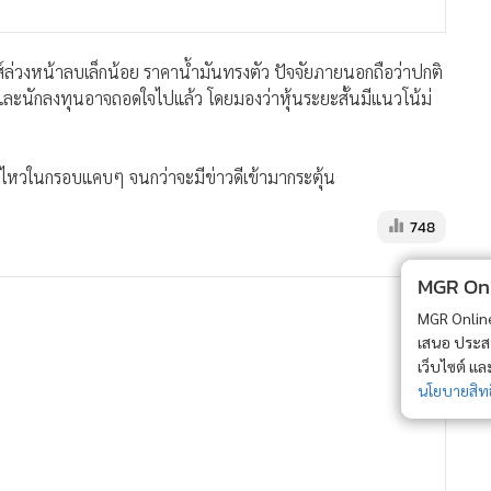
์ล่วงหน้าลบเล็กน้อย ราคาน้ำมันทรงตัว ปัจจัยภายนอกถือว่าปกติ
ี และนักลงทุนอาจถอดใจไปแล้ว โดยมองว่าหุ้นระยะสั้นมีแนวโน้ม่
อนไหวในกรอบแคบๆ จนกว่าจะมีข่าวดีเข้ามากระตุ้น
748
MGR Onli
MGR Online 
เสนอ ประสบก
เว็บไซต์ แ
นโยบายสิทธ