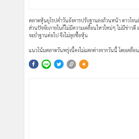
•
อินโดจีน
•
กองทุนรวม
ตลาดหุ้นยุโรปค่ำวันอังคารปรับฐานลงถ้วนหน้า ดาวโจนส
•
Celeb Online
ส่วนปัจจัยภายในก็ไม่มีความเคลื่อนไหวใหม่ๆ ไม่มีข่าวด
•
Factcheck
จะย่ำฐานต่อไป จึงไม่ลุยซื้อหุ้น
•
ญี่ปุ่น
•
News1
แนวโน้มตลาดวันพรุ่งนี้คงไม่แตกต่างจากวันนี้ โดยเคลื่
•
Gotomanager