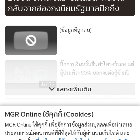
กลับจากฮ่องกงนิยมรัฐบาลปักกิ่ง
[ข้อมูลที่ถูกลบ]
บิ๊กการเงินหวั่นจีนทำโทษฮ่องกง แต่
ผู้ประท้วง 90% บอกจะต่อสู้ข้ามปี
872
แสดงเพิ่มเติม
ภาพ “การปฏิวัติร่ม” วันที่สองจาก
โลกโซเชียล คนฮ่องกงยังล้นทะลัก
ข่าวในหมวดล่าสุด
MGR Online ใช้คุกกี้ (Cookies)
[ชมถ่ายสด]
18,639
MGR Online ใช้คุกกี้ เพื่อจัดการข้อมูลส่วนบุคคลเพื่อนำเสนอ
หอการค้าชี้ตัวเลขขาดดุลการค้าสะท้อน ศก.ไทยกำลัง
1
ประสบการณ์คอนเทนต์ที่ดีที่สุดให้กับผู้อ่านบนเว็บไซต์ และ
เปลี่ยนผ่าน