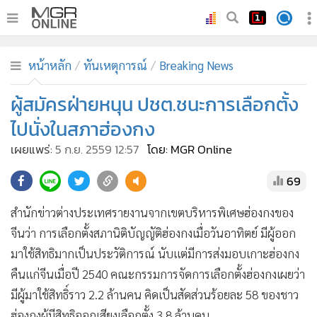
•
หน้าหลัก
หน้าหลัก
ทันเหตุการณ์
Breaking News
•
ทันเหตุการณ์
•
ผู้สมัครฝ่ายหนุน ปชต.ชนะการเลือกตั้ง
ภาคใต้
•
ภูมิภาค
ไปนั่งในสภาฮ่องกง
•
Online Section
เผยแพร่:
5 ก.ย. 2559 12:57
โดย: MGR Online
•
บันเทิง
69
•
ผู้จัดการรายวัน
•
คอลัมนิสต์
สำนักข่าวต่างประเทศรายงานจากเขตบริหารพิเศษฮ่องกงของ
•
ละคร
จีนว่า การเลือกตั้งสภานิติบัญญัติฮ่องกงเมื่อวันอาทิตย์ มีผู้ออก
•
CbizReview
มาใช้สิทธิมากเป็นประวัติการณ์ นับแต่มีการส่งมอบเกาะฮ่องกง
•
Cyber BIZ
คืนแก่จีนเมื่อปี 2540 คณะกรรมการจัดการเลือกตั้งฮ่องกงเผยว่า
มีผู้มาใช้สิทธิ์ราว 2.2 ล้านคน คิดเป็นสัดส่วนร้อยละ 58 ของชาว
•
ผู้จัดกวน
ฮ่องกงผู้มีสิทธิออกเสียงเลือกตั้ง 3.8 ล้านคน