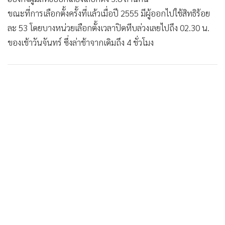
•
Good health & Well-being
ขณะที่การเลือกตั้งครั้งที่แล้วเมื่อปี 2555 มีผู้ออกไปใช้สิทธิร้อย
•
Green Innovation & SD
ละ 53 โดยบางหน่วยเลือกตั้งเวลาปิดหีบล่วงเลยไปถึง 02.30 น.
•
Management & HR
ของเช้าวันจันทร์ ซึ่งล่าช้าจากเดิมถึง 4 ชั่วโมง
•
MGR Live
•
Infographic
•
การเมือง
•
ท่องเที่ยว
•
กีฬา
•
ต่างประเทศ
•
Special Scoop
•
เศรษฐกิจ-ธุรกิจ
•
จีน
•
ชุมชน-คุณภาพชีวิต
•
อาชญากรรม
•
Motoring