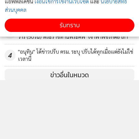
แอพพลิเคชั่น
เงื่อนไขการใช้งานเว็บไซต์
และ
นโยบายสิทธิ
ส่วนบุคคล
2
รับทราบ
ในหลวง-พระราชินี ทรงบำเพ็ญพระราชกุศลปัญญาสม
3
วาร (50วัน) พระราชทานพระศพ "เจ้าฟ้าพัชรกิติยาภา"
"อนุทิน" โต้ข่าวปรับ ครม. ระบุ ปรับได้ทุกเมื่อแต่ยังไม่ใช่
4
เวลานี้
ข่าวอื่นในหมวด