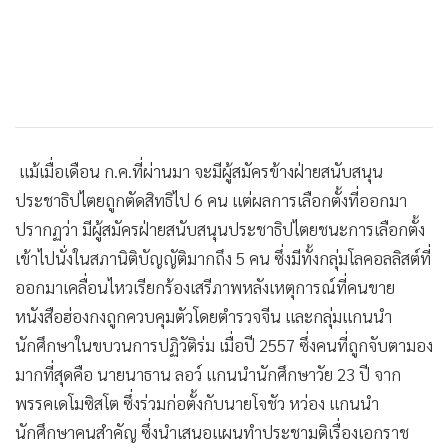
•
เกม
•
วิทยาศาสตร์
•
SMEs
•
หุ้น
•
อินโดจีน
แม้เมื่อเดือน ก.ค.ที่ผ่านมา จะมีผู้สมัครข้างฝ่ายสนับสนุน
•
กองทุนรวม
ประชาธิปไตยถูกตัดสิทธิไป 6 คน แต่ผลการเลือกตั้งที่ออกมา
•
Celeb Online
ปรากฏว่า มีผู้สมัครฝ่ายสนับสนุนประชาธิปไตยชนะการเลือกตั้ง
•
Factcheck
เข้าไปนั่งในสภานิติบัญญัติมากถึง 5 คน ซึ่งมีทั้งกลุ่มโลคอลลิสต์ที่
•
ญี่ปุ่น
ออกมาเคลื่อนไหวเรียกร้องเสรีภาพหลังเหตุการณ์ที่คนขาย
•
News1
หนังสือฮ่องกงถูกควบคุมตัวโดยตำรวจจีน และกลุ่มแกนนำ
•
Gotomanager
นักศึกษาในขบวนการปฏิวัติร่ม เมื่อปี 2557 ซึ่งคนที่ถูกจับตามอง
มากที่สุดคือ นายนาธาน ลอว์ แกนนำนักศึกษาวัย 23 ปี จาก
พรรคเดโมซิสโต ซึ่งร่วมก่อตั้งกับนายโจชัว หว่อง แกนนำ
นักศึกษาคนสำคัญ ซึ่งนำเสนอแผนทำประชามติเรื่องเอกราช