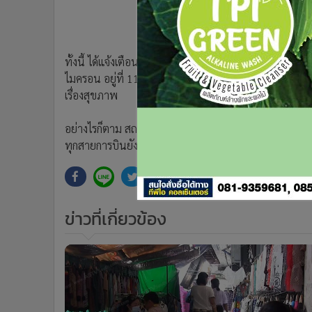
•
Management & HR
•
MGR Live
•
Infographic
•
การเมือง
ทั้งนี้ ได้แจ้งเตือนภัยพื้นที่ อ.หาดใหญ่ เนื่องจากสถานก
ไมครอน อยู่ที่ 119 ไมโครกรัมต่อลูกบาศก์เมตร ใกล้ถึงจุ
•
ท่องเที่ยว
เรื่องสุขภาพ
•
กีฬา
•
ต่างประเทศ
อย่างไรก็ตาม สถานการณ์หมอกควันที่เกิดขึ้นยังไม่กร
•
Special Scoop
ทุกสายการบินยังสามารถขึ้นลงได้ตามปกติ
•
เศรษฐกิจ-ธุรกิจ
•
จีน
•
ชุมชน-คุณภาพชีวิต
•
อาชญากรรม
ข่าวที่เกี่ยวข้อง
•
Motoring
•
เกม
•
วิทยาศาสตร์
•
SMEs
•
หุ้น