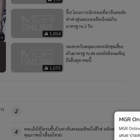
อึ้ง! โยนบาปนักท่องเที่ยวจีนทะลัก
ทำค่าฝุ่นละอองเชียงใหม่เกิน
มาตรฐาน 2 วัน
1,804
10
หมอกควันคลุมเบตงหนักสุดเสี่ยง
เกินมาตรฐาน สธ.เผยยังต้องเผชิญ
ถึงสิ้นตุลาคมนี้
1,075
าร
2
MGR Onli
MGR Online 
คพ.เล็งใช้โดรนขึ้นบินหาต้นตอมลพิษบึงสีไฟ หลังพบ
4
คุณภาพน้ำเสื่อมโทรม
เสนอ ประสบก