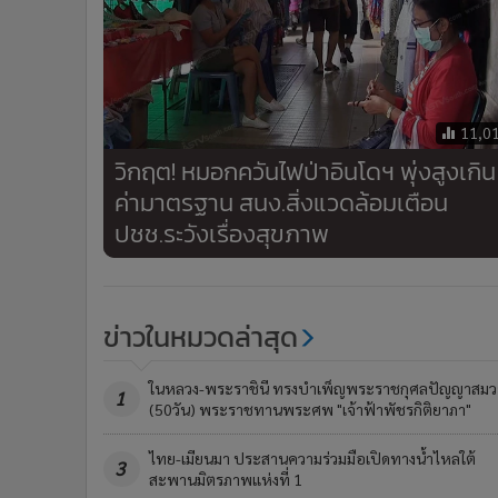
•
อินโดจีน
•
กองทุนรวม
•
Celeb Online
•
Factcheck
11,0
•
ญี่ปุ่น
วิกฤต! หมอกควันไฟป่าอินโดฯ พุ่งสูงเกิน
•
News1
ค่ามาตรฐาน สนง.สิ่งแวดล้อมเตือน
•
Gotomanager
ปชช.ระวังเรื่องสุขภาพ
ข่าวในหมวดล่าสุด
ในหลวง-พระราชินี ทรงบำเพ็ญพระราชกุศลปัญญาสมว
1
(50วัน) พระราชทานพระศพ "เจ้าฟ้าพัชรกิติยาภา"
ไทย-เมียนมา ประสานความร่วมมือเปิดทางน้ำไหลใต้
3
สะพานมิตรภาพแห่งที่ 1