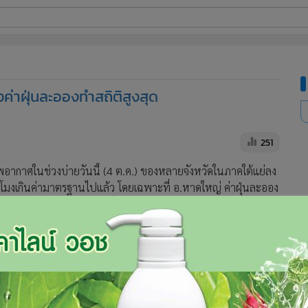
ี่ใช้
่าฝุ่นละอองทำสถิติสูงสุด
ine
้นสูง
251
อากาศในช่วงบ่ายวันนี้ (4 ต.ค.) ของหลายจังหวัดในภาคใต้แย่ลง
่วโมงเกินค่ามาตรฐานไปแล้ว โดยเฉพาะที่ อ.หาดใหญ่ ค่าฝุ่นละออง
ต่อลูกบาศก์เมตร รวมทั้งค่าเฉลี่ยคุณภาพอากาศตลอด 24 ชั่วโมง ก็
นที่ต้องไม่เกิน 120 เช่นเดียวกับที่ จ.ยะลา ซึ่งคุณภาค่าฝุ่น
มตร
าคที่16 สงขลา เปิดเผยว่า ค่าเฉลี่ยฝุ่นละอองขนาดเล็กกว่า 10
ทำสถิติสูงที่สุดนับตั้งแต่เกิดปัญหาหมอกควันในพื้นที่ภาคใต้ของปี
กควันไม่สามารถลอยตัวขึ้นสู่อากาศได้