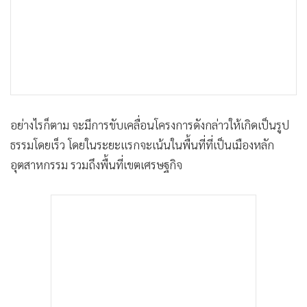
•
เกม
•
วิทยาศาสตร์
•
SMEs
•
หุ้น
•
อินโดจีน
•
กองทุนรวม
อย่างไรก็ตาม จะมีการขับเคลื่อนโครงการดังกล่าวให้เกิดเป็นรูป
•
Celeb Online
ธรรมโดยเร็ว โดยในระยะแรกจะเน้นในพื้นที่ที่เป็นเมืองหลัก
•
Factcheck
อุตสาหกรรม รวมถึงพื้นที่เขตเศรษฐกิจ
•
ญี่ปุ่น
•
News1
•
Gotomanager