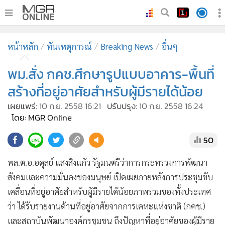
•
หน้าหลัก
หน้าหลัก
ทันเหตุการณ์
Breaking News
อื่นๆ
•
ทันเหตุการณ์
•
พม.สั่ง กคช.ศึกษารูปแบบอาคาร-พื้นที่
ภาคใต้
•
ภูมิภาค
สร้างที่อยู่อาศัยสำหรับผู้มีรายได้น้อย
•
Online Section
เผยแพร่:
10 ก.ย. 2558 16:21
ปรับปรุง:
10 ก.ย. 2558 16:24
•
บันเทิง
โดย: MGR Online
•
ผู้จัดการรายวัน
50
•
คอลัมนิสต์
พล.ต.อ.อดุลย์ แสงสิงแก้ว รัฐมนตรีว่าการกระทรวงการพัฒนา
•
ละคร
สังคมและความมั่นคงของมนุษย์ เปิดเผยภายหลังการประชุมขับ
•
CbizReview
เคลื่อนที่อยู่อาศัยสำหรับผู้มีรายได้น้อยภาพรวมของทั้งประเทศ
•
Cyber BIZ
ว่า ได้รับรายงานด้านที่อยู่อาศัยจากการเคหะแห่งชาติ (กคช.)
•
ผู้จัดกวน
และสถาบันพัฒนาองค์กรชุมชน ถึงปัญหาที่อยู่อาศัยของผู้มีราย