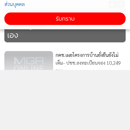
378
ส่วนบุคคล
พม.เปิดโครงการบ้านยั่งยืน เปิด
รับทราบ
โอกาสผู้มีรายได้น้อยมีบ้านเป็นของตัว
เอง
กคช.เผยโครงการบ้านยั่งยืนยังไม่
เต็ม- ปชช.ลงทะเบียนจอง 10,249
ราย
206
กทม.แจ้งผู้ค้าสะพานเหล็กย้ายออก
ภายใน 15 วัน ดีเดย์ 20 ต.ค.รื้อถอน
แสดงเพิ่มเติม
ทันที
812
กคช.เตรียมประกาศรายชื่อผู้มีสิทธิ์
ข่าวในหมวดล่าสุด
เช่าแฟลตดินแดง