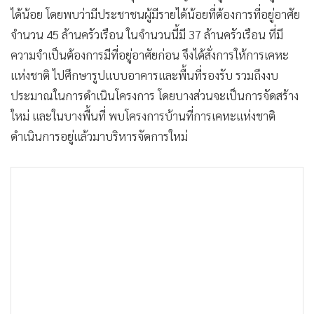
•
Good health & Well-being
ได้น้อย โดยพบว่ามีประชาชนผู้มีรายได้น้อยที่ต้องการที่อยู่อาศัย
•
Green Innovation & SD
จำนวน 45 ล้านครัวเรือน ในจำนวนนี้มี 37 ล้านครัวเรือน ที่มี
•
Management & HR
ความจำเป็นต้องการมีที่อยู่อาศัยก่อน จึงได้สั่งการให้การเคหะ
•
MGR Live
แห่งชาติ ไปศึกษารูปแบบอาคารและพื้นที่รองรับ รวมถึงงบ
•
Infographic
ประมาณในการดำเนินโครงการ โดยบางส่วนจะเป็นการจัดสร้าง
•
การเมือง
ใหม่ และในบางพื้นที่ พบโครงการบ้านที่การเคหะแห่งชาติ
•
ท่องเที่ยว
ดำเนินการอยู่แล้วมาบริหารจัดการใหม่
•
กีฬา
•
ต่างประเทศ
•
Special Scoop
•
เศรษฐกิจ-ธุรกิจ
•
จีน
•
ชุมชน-คุณภาพชีวิต
•
อาชญากรรม
•
Motoring