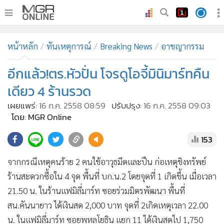
•
หน้าหลัก
หน้าหลัก
ทันเหตุการณ์
Breaking News
อาชญากรรม
•
ทันเหตุการณ์
•
อีกแล้ว!ตร.หัวปั่น โจรดูโอจี้มินิมาร์ทคืน
ภาคใต้
•
ภูมิภาค
เดียว 4 ร้านรวด
•
Online Section
เผยแพร่:
16 ก.ค. 2558 08:59
ปรับปรุง:
16 ก.ค. 2558 09:03
•
บันเทิง
โดย: MGR Online
•
ผู้จัดการรายวัน
153
•
คอลัมนิสต์
จากกรณีเหตุคนร้าย 2 คนใช้อาวุธมีดและปืน ก่อเหตุชิงทรัพย์
•
ละคร
ร้านสะดวกซื้อใน 4 จุด พื้นที่ บก.น.2 โดยจุดที่ 1 เกิดขึ้น เมื่อเวลา
•
CbizReview
21.50 น. ในร้านแฟมิลี่มาร์ท ซอยร่วมมิตรพัฒนา พื้นที่
•
Cyber BIZ
สน.คันนายาว ได้เงินสด 2,000 บาท จุดที่ 2เกิดเหตุเวลา 22.00
•
ผู้จัดกวน
น. ในแฟมิลี่มาร์ท ซอยพหลโยธิน แยก 11 ได้เงินสดไป 1,750