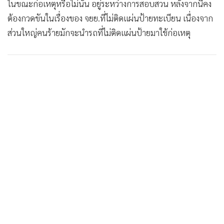
ในขณะก่อเหตุหรือไม่นั้น อยู่ระหว่างการสอบสวน หลังจากนี้คง
•
เกม
ต้องกวดขันในเรื่องของ จยย.ที่ไม่ติดแผ่นป้ายทะเบียน เนื่องจาก
•
วิทยาศาสตร์
ส่วนใหญ่คนร้ายมักจะนำรถที่ไม่ติดแผ่นป้ายมาใช้ก่อเหตุ
•
SMEs
•
หุ้น
•
อินโดจีน
•
กองทุนรวม
•
Celeb Online
•
Factcheck
•
ญี่ปุ่น
•
News1
•
Gotomanager