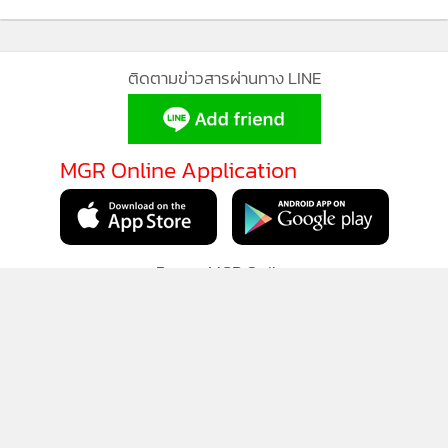
อัยการญี่ปุ่นสั่งไม่ฟ้องคดี "น้องเทียน" หิ้วไอซ์เข้า
1
ประเทศ
2
เหยื่อ "โรงเบียร์ ณ ลาดพร้าว" เสียชีวิตเพิ่มอีก 1 เป็นราย
3
ที่ 37
CIB บุกทลายโกดังสินค้าปลอมย่านมีนบุรี ยึดของกลาง
4
กว่า 3 หมื่นชิ้น
ข่าวอื่นในหมวด
ติดตามข่าวสารผ่านทาง LINE