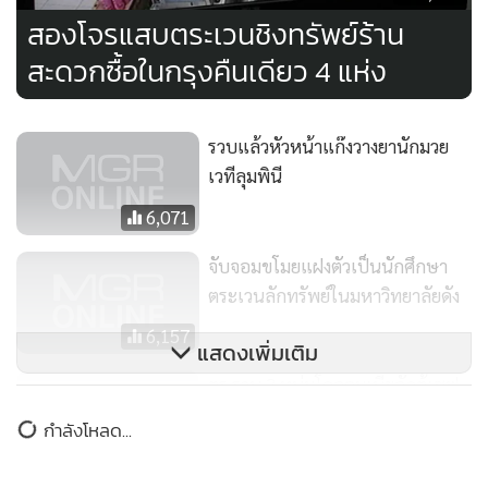
สองโจรแสบตระเวนชิงทรัพย์ร้าน
สะดวกซื้อในกรุงคืนเดียว 4 แห่ง
รวบแล้วหัวหน้าแก๊งวางยานักมวย
เวทีลุมพินี
6,071
จับจอมขโมยแฝงตัวเป็นนักศึกษา
ตระเวนลักทรัพย์ในมหาวิทยาลัยดัง
6,157
แสดงเพิ่มเติม
ตร.รวบ 3 หนุ่มโคลอมเบียลักตู้เซฟ
บ้านอดีตแกนนำพันธมิตรฯ
ข่าวในหมวดล่าสุด
“ประพันธ์ คูณมี”
10,226