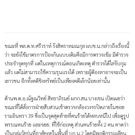
ขณะที่ พล.ต.ท.ศรีวราห์ รังสิพราหมณกุล ผบช.น.กล่าวถึงเรื่องนี้
ว่า จะยังใช้มาตรการป้องกันแบบเดิมคือมีการตรวจเข้ม มีตำรวจ
ประจำจุดทุกที่ แต่ในเหตุการณ์ตอนเกิดเหตุ ตำรวจได้ไล่จับกุม
แล้ว แต่ไม่สามารถใช้ความรุนแรงได้ เพราะผู้ต้องหาอาจจะเป็น
เยาวชน อีกทั้งคดีชิงทรัพย์เป็นเพียงคดีเล็กน้อยเท่านั้น
ด้านพ.ต.อ.ณัฐณวิทย์ สิทธาภิรมย์ ผกก.สน.บางเขน เปิดเผยว่า
ขณะที่ได้สั่งการฝ่ายสืบสวนเข้าตรวจกล้องวงจรปิดภายในซอย
รามอินทรา 39 ซึ่งเป็นจุดสุดท้ายที่คนร้ายได้หลบหนีไป เพื่อดูรูป
พรรณคนร้าย และจยย. ที่ใช้ก่อเหตุ ส่วนคนร้ายทั้ง 2 คน คาดว่า
เป็นกลุ่มวัยรุ่นที่อาศัยอยู่ในพื้นที่ บก.น.2 โดยมีพฤติกรรมเลียน