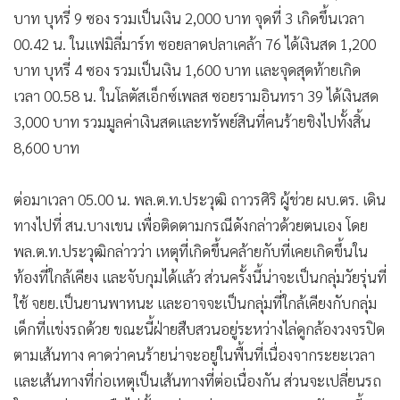
•
Good health & Well-being
บาท บุหรี่ 9 ซอง รวมเป็นเงิน 2,000 บาท จุดที่ 3 เกิดขึ้นเวลา
•
Green Innovation & SD
00.42 น. ในแฟมิลี่มาร์ท ซอยลาดปลาเคล้า 76 ได้เงินสด 1,200
•
Management & HR
บาท บุหรี่ 4 ซอง รวมเป็นเงิน 1,600 บาท และจุดสุดท้ายเกิด
•
MGR Live
เวลา 00.58 น. ในโลตัสเอ็กซ์เพลส ซอยรามอินทรา 39 ได้เงินสด
•
Infographic
3,000 บาท รวมมูลค่าเงินสดและทรัพย์สินที่คนร้ายชิงไปทั้งสิ้น
•
การเมือง
8,600 บาท
•
ท่องเที่ยว
•
กีฬา
ต่อมาเวลา 05.00 น. พล.ต.ท.ประวุฒิ ถาวรศิริ ผู้ช่วย ผบ.ตร. เดิน
•
ต่างประเทศ
ทางไปที่ สน.บางเขน เพื่อติดตามกรณีดังกล่าวด้วยตนเอง โดย
•
Special Scoop
พล.ต.ท.ประวุฒิกล่าวว่า เหตุที่เกิดขึ้นคล้ายกับที่เคยเกิดขึ้นใน
•
ท้องที่ใกล้เคียง และจับกุมได้แล้ว ส่วนครั้งนี้น่าจะเป็นกลุ่มวัยรุ่นที่
เศรษฐกิจ-ธุรกิจ
ใช้ จยย.เป็นยานพาหนะ และอาจจะเป็นกลุ่มที่ใกล้เคียงกับกลุ่ม
•
จีน
เด็กที่แข่งรถด้วย ขณะนี้ฝ่ายสืบสวนอยู่ระหว่างไล่ดูกล้องวงจรปิด
•
ชุมชน-คุณภาพชีวิต
ตามเส้นทาง คาดว่าคนร้ายน่าจะอยู่ในพื้นที่เนื่องจากระยะเวลา
•
อาชญากรรม
และเส้นทางที่ก่อเหตุเป็นเส้นทางที่ต่อเนื่องกัน ส่วนจะเปลี่ยนรถ
•
Motoring