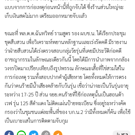
แบบจากการก่อเหตุก่อนหน้านี้ที่ถูกจับได้ ซึ่งร้านส่วนใหญ่จะ
เก็บเงินสดไม่มาก เตรียมออกหมายจับแล้ว
ขณะที่ พล.ต.ต.ฉันทวิทย์ รามสูตร รอง ผบช.น. ได้เรียกประชุม
ชุดสืบสวน เพื่อวิเคราะห์พยานหลักฐานและเร่งรัดคดี มีรายงาน
ว่าฝ่ายสืบสวนได้เร่งตรวจสอบกลุ่มวัยรุ่นที่เคยมีประวัติก่อคดี
อาชญากรรมในลักษณะเดียวกันนี้ โดยได้มีการนำภาพจากกล้อง
วงจรปิดมาเปรียบเทียบถึงรูปพรรณ ลักษณะเสื้อที่ใช่สวมใส่ใน
การก่อเหตุ รวมทั้งสอบปากคำผู้เสียหาย โดยทั้งหมดให้การตรง
กันว่าคนร้ายมีน้ำเสียงคล้ายกับวันรุ่น เชื่อว่าน่าจะเป็นวันรุ่นอายุ
ระหว่าง 17-25 ปี ส่วน จยย.คนร้ายที่ใช้ก่อเหตุนั้นเป็นฮอนด้า
เวฟ รุ่น 125 สีดำแดง ไม่ติดแผ่นป้ายทะเบียน ซึ่งอยู่ระหว่างคัด
กรองว่าในชุมชนแต่ละพื้นที่ของ บก.น.2 ว่ามีทั้งหมดกี่คัน เพื่อใช้
เป็นเบาะแสในการติดตามจับกุม
153