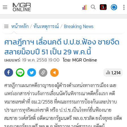
•
หน้าหลัก
หน้าหลัก
ทันเหตุการณ์
Breaking News
•
ทันเหตุการณ์
•
ศาลฎีกาฯ เลื่อนคดี ป.ป.ช.ฟ้อง ชายจืด
ภาคใต้
•
ภูมิภาค
สลายม็อบปี 51 เป็น 29 พ.ค.นี้
•
Online Section
เผยแพร่:
19 พ.ค. 2558 19:00
โดย: MGR Online
•
บันเทิง
1,214
•
ผู้จัดการรายวัน
•
คอลัมนิสต์
ศาลฎีกาแผนกคดีอาญาของผู้ดำรงตำแหน่งทางการเมือง เผย
•
ละคร
แพร่เอกสารข่าวแจ้งการเลื่อนนัดวันพิจารณาคดีครั้งแรก คดี
•
CbizReview
หมายเลขดำที่ อม.2/2558 ที่คณะกรรมการป้องกันและปราบ
•
Cyber BIZ
ปรามการทุจริตแห่งชาติ หรือ ป.ป.ช.เป็นโจทก์ยื่นฟ้องนาย
สมชาย วงศ์สวัสดิ์ อดีตนายกรัฐมนตรี พล.อ.ชวลิต ยงใจยุทธ อดีต
•
ผู้จัดกวน
รองนายกรัฐมนตรี พล.ต.อ.พัชรวาท วงษ์สุวรรณ อดีตผู้