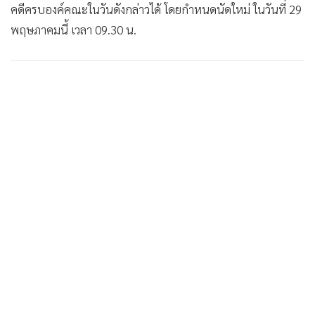
คดีครบองค์คณะในวันดังกล่าวได้ โดยกำหนดนัดใหม่ ในวันที่ 29
•
เกม
พฤษภาคมนี้ เวลา 09.30 น.
•
วิทยาศาสตร์
•
SMEs
•
หุ้น
•
อินโดจีน
•
กองทุนรวม
•
Celeb Online
•
Factcheck
•
ญี่ปุ่น
•
News1
•
Gotomanager