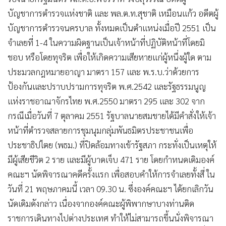
•
Good health & Well-being
บัญชาการตำรวจแห่งชาติ และ พล.ต.ท.สุชาติ เหมือนแก้ว อดีตผู้
•
Green Innovation & SD
บัญชาการตำรวจนครบาล ทั้งหมดเป็นตำแหน่งเมื่อปี 2551 เป็น
•
Management & HR
จำเลยที่ 1-4 ในความผิดฐานเป็นเจ้าหน้าที่ปฏิบัติหน้าที่โดยมิ
•
MGR Live
ชอบ หรือโดยทุจริต เพื่อให้เกิดความเสียหายแก่ผู้หนึ่งผู้ใด ตาม
•
Infographic
ประมวลกฎหมายอาญา มาตรา 157 และ พ.ร.บ.ว่าด้วยการ
•
การเมือง
ป้องกันและปราบปรามการทุจริต พ.ศ.2542 และรัฐธรรมนูญ
•
ท่องเที่ยว
แห่งราชอาณาจักรไทย พ.ศ.2550 มาตรา 295 และ 302 จาก
•
กีฬา
กรณีเมื่อวันที่ 7 ตุลาคม 2551 รัฐบาลนายสมชายได้มีคำสั่งให้เจ้า
•
ต่างประเทศ
หน้าที่ตำรวจสลายการชุมนุมกลุ่มพันธมิตรประชาชนเพื่อ
•
Special Scoop
ประชาธิปไตย (พธม.) ที่ปิดล้อมทางเข้ารัฐสภา กระทั่งเป็นเหตุให้
•
เศรษฐกิจ-ธุรกิจ
มีผู้เสียชีวิต 2 ราย และมีผู้บาดเจ็บ 471 ราย โดยกำหนดเดิมองค์
•
จีน
คณะฯ นัดพิจารณาคดีครั้งแรก เพื่อสอบคำให้การจำเลยทั้งสี่ ใน
•
ชุมชน-คุณภาพชีวิต
วันที่ 21 พฤษภาคมนี้ เวลา 09.30 น. ซึ่งองค์คณะฯ ได้ยกเลิกวัน
•
นัดเดิมดังกล่าว เนื่องจากองค์คณะผู้พิพากษาบางท่านติด
อาชญากรรม
ราชการเดินทางไปต่างประเทศ ทำให้ไม่สามารถขึ้นนั่งพิจารณา
•
Motoring