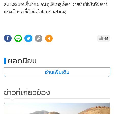
•
Good health & Well-being
คน และบาดเจ็บอีก 5 คน อุบัติเหตุทั้งสองรายเกิดขึ้นในวันเสาร์
•
Green Innovation & SD
และเจ้าหน้าที่กำลังเร่งสอบสวนสาเหตุ
•
Management & HR
•
MGR Live
•
Infographic
61
•
การเมือง
•
ท่องเที่ยว
•
กีฬา
ยอดนิยม
•
ต่างประเทศ
•
Special Scoop
อ่านเพิ่มเติม
•
เศรษฐกิจ-ธุรกิจ
•
จีน
ข่าวที่เกี่ยวข้อง
•
ชุมชน-คุณภาพชีวิต
•
อาชญากรรม
•
Motoring