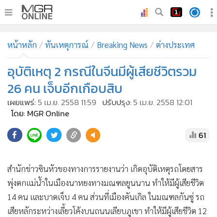
•
หน้าหลัก
หน้าหลัก
ทันเหตุการณ์
Breaking News
ต่างประเทศ
•
ทันเหตุการณ์
•
อุบัติเหตุ 2 กรณีในจีนมีผู้เสียชีวิตรวม
ภาคใต้
•
ภูมิภาค
26 คน เจ็บอีกเกือบสิบ
•
Online Section
เผยแพร่:
5 เม.ย. 2558 11:59
ปรับปรุง:
5 เม.ย. 2558 12:01
•
บันเทิง
โดย: MGR Online
•
ผู้จัดการรายวัน
61
•
คอลัมนิสต์
•
ละคร
สำนักข่าวซินหัวของทางการรายงานว่า เกิดอุบัติเหตุรถโดยสาร
•
CbizReview
พุ่งตกแม่น้ำในเมืองนาหยงทางมณฑลยูนนาน ทำให้มีผู้เสียชีวิต
•
Cyber BIZ
14 คน และบาดเจ็บ 4 คน ส่วนที่เมืองคันเกิล ในมณฑลกันซู่ รถ
•
ผู้จัดกวน
เสียหลักระหว่างเลี้ยวโค้งบนถนนเลียบภูเขา ทำให้มีผู้เสียชีวิต 12