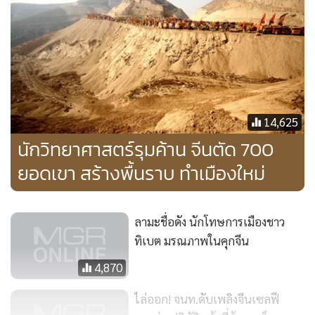
•
เกม
•
วิทยาศาสตร์
•
SMEs
•
หุ้น
•
อินโดจีน
•
กองทุนรวม
14,625
•
Celeb Online
นักวิทยาศาสตร์รุมค้าน จีนตัด 700
•
Factcheck
ยอดเขา สร้างพื้นราบ ทำเมืองใหม่
•
ญี่ปุ่น
•
News1
ลามะชื่อดัง นักโทษการเมืองชาว
•
Gotomanager
ทิเบต มรณภาพในคุกจีน
4,870
ไล่ออก! จนท.ดับเพลิงจีนเซลฟี