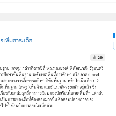
ี่ใช้
รเพิ่มภาระเด็ก
ine
้นสูง
219
ฐาน (กพฐ.) กล่าวถึงกรณีที่ พล.ร.อ.ณรงค์ พิพัฒนาศัย รัฐมนตรี
รศึกษาขั้นพื้นฐาน ระดับเขตพื้นที่การศึกษา หรือ ลาส (Local
ทดสอบทางการศึกษาระดับชาติขั้นพื้นฐาน หรือ โอเน็ต คือ ป.2
นพื้นฐาน (สพฐ.)เห็นด้วย และมีแนวคิดจะยกเลิกอยู่แล้ว ซึ่ง
ี่ยวกับผลสัมฤทธิ์ทางการเรียนของนักเรียนในเขตพื้นที่ฯ แต่กลับ
ยเป็นภาระของเด็กที่ต้องสอบมากขึ้น คือสอบปลายภาคของ
สไปซ้ำซ้อนกับการสอบโอเน็ตด้วย