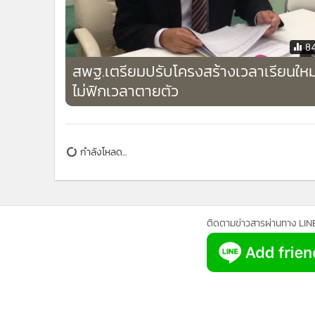
•
อินโดจีน
•
กองทุนรวม
8
•
Celeb Online
สพฐ.เตรียมปรับโครงสร้างเวลาเรียนใหม
•
Factcheck
ไม่ฟิกเวลาตายตัว
•
ญี่ปุ่น
•
News1
•
Gotomanager
กำลังโหลด...
ติดตามข่าวสารผ่านทาง LIN