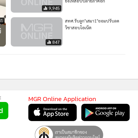
ยังให้สอบปลายภาคอีก
9,945
41
สทศ.รับลูก"เสมา1"ยอมปรับลด
วิชาสอบโอเน็ต
่
847
MGR Online Application
E