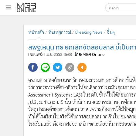
เลือกเครื่องมือท
•
หน้าหลัก
ค้นหา
•
ทันเหตุการณ์
หน้าหลัก
ทันเหตุการณ์
Breaking News
อื่นๆ
Google
•
ภาคใต้
สพฐ.หนุน ศธ.ยกเลิกจัดสอบลาส ชี้เป็นกา
•
ภูมิภาค
MGR Onl
เผยแพร่:
1 เม.ย. 2558 16:33
โดย: MGR Online
•
Online Section
ค้นหาขั
•
บันเทิง
•
ผู้จัดการรายวัน
ดร.กมล รอดคล้าย เลขาธิการคณะกรรมการการศึกษาขั้นพื้น
•
คอลัมนิสต์
ว่าการกระทรวงศึกษาธิการ ให้ยกเลิกการประเมินคุณภาพกา
•
ละคร
Assessment System : LAS) ในระดับชั้นที่ไม่ได้สอบการ
•
CbizReview
,ป.3, ม.4 และ ม.5 นั้น สำนักงานคณะกรรมการการศึกษาขั้
•
Cyber BIZ
วัตถุประสงค์ของการจัดสอบลาส เพราะต้องการให้มีข้อมูลเก
•
ผู้จัดกวน
ทำให้โรงเรียนไปจริงจังกับการสอบลาสมากเกินไป จนกลา
•
Good health & Well-being
โรงเรียนแล้ว ต้องมาสอบลาสอีก ขณะเดียวกัน การสอบลา
•
Green Innovation & SD