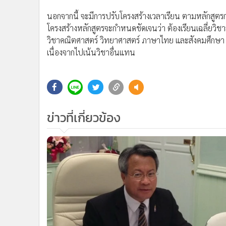
•
Management & HR
นอกจากนี้ จะมีการปรับโครงสร้างเวลาเรียน ตามหลักสูตรกา
•
MGR Live
โครงสร้างหลักสูตรจะกำหนดชัดเจนว่า ต้องเรียนเฉลี่ยวิชา
•
Infographic
วิชาคณิตศาสตร์ วิทยาศาสตร์ ภาษาไทย และสังคมศึกษา เ
•
การเมือง
เนื่องจากไปเน้นวิชาอื่นแทน
•
ท่องเที่ยว
•
กีฬา
•
ต่างประเทศ
•
Special Scoop
•
เศรษฐกิจ-ธุรกิจ
ข่าวที่เกี่ยวข้อง
•
จีน
•
ชุมชน-คุณภาพชีวิต
•
อาชญากรรม
•
Motoring
•
เกม
•
วิทยาศาสตร์
•
SMEs
•
หุ้น