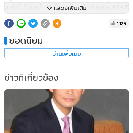
รอบปีบัญชี โดยหลัง IPO ผู้ถือหน่วยทรัสต์รายใหญ่ของ IMPACT
แสดงเพิ่มเติม
3 ลำดับแรก ได้แก่ บริษัท อิมแพ็ค เอ็กซิบิชั่น แมเนจเม้นท์ จำกัด
1,125
ถือหน่วยทรัสต์ 50.0% บมจ. อลิอันซ์ อยุธยา ประกันชีวิต ถือ
หน่วยทรัสต์ 2.2% และ ธนาคารออมสิน บริษัท ไทยประกันชีวิต
ยอดนิยม
จำกัด (มหาชน) และบริษัท อาคเนย์ประกันชีวิต จำกัด ถือหน่วย
ทรัสต์รายละ 1.3%
อ่านเพิ่มเติม
ผู้ลงทุนและผู้สนใจ โปรดดูรายละเอียดจากหนังสือชี้ชวนของกอง
ข่าวที่เกี่ยวข้อง
ทรัสต์ที่เว็บไซต์ของสำนักงาน ก.ล.ต. ที่ www.sec.or.th ข้อมูล
ทั่วไปที่เว็บไซต์ ตลาดหลักทรัพย์ฯ www.set.or.th และข้อมูลกอง
ทรัสต์ที่www.impactgrowthreit.com