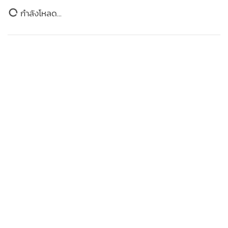
หนุนประกันชีวิตโต
กำลังโหลด...
333