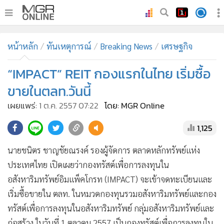
•
หน้าหลัก
หน้าหลัก
ทันเหตุการณ์
Breaking News
เศรษฐกิจ
•
ทันเหตุการณ์
•
“IMPACT” REIT กองแรกในไทย เริ่มซื้อ
ภาคใต้
•
ภูมิภาค
ขายในตลท.วันนี้
•
Online Section
เผยแพร่:
1 ต.ค. 2557 07:22
โดย: MGR Online
•
บันเทิง
1,125
•
ผู้จัดการรายวัน
•
คอลัมนิสต์
นายชนิตร ชาญชัยณรงค์ รองผู้จัดการ ตลาดหลักทรัพย์แห่ง
•
ละคร
ประเทศไทย เปิดเผยว่ากองทรัสต์เพื่อการลงทุนใน
•
CbizReview
อสังหาริมทรัพย์อิมแพ็คโกรท (IMPACT) จะเข้าจดทะเบียนและ
•
Cyber BIZ
เริ่มซื้อขายใน ตลท. ในหมวดกองทุนรวมอสังหาริมทรัพย์และกอง
ทรัสต์เพื่อการลงทุนในอสังหาริมทรัพย์ กลุ่มอสังหาริมทรัพย์และ
•
ผู้จัดกวน
ก่อสร้าง ในวันที่ 1 ตุลาคม 2557 เป็นกองทรัสต์เพื่อการลงทุนใน