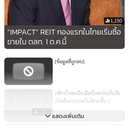
1,150
“IMPACT” REIT กองแรกในไทยเริ่มซื้อ
ขายใน ตลท. 1 ต.ค.นี้
[ข้อมูลที่ถูกลบ]
กสิกรไทยผนึกเมืองไทยประกันภัย
เปิดตัวแรงประกันภัยรถชั้น 1
1,512
แสดงเพิ่มเติม
เอไลฟ์รุกเจาะประกันกลุ่ม ชี้ ศก.ฟื้น