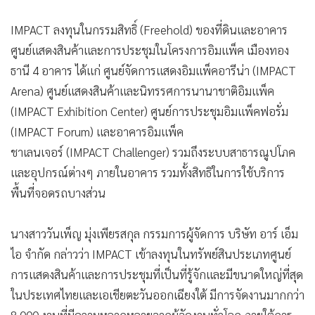
•
เกม
IMPACT ลงทุนในกรรมสิทธิ์ (Freehold) ของที่ดินและอาคาร
•
วิทยาศาสตร์
ศูนย์แสดงสินค้าและการประชุมในโครงการอิมแพ็ค เมืองทอง
•
SMEs
ธานี 4 อาคาร ได้แก่ ศูนย์จัดการแสดงอิมแพ็คอารีน่า (IMPACT
•
หุ้น
Arena) ศูนย์แสดงสินค้าและนิทรรศการนานาชาติอิมแพ็ค
•
อินโดจีน
(IMPACT Exhibition Center) ศูนย์การประชุมอิมแพ็คฟอรั่ม
•
กองทุนรวม
(IMPACT Forum) และอาคารอิมแพ็ค
•
Celeb Online
ชาเลนเจอร์ (IMPACT Challenger) รวมถึงระบบสาธารณูปโภค
•
Factcheck
และอุปกรณ์ต่างๆ ภายในอาคาร รวมทั้งสิทธิในการใช้บริการ
•
ญี่ปุ่น
พื้นที่จอดรถบางส่วน
•
News1
•
Gotomanager
นางสาววันเพ็ญ มุ่งเพียรสกุล กรรมการผู้จัดการ บริษัท อาร์ เอ็ม
ไอ จำกัด กล่าวว่า IMPACT เข้าลงทุนในทรัพย์สินประเภทศูนย์
การแสดงสินค้าและการประชุมที่เป็นที่รู้จักและมีขนาดใหญ่ที่สุด
ในประเทศไทยและเอเชียตะวันออกเฉียงใต้ มีการจัดงานมากกว่า