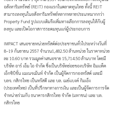
•
Good health & Well-being
อสังหาริมทรัพย์ (REIT) กองแรกในตลาดทุนไทย ทั้งนี้ REIT
•
Green Innovation & SD
สามารถลงทุนในอสังหาริมทรัพย์หลากหลายประเภทมากกว่า
•
Management & HR
Property Fund รูปแบบเดิมจึงเพิ่มทางเลือกการลงทุนให้กับผู้
•
MGR Live
ลงทุน และเปิดโอกาสการระดมทุนแก่ผู้ประกอบการ
•
Infographic
•
การเมือง
IMPACT เสนอขายหน่วยทรัสต์ต่อประชาชนทั่วไประหว่างวันที่
•
ท่องเที่ยว
8–19 กันยายน 2557 จำนวน1,482.50 ล้านหน่วย ในราคาหน่วย
•
กีฬา
ละ 10.60 บาท รวมมูลค่าเสนอขาย 15,714.50 ล้านบาท โดยมี
•
ต่างประเทศ
บริษัท อาร์ เอ็ม ไอ จำกัด ซึ่งเป็นบริษัทย่อยของบริษัท อิมแพ็ค
•
Special Scoop
เอ็กซิบิชั่น แมเนจเม้นท์ จำกัด เป็นผู้จัดการกองทรัสต์ และมี
•
เศรษฐกิจ-ธุรกิจ
บลจ. กสิกรไทย เป็นทรัสตี และ บล. เมย์แบงค์ กิมเอ็ง
•
จีน
(ประเทศไทย) เป็นที่ปรึกษาทางการเงิน และเป็นผู้จัดการการจัด
•
ชุมชน-คุณภาพชีวิต
จำหน่ายร่วมกับ ธนาคารกสิกรไทย จำกัด (มหาชน) และ บล.
•
กสิกรไทย
อาชญากรรม
•
Motoring