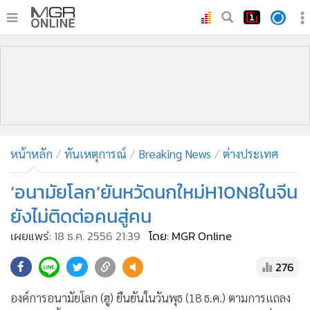
•
หน้าหลัก
•
ทันเหตุการณ์
•
ภาคใต้
•
ภูมิภาค
•
Online Section
หน้าหลัก
ทันเหตุการณ์
Breaking News
ต่างประเทศ
•
บันเทิง
•
ผู้จัดการรายวัน
‘อนามัยโลก’ยันหวัดนกใหม่H10N8ในจีน
•
คอลัมนิสต์
ยังไม่ติดต่อคนสู่คน
•
ละคร
เผยแพร่:
18 ธ.ค. 2556 21:39
โดย: MGR Online
•
CbizReview
276
•
Cyber BIZ
•
ผู้จัดกวน
องค์การอนามัยโลก (ฮู) ยืนยันในวันพุธ (18 ธ.ค.) ตามการแถลง