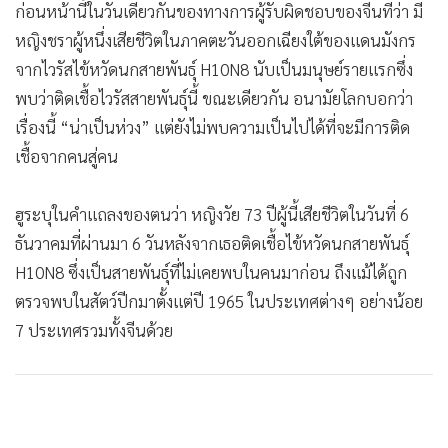
•
Good health & Well-being
ก่อนหน้านี้ในวันเดียวกันของทางการผู้รับผิดชอบของจีนที่ว่า มี
•
Green Innovation & SD
หญิงชราผู้หนึ่งเสียชีวิตในภาคตะวันออกเฉียงใต้ของแดนมังกร
•
Management & HR
จากไวรัสไข้หวัดนกสายพันธุ์ H10N8 นับเป็นมนุษย์รายแรกซึ่ง
•
MGR Live
พบว่าติดเชื้อไวรัสสายพันธุ์นี้ ขณะเดียวกัน อนามัยโลกบอกว่า
•
Infographic
เรื่องนี้ “น่าเป็นห่วง” แต่ยังไม่พบความเป็นไปได้ที่จะมีการติด
•
การเมือง
เชื้อจากคนสู่คน
•
ท่องเที่ยว
ฮูระบุในคำแถลงของตนว่า หญิงวัย 73 ปีผู้นี้เสียชีวิตในวันที่ 6
•
กีฬา
ธันวาคมที่ผ่านมา 6 วันหลังจากเธอติดเชื้อไข้หวัดนกสายพันธุ์
•
ต่างประเทศ
H10N8 ซึ่งเป็นสายพันธุ์ที่ไม่เคยพบในคนมาก่อน ถึงแม้ได้ถูก
•
Special Scoop
ตรวจพบในสัตว์ปีกมาตั้งแต่ปี 1965 ในประเทศต่างๆ อย่างน้อย
•
เศรษฐกิจ-ธุรกิจ
7 ประเทศรวมทั้งจีนด้วย
•
จีน
•
ชุมชน-คุณภาพชีวิต
•
อาชญากรรม
•
Motoring