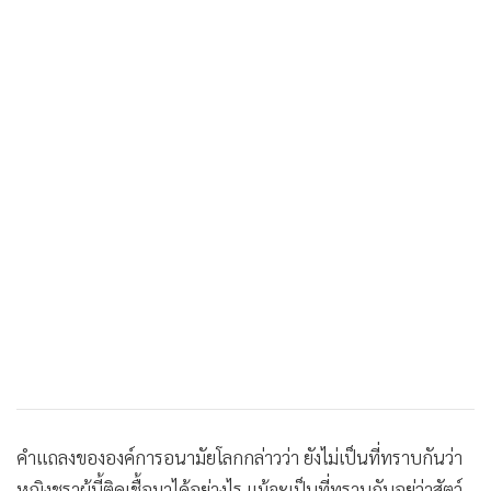
•
เกม
•
วิทยาศาสตร์
•
SMEs
•
หุ้น
•
อินโดจีน
•
กองทุนรวม
•
Celeb Online
•
Factcheck
•
ญี่ปุ่น
•
News1
•
Gotomanager
คำแถลงขององค์การอนามัยโลกกล่าวว่า ยังไม่เป็นที่ทราบกันว่า
หญิงชราผู้นี้ติดเชื้อมาได้อย่างไร แม้จะเป็นที่ทราบกันอยู่ว่าสัตว์