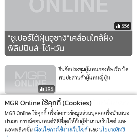
556
"ซูเปอร์ไต้ฝุ่นอูซางิ"เคลื่อนใกล้ฝั่ง
ฟิลิปปินส์-ไต้หวัน
จีนจัดประชุมผู้แทนกองทัพเรือ ปัด
พบปะส่วนตัวผู้แทนญี่ปุ่น
195
MGR Online ใช้คุกกี้ (Cookies)
สธ.สั่งทุกจังหวัดเฝ้าระวังโรคระบาด
ช่วงฤดูหนาว
MGR Online ใช้คุกกี้ เพื่อจัดการข้อมูลส่วนบุคคลเพื่อนำเสนอ
ประสบการณ์คอนเทนต์ที่ดีที่สุดให้กับผู้อ่านบนเว็บไซต์ และ
146
แสดงเพิ่มเติม
แอพพลิเคชั่น
เงื่อนไขการใช้งานเว็บไซต์
และ
นโยบายสิทธิ
สนามบินชางงีรองรับผู้โดยสารสูง