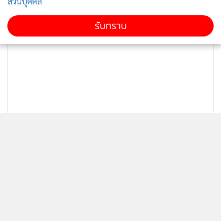
ส่วนบุคคล
เป็นประวัติการณ์กว่า 51 ล้านคนใน
กำลังโหลด...
รับทราบ
ปี 2012
3,374