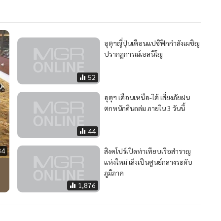
อุตุฯญี่ปุ่นเตือนแปซิฟิกกำลังเผชิญ
ปรากฏการณ์เอลนีโญ
52
อุตุฯ เตือนเหนือ-ใต้ เสี่ยงภัยฝน
ตกหนักดินถล่ม ภายใน 3 วันนี้
44
84
สิงคโปร์เปิดท่าเทียบเรือสำราญ
แห่งใหม่ เล็งเป็นศูนย์กลางระดับ
ภูมิภาค
1,876