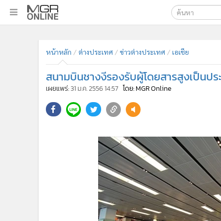
เลือกเครื่องมือท
•
หน้าหลัก
ค้นหา
•
ทันเหตุการณ์
หน้าหลัก
ต่างประเทศ
ข่าวต่างประเทศ
เอเชีย
Google
•
ภาคใต้
สนามบินชางงีรองรับผู้โดยสารสูงเป็นประว
•
ภูมิภาค
MGR Onl
เผยแพร่:
31 ม.ค. 2556 14:57
โดย: MGR Online
•
Online Section
ค้นหาขั
•
บันเทิง
•
ผู้จัดการรายวัน
•
คอลัมนิสต์
•
ละคร
•
CbizReview
•
Cyber BIZ
•
ผู้จัดกวน
•
Good health & Well-being
•
Green Innovation & SD