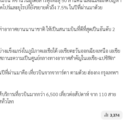
งสนามบิน ที่จำนวนผู้โดยสารพุ่งทะลุ 50 ล้านคน และแม้จะเกิดปัญหา
คโปร์และยุโรปก็ยังขยายตัวถึง 7.5% ในปีที่ผ่านมาด้วย
่าอากาศยานนานาชาติ ให้เป็นสนามบินที่ดีที่สุดเป็นอันดับ 2
ย่างแข็งแกร่งในภูมิภาคเอเชียใต้ เอเชียตะวันออกเฉียงเหนือ เอเชีย
ึงสถานะความเป็นศูนย์กลางทางอากาศสำคัญในเอเชีย-แปซิฟิก"
รในปีที่ผ่านมาคือ เที่ยวบินจากจาการ์ตา ตามด้วย ฮ่องกง กรุงเทพฯ
้บริการเที่ยวบินมากกว่า 6,500 เที่ยวต่อสัปดาห์ จาก 110 สาย
ศทั่วโลก
3,374