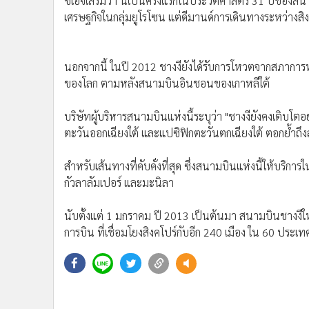
ซีเอจีเสริมว่า นี่เป็นครั้งแรกในประวัติศาสตร์ 31 ปีขอ
•
อินโดจีน
เศรษฐกิจในกลุ่มยูโรโซน แต่ดีมานด์การเดินทางระหว่างสิง
•
กองทุนรวม
•
Celeb Online
นอกจากนี้ ในปี 2012 ชางงียังได้รับการโหวตจากสภาการท
•
Factcheck
ของโลก ตามหลังสนามบินอินชอนของเกาหลีใต้
•
ญี่ปุ่น
•
News1
บริษัทผู้บริหารสนามบินแห่งนี้ระบุว่า "ชางงียังคงเติบโตอ
•
Gotomanager
ตะวันออกเฉียงใต้ และแปซิฟิกตะวันตกเฉียงใต้ ตอกย้ำถ
สำหรับเส้นทางที่คับคั่งที่สุด ซึ่งสนามบินแห่งนี้ให้บริกา
กัวลาลัมเปอร์ และมะนิลา
นับตั้งแต่ 1 มกราคม ปี 2013 เป็นต้นมา สนามบินชางงีให
การบิน ที่เชื่อมโยงสิงคโปร์กับอีก 240 เมือง ใน 60 ประเท