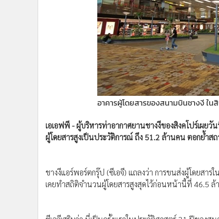
•
Management & HR
•
MGR Live
•
Infographic
•
การเมือง
•
ท่องเที่ยว
•
กีฬา
•
ต่างประเทศ
•
Special Scoop
อาคารผู้โดยสารของสนามบินชางงี ในสิ
•
เศรษฐกิจ-ธุรกิจ
•
จีน
เอเอฟพี - ผู้บริหารท่าอากาศยานชางงีของสิงคโปร์เผยวันนี้
•
ชุมชน-คุณภาพชีวิต
ผู้โดยสารสูงเป็นประวัติการณ์ ถึง 51.2 ล้านคน ตอกย้
•
อาชญากรรม
•
Motoring
ชางงีแอร์พอร์ตกรุ๊ป (ซีเอจี) แถลงว่า การขนส่งผู้โดยสาร
•
เกม
เคยทำสถิติจำนวนผู้โดยสารสูงสุดไว้ก่อนหน้านี้ที่ 46.5 ล
•
วิทยาศาสตร์
•
SMEs
•
หุ้น