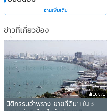
•
เกม
อ่านเพิ่มเติม
•
วิทยาศาสตร์
•
SMEs
ข่าวที่เกี่ยวข้อง
•
หุ้น
•
อินโดจีน
•
กองทุนรวม
•
Celeb Online
•
Factcheck
•
ญี่ปุ่น
•
News1
•
Gotomanager
10,871
นิติกรรมอำพราง ‘ขายที่ดิน’ 1 ใน 3