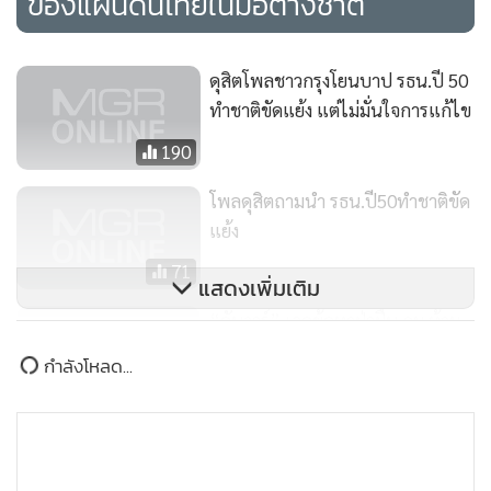
ของแผ่นดินไทยในมือต่างชาติ
ดุสิตโพลชาวกรุงโยนบาป รธน.ปี 50
ทำชาติขัดแย้ง แต่ไม่มั่นใจการแก้ไข
190
โพลดุสิตถามนำ รธน.ปี50ทำชาติขัด
แย้ง
71
แสดงเพิ่มเติม
“อันวาร์” เจอข้อหาฝ่าฝืน กม.ห้าม
ชุมนุม-ซัด “นาจิบ” ใช้ศาลทำลายคู่
ต่อสู้
146