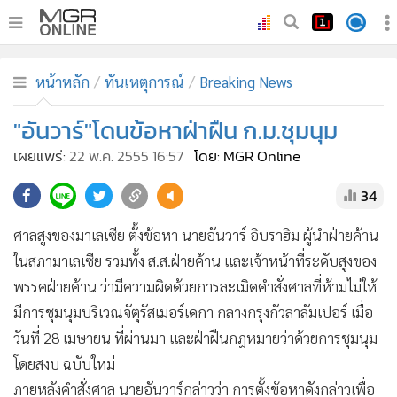
•
หน้าหลัก
หน้าหลัก
ทันเหตุการณ์
Breaking News
•
ทันเหตุการณ์
•
"อันวาร์"โดนข้อหาฝ่าฝืน ก.ม.ชุมนุม
ภาคใต้
•
ภูมิภาค
เผยแพร่:
22 พ.ค. 2555 16:57
โดย: MGR Online
•
Online Section
34
•
บันเทิง
•
ผู้จัดการรายวัน
ศาลสูงของมาเลเซีย ตั้งข้อหา นายอันวาร์ อิบราฮิม ผู้นำฝ่ายค้าน
•
คอลัมนิสต์
ในสภามาเลเซีย รวมทั้ง ส.ส.ฝ่ายค้าน และเจ้าหน้าที่ระดับสูงของ
พรรคฝ่ายค้าน ว่ามีความผิดด้วยการละเมิดคำสั่งศาลที่ห้ามไม่ให้
•
ละคร
มีการชุมนุมบริเวณจัตุรัสเมอร์เดกา กลางกรุงกัวลาลัมเปอร์ เมื่อ
•
CbizReview
วันที่ 28 เมษายน ที่ผ่านมา และฝ่าฝืนกฎหมายว่าด้วยการชุมนุม
•
Cyber BIZ
โดยสงบ ฉบับใหม่
•
ผู้จัดกวน
ภายหลังคำสั่งศาล นายอันวาร์กล่าวว่า การตั้งข้อหาดังกล่าวเพื่อ