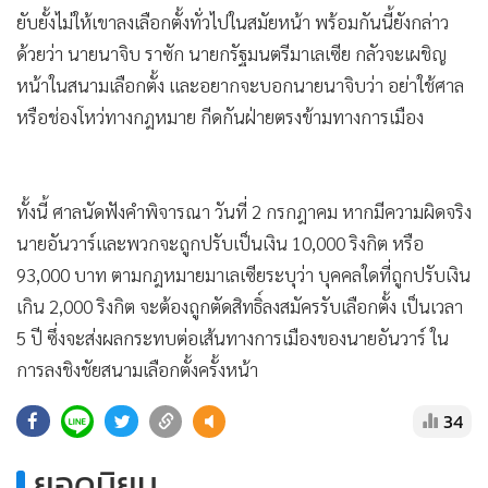
•
Good health & Well-being
ยับยั้งไม่ให้เขาลงเลือกตั้งทั่วไปในสมัยหน้า พร้อมกันนี้ยังกล่าว
•
Green Innovation & SD
ด้วยว่า นายนาจิบ ราซัก นายกรัฐมนตรีมาเลเซีย กลัวจะเผชิญ
•
Management & HR
หน้าในสนามเลือกตั้ง และอยากจะบอกนายนาจิบว่า อย่าใช้ศาล
•
MGR Live
หรือช่องโหว่ทางกฎหมาย กีดกันฝ่ายตรงข้ามทางการเมือง
•
Infographic
•
การเมือง
•
ท่องเที่ยว
ทั้งนี้ ศาลนัดฟังคำพิจารณา วันที่ 2 กรกฎาคม หากมีความผิดจริง
•
กีฬา
นายอันวาร์และพวกจะถูกปรับเป็นเงิน 10,000 ริงกิต หรือ
•
ต่างประเทศ
93,000 บาท ตามกฎหมายมาเลเซียระบุว่า บุคคลใดที่ถูกปรับเงิน
•
Special Scoop
เกิน 2,000 ริงกิต จะต้องถูกตัดสิทธิ์ลงสมัครรับเลือกตั้ง เป็นเวลา
•
5 ปี ซึ่งจะส่งผลกระทบต่อเส้นทางการเมืองของนายอันวาร์ ใน
เศรษฐกิจ-ธุรกิจ
การลงชิงชัยสนามเลือกตั้งครั้งหน้า
•
จีน
•
ชุมชน-คุณภาพชีวิต
34
•
อาชญากรรม
ยอดนิยม
•
Motoring