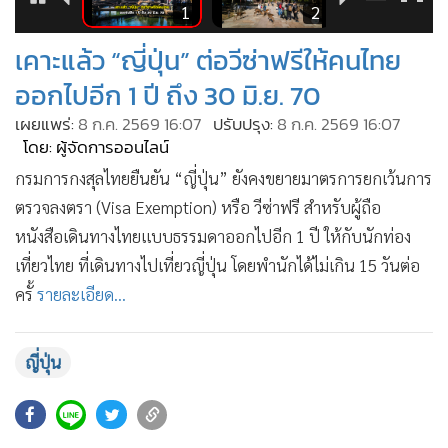
6
1
2
•
เกม
•
วิทยาศาสตร์
เคาะแล้ว “ญี่ปุ่น” ต่อวีซ่าฟรีให้คนไทย
•
SMEs
ออกไปอีก 1 ปี ถึง 30 มิ.ย. 70
•
หุ้น
เผยแพร่:
8 ก.ค. 2569 16:07
ปรับปรุง:
8 ก.ค. 2569 16:07
•
อินโดจีน
โดย: ผู้จัดการออนไลน์
•
กองทุนรวม
กรมการกงสุลไทยยืนยัน “ญี่ปุ่น” ยังคงขยายมาตรการยกเว้นการ
•
Celeb Online
ตรวจลงตรา (Visa Exemption) หรือ วีซ่าฟรี สำหรับผู้ถือ
•
Factcheck
หนังสือเดินทางไทยแบบธรรมดาออกไปอีก 1 ปี ให้กับนักท่อง
•
เที่ยวไทย ที่เดินทางไปเที่ยวญี่ปุ่น โดยพำนักได้ไม่เกิน 15 วันต่อ
ญี่ปุ่น
ครั้
รายละเอียด...
•
News1
•
Gotomanager
ญี่ปุ่น
2,383