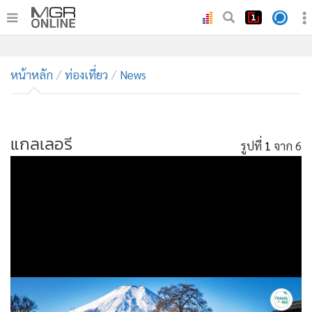
•
หน้าหลัก
•
หน้าหลัก
ทันเหตุการณ์
ท่องเที่ยว
News
•
ภาคใต้
•
ภูมิภาค
•
แกลเลอรี
Online Section
รูปที่
1
จาก 6
•
บันเทิง
•
ผู้จัดการรายวัน
•
คอลัมนิสต์
•
ละคร
•
CbizReview
•
Cyber BIZ
•
ผู้จัดกวน