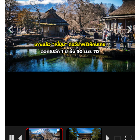
•
Good health & Well-being
•
Green Innovation & SD
•
Management & HR
•
MGR Live
•
Infographic
•
การเมือง
•
ท่องเที่ยว
•
กีฬา
•
ต่างประเทศ
•
Special Scoop
•
เศรษฐกิจ-ธุรกิจ
•
จีน
•
ชุมชน-คุณภาพชีวิต
•
อาชญากรรม
•
Motoring