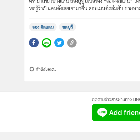
ดราม่าเที่ยวบางแสน สองยูทูปเบอร์ดัง “จอง-คัลแลน” โดนเ
•
อินโดจีน
พอรู้ว่าเป็นคนดังเลยเอามาคืน คอมเมนต์ถล่มยับ ชายหาด
•
กองทุนรวม
•
Celeb Online
จอง คัลแลน
ชลบุรี
•
Factcheck
•
ญี่ปุ่น
•
News1
•
Gotomanager
กำลังโหลด...
ติดตามข่าวสารผ่านทาง LIN