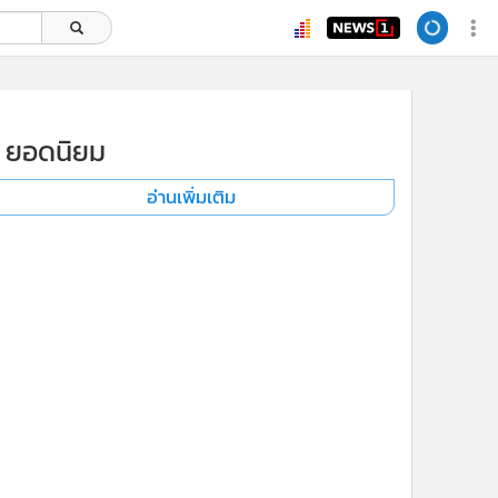
ยอดนิยม
อ่านเพิ่มเติม