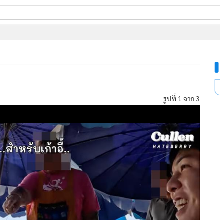
ี่ใช้
รูปที่
1
จาก 3
ine
้นสูง