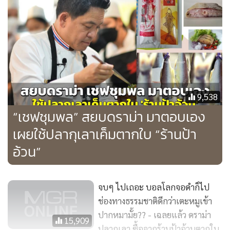
9,538
“เชฟชุมพล” สยบดราม่า มาตอบเอง
เผยใช้ปลากุเลาเค็มตากใบ “ร้านป้า
อ้วน”
จบๆ ไปเถอะ บอลโลกจอดำก็ไป
ช่องทางธรรมชาติดีกว่าเตะหมูเข้า
ปากหมามั้ย?? - เฉลยแล้ว ดราม่า
15,909
ไข่เป็ดไล่ทุ่งสุพรรณบุรี เป็นส่วนหนึ่งของจานสลัด
ปลากุเลา ซื้อจากร้านป้าอ้วนตากใบ