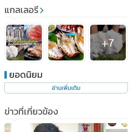
แกลเลอรี
ไก่เบตงนั้นเป็นไก่เนื้อพันธุ์พื้นเมือง ที่มีต้นกำเนิดมาจากไก่พันธุ์
เหลียงซาน จากประเทศจีน นำมาเลี้ยงที่เบตง จนกลายเป็นไก่ที่
ทำชื่อเสียงให้ อ.เบตง จ.ยะลา เป็นอย่างมาก ปัจจุบันมีการส่ง
เสริมให้เลี้ยงไก่เบตงในพื้นที่อื่นๆ ด้วย เนื่องจากเป็นที่นิยมในหมู่
+7
ผู้บริโภค
โดยจุดเด่นของไก่เบตงคือ เนื้อแน่นนุ่ม หนังกรอบ มันน้อยมาก
หนังมีสีเหลืองอ่อน แต่เนื่องจากไก่เบตงเลี้ยงยากจึงทำให้มีราคา
ยอดนิยม
สูง ทำให้หาไก่เบตงแท้ๆ กินได้ยาก
อ่านเพิ่มเติม
สำหรับไก่เบตง จะถูกเสิร์ฟในเมนูเรียกน้ำย่อยของดีสี่ภาค
“ไก่
เบตงย่างกอและ”
ซึ่งจะใช้ไก่เบตงผสมผสานกับน้ำแกงกอและซึ่ง
ข่าวที่เกี่ยวข้อง
เป็นอาหารมลายูท้องถิ่น ถือเป็นตัวแทนความอร่อยจากทางภาค
ใต้