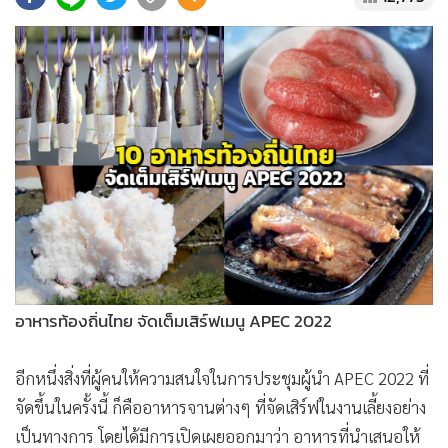
•
Good health & Well-being
•
Green Innovation & SD
•
Management & HR
•
MGR Live
•
Infographic
•
การเมือง
•
ท่องเที่ยว
•
กีฬา
•
ต่างประเทศ
•
Special Scoop
•
เศรษฐกิจ-ธุรกิจ
อาหารท้องถิ่นไทย จัดเต็มเสิร์ฟเมนู APEC 2022
•
จีน
•
ชุมชน-คุณภาพชีวิต
อีกหนึ่งสิ่งที่ผู้คนให้ความสนใจในการประชุมผู้นำ APEC 2022 ที่
•
อาชญากรรม
จัดขึ้นในครั้งนี้ ก็คืออาหารจานต่างๆ ที่จัดเสิร์ฟในงานเลี้ยงอย่าง
•
Motoring
เป็นทางการ โดยได้มีการเปิดเผยออกมาว่า อาหารที่นำเสนอให้