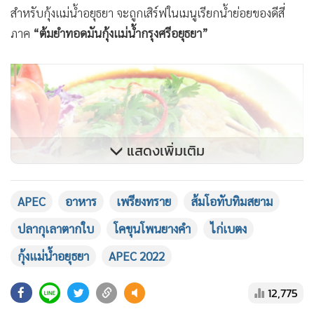
สำหรับกุ้งแม่น้ำอยุธยา จะถูกเสิร์ฟในเมนูเรียกน้ำย่อยของดีสี่
ภาค
“ต้มยำทอดมันกุ้งแม่น้ำกรุงศรีอยุธยา”
แสดงเพิ่มเติม
APEC
อาหาร
เพรียงทราย
ส้มโอทับทิมสยาม
ปลากุเลาตากใบ
โคขุนโพนยางคำ
ไก่เบตง
กุ้งแม่น้ำอยุธยา
APEC 2022
ไก่เบตง
12,775
ไก่เบตง