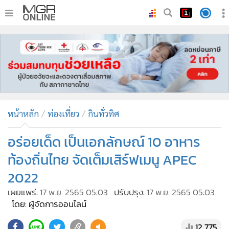
•
หน้าหลัก
•
ทันเหตุการณ์
•
ภาคใต้
•
ภูมิภาค
•
Online Section
หน้าหลัก
ท่องเที่ยว
กินทั่วทิศ
•
บันเทิง
•
ผู้จัดการรายวัน
อร่อยเด็ด เป็นเอกลักษณ์ 10 อาหาร
•
คอลัมนิสต์
ท้องถิ่นไทย จัดเต็มเสิร์ฟเมนู APEC
•
ละคร
2022
•
CbizReview
เผยแพร่:
17 พ.ย. 2565 05:03
ปรับปรุง:
17 พ.ย. 2565 05:03
•
Cyber BIZ
โดย: ผู้จัดการออนไลน์
•
ผู้จัดกวน
12,775