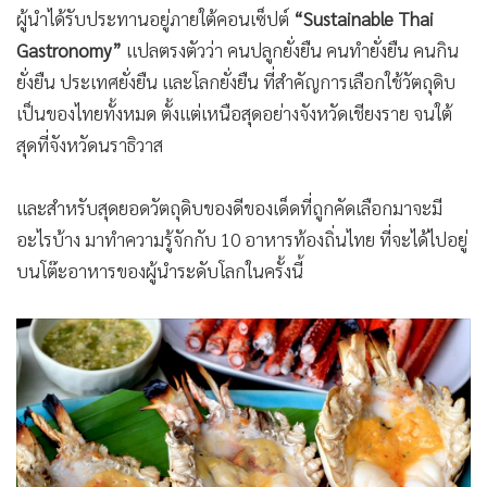
•
เกม
ผู้นำได้รับประทานอยู่ภายใต้คอนเซ็ปต์
“Sustainable Thai
Gastronomy”
แปลตรงตัวว่า คนปลูกยั่งยืน คนทำยั่งยืน คนกิน
•
วิทยาศาสตร์
ยั่งยืน ประเทศยั่งยืน และโลกยั่งยืน ที่สำคัญการเลือกใช้วัตถุดิบ
•
SMEs
เป็นของไทยทั้งหมด ตั้งแต่เหนือสุดอย่างจังหวัดเชียงราย จนใต้
•
หุ้น
สุดที่จังหวัดนราธิวาส
•
อินโดจีน
•
กองทุนรวม
และสำหรับสุดยอดวัตถุดิบของดีของเด็ดที่ถูกคัดเลือกมาจะมี
•
Celeb Online
อะไรบ้าง มาทำความรู้จักกับ 10 อาหารท้องถิ่นไทย ที่จะได้ไปอยู่
•
Factcheck
บนโต๊ะอาหารของผู้นำระดับโลกในครั้งนี้
•
ญี่ปุ่น
•
News1
•
Gotomanager