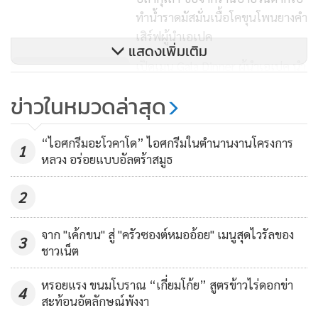
ทำน้ำราดมัสมั่นเนื้อโคขุนโพนยางคำ
ไข่เป็ดไล่ทุ่งสุพรรณบุรี
เสิร์ฟผู้นำเอเปค
แสดงเพิ่มเติม
ที่สุพรรณบุรี เป็นอีกแหล่งเลี้ยงเป็ดไล่ทุ่งแหล่งใหญ่ในภาคกลาง
เปิดเมนู Gala Dinner ผู้นำเอเปค นำ
ของไทย เป็ดจะอาศัยกินเศษข้าวเปลือกในนา กุ้ง หอย ปู ปลา
เสนอสุดยอดอาหารไทยของดีทุก
หรือไข่หอยเชอรี ทำให้ไข่ที่ได้จากเป็ดไล่ทุ่งเหล่านี้จะมีไข่แดงสี
ข่าวในหมวดล่าสุด
ภูมิภาค
เข้มกลมโต ส่วนไข่ขาวสีขาวใสไม่ขุ่น ไข่เป็ดไล่ทุ่งสดๆ จะไม่มีกลิ่น
185
คาว และยังอุดมไปด้วยโปรตีน
“ไอศกรีมอะโวคาโด” ไอศกรีมในตำนานงานโครงการ
เผยเมนูในงานเลี้ยงอาหารค่ำผู้นำ
1
หลวง อร่อยแบบอัลตร้าสมูธ
เขตเศรษฐกิจเอเปก นำเสนอสุดยอด
ไข่เป็ดไล่ทุ่งจากสุพรรณบุรี ถูกนำมาดองในดอกเกลือเพชรบุรี
อาหารไทยของดีทุกภูมิภาค
1,599
และเป็นส่วนหนึ่งของจานสลัดบนโต๊ะอาหารครั้งนี้
2
จาก "เค้กขน" สู่ "ครัวซองต์หมออ้อย" เมนูสุดไวรัลของ
3
ชาวเน็ต
หรอยแรง ขนมโบราณ “เกี่ยมโก้ย” สูตรข้าวไร่ดอกข่า
4
สะท้อนอัตลักษณ์พังงา