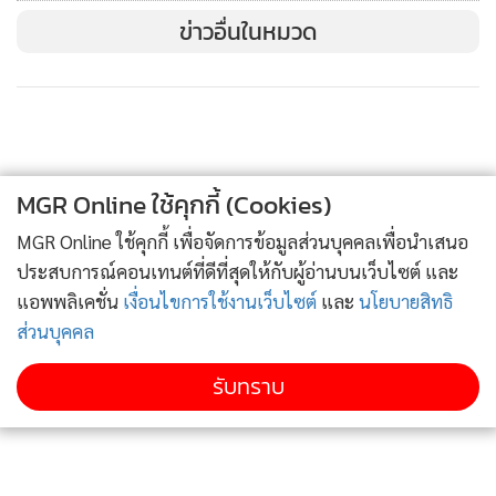
ข่าวอื่นในหมวด
ดอกเกลือจากเพชรบุรี
MGR Online ใช้คุกกี้ (Cookies)
MGR Online ใช้คุกกี้ เพื่อจัดการข้อมูลส่วนบุคคลเพื่อนำเสนอ
ดอกเกลือเมืองเพชร
ประสบการณ์คอนเทนต์ที่ดีที่สุดให้กับผู้อ่านบนเว็บไซต์ และ
หากเดินทางผ่าน จ.เพชรบุรี ก็จะเห็นพื้นที่ทำนาเกลืออยู่เป็นระ
แอพพลิเคชั่น
เงื่อนไขการใช้งานเว็บไซต์
และ
นโยบายสิทธิ
ยะๆ และ “ดอกเกลือ” ก็เป็นอีกสิ่งที่ได้จากการทำนาเกลือ โดย
ส่วนบุคคล
ดอกเกลือจะเป็นเกลือชุดแรกที่ลอยตัวขึ้นมาเกาะตัวเป็นแพบน
ผิวน้ำ คนทำนาเกลือจะช้อนเอาดอกเกลือเหล่านี้ขึ้นมาเก็บไว้
รับทราบ
ก่อนที่จะจมลงไป ดอกเกลือจึงมีความบริสุทธิ์กว่าเกลือทั่วไป
รสชาติไม่เค็มจัด และมีรสอมหวานนิดๆ ซ่อนอยู่ เรียกว่าเป็น
รสชาติเค็มที่มีความกลมกล่อม