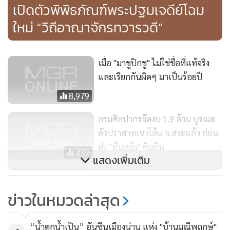
ชายจีวร ซึ่งสลักด้วยหินทรายเป็นแผ่นตั้งขึ้นด้านหน้าสลักตามรูป
เปิดตัวพิพิธภัณฑ์พระปฐมเจดีย์โฉม
แบบการครองผ้า ส่วนด้านในสลักเป็นร่องสองร่อง เป็นเดือย
ใหม่ “วิถีอาณาจักรทวารวดี”
สำหรับสวมพระบาทเข้าไป ส่วนด้านหลังขององค์พระนอนนั้น
บางช่วงได้ก่อสร้างง่าย ๆ โดยใช้หินเป็นแกนแล้วก่ออิฐปิดเป็น
แผ่นหลัง ซึ่งจะเห็นได้ชัดเจนตรงส่วนพระอังศาล่าง ยังคงมีแนว
เมื่อ "มาชูปิกชู" ไม่ใช่ชื่อที่แท้จริง
อิฐก่อโค้งรับกับพระศออยู่ พร้อมกับใช้ปูนขาวฉาบผิวอีกชั้นหนึ่ง
และเรียกกันผิดๆ มาเป็นร้อยปี
นอกจากนี้ยังพบที่ส่วนพระโสนีอีกด้วย รูปแบบของพระนอน
8,979
หรือพระพุทะไสยาสน์นี้ ได้รับอิทธิพลของศิลปแบบทวารวดี ที่มี
กรมศิลปากรจัดงบ 1.9 ล้าน บูรณะ
อิทธิพลของศิลปะแบบพื้นเมือง คงสร้างขึ้นราวพุทธศตวรรษที่
ตัวปราสาทเขาโล้น จ.สระแก้ว ก่อน
13 เป็นต้นมา ใกล้เคียงกับชุมชนสมัยทวารวดีภายในเมืองโบราณ
ส่ง "ทับหลัง" คืนถิ่น
เสมานั้นเอง
439
แสดงเพิ่มเติม
.
“พนิต” สอนมวย “วิโรจน์” หยุด
เมื่อทุกท่านชมพระนอนเมืองเสมา ซึ่งตั้งอยู่ภายในวัดธรรมจักร
เล่นการเมืองหมิ่นเหม่ บิดเบือน
ข่าวในหมวดล่าสุด
เสมาราม เป็นที่เรียบร้อยแล้ว ภายในวัดยังมีพิพิธภัณฑ์ซึ่งเกิดขึ้น
“ทวงคืนสนามหลวง” ทำ
1,561
จากความร่วมมือระหว่างกรมศิลปากร และวัดธรรมจักรเสมาราม
ปชช.สับสน
โดยจัดเเสดงโบราณวัตถุ ตลอดจนบอกเล่าพัฒนาการทาง
“น้ำตกน้ำเปิน” อันซีนเมืองน่าน แห่ง "บ้านมณีพฤกษ์"