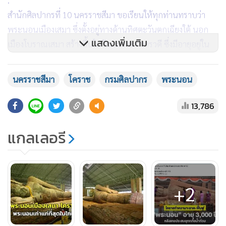
.
สำนักศิลปากรที่ 10 นครราชสีมา ขอเรียนให้ทุกท่านทราบว่า
พระนอนเมืองเสมา ซึ่งตั้งอยู่ทางด้านทิศตะวันตกเฉียงใต้ นอก
แสดงเพิ่มเติม
เมืองโบราณเสมา สร้างขึ้นในวัฒนธรรมทวารวดี ซึ่งมีอายุอยู่ใน
ช่วงพุทธศตวรรษที่ 12-16 และจากการศึกษาเปรียบเทียบรูป
แบบศิลปกรรม เเละวิเคราะห์หลักฐานทางโบราณคดีที่พบจาก
นครราชสีมา
โคราช
กรมศิลปากร
พระนอน
การขุดค้น จึงสันนิษฐานว่า พระนอนองค์นี้ ถูกสร้างขึ้นในช่วง
พุทธศตวรรษที่ 13 หรือประมาณ 1,300 ปีมาเเล้ว จึงนับได้ว่า
13,786
พระนอน หรือพระพุทธรูปปางไสยาสน์ เมืองเสมา เป็นพระนอน
แกลเลอรี
ที่เก่าแก่ที่สุดในประเทศไทย นั้นเองค่ะ
.
จากการดำเนินงานโบราณคดีใน ปี พ.ศ.2533-2534 โดยหน่วย
ศิลปากรที่ 6 นครราชสีมา (ขณะนั้น) ทำให้ได้หลักฐานสำคัญ
+2
หลายประการเกี่ยวกับองค์พระนอน ดังนี้
.
1 พบหลักฐานส่วนอาคารที่เป็นโครงสร้างรูปสี่เหลี่ยมผืนผ้าก่อ