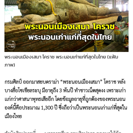
•
Good health & Well-being
•
Green Innovation & SD
•
Management & HR
•
MGR Live
•
Infographic
•
การเมือง
•
ท่องเที่ยว
พระนอนเมืองเสมา โคราช พระนอนเก่าแก่ที่สุดในไทย (แฟ้ม
ภาพ)
•
กีฬา
•
ต่างประเทศ
กรมศิลป์ ออกมาสยบดราม่า “พระนอนเมืองเสมา” โคราช หลัง
•
Special Scoop
บางสื่อโซเชียลระบุ มีอายุถึง 3 พันปี ทำชาวเน็ตสุดงง เพราะเก่า
•
เศรษฐกิจ-ธุรกิจ
แก่กว่าศาสนาพุทธเสียอีก โดยข้อมูลอายุที่ถูกต้องของพระนอน
•
จีน
องค์นี้คือประมาณ 1,300 ปี ซึ่งถือว่าเป็นพระนอนเก่าแก่ที่สุดใน
•
ชุมชน-คุณภาพชีวิต
เมืองไทย
•
อาชญากรรม
•
Motoring