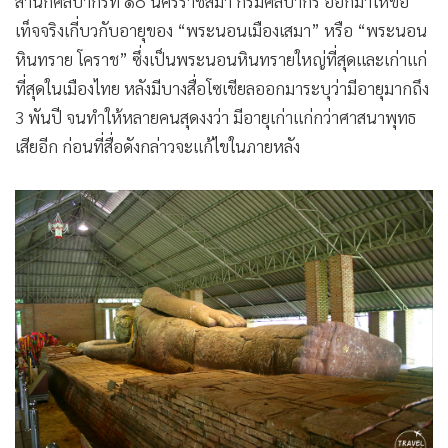
สำนักศิลปากรที่ ๑๐ นครราชสีมา กรมศิลปากร ออกมาให้ข้อ
•
เกม
เท็จจริงเกี่บวกับอายุของ “พระนอนเมืองเสมา” หรือ “พระนอน
•
วิทยาศาสตร์
หินทราย โคราช” ซึ่งเป็นพระนอนหินทรายใหญ่ที่สุดและเก่าแก่
•
SMEs
ที่สุดในเมืองไทย หลังมีบางสื่อโซเชียลออกมาระบุว่ามีอายุมากถึง
•
หุ้น
3 พันปี จนทำให้หลายคนสุดงงว่า มีอายุเก่าแก่กว่าศาสนาพุทธ
•
อินโดจีน
เสียอีก ก่อนที่สื่อดังกล่าวจะแก้ไขในภายหลัง
•
กองทุนรวม
•
Celeb Online
•
Factcheck
•
ญี่ปุ่น
•
News1
•
Gotomanager