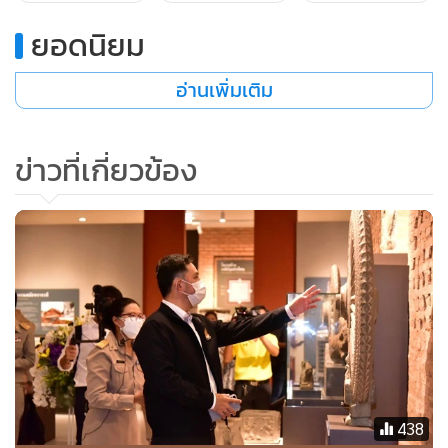
ด้วยอิฐ ขนาดกว้าง 6.50 เมตร ยาว 26 เมตร เพื่อประดิษฐานพระ
ยอดนิยม
นอน ได้พบหลักฐานโบราณวัตถุประเภทต่าง ๆ ประกอบไปด้วย
เศษภาชนะดินเผาแบบทวารวดี เศษภาชนะดินเผาแบบเขมร
อ่านเพิ่มเติม
พระพุทธรูปสำริด ประติมากรรมสำริดรูปพระโพธิสัตว์อวโลกิเต
ศวร โบราณวัตถุประเภทหิน ได้แก่ ธรรมจักรและกวางหมอบ
ข่าวที่เกี่ยวข้อง
.
2 บริเวณองค์พระนอน พบหลักฐานว่า องค์พระนอน (พระพุทธ
รูปไสยาสน์) ประกอบด้วยหินทรายสีแดงอยู่ในลักษณะเดิมเกือบ
ทุกส่วน ยกเว้นส่วนพระเศียรและส่วนพระบาท ซึ่งถูกขุดหา
โบราณวัตถุกันมาก ทำให้ชั้นดินบริเวณดังกล่าวสับสนและมีเศษ
อิฐปนอยู่ในชั้นดินมาก รวมทั้งมีหินทรายที่แตกออกมาจากชิ้น
ส่วนขนาดใหญ่ เป็นต้นว่า ส่วนพระศอ ส่วนพระพาหาและส่วน
ของพระกรที่รองรับพระเศียรมากองอยู่ด้านหน้าพระพักตร์และ
มีชิ้นส่วนของพระเศียรอีกหลายชิ้นปนอยู่ในชั้นดินด้วย นอกจาก
นี้ได้พบส่วนพระบาทอีกชิ้นหนึ่งในชั้นดิน วางนอนต่อกับส่วน
438