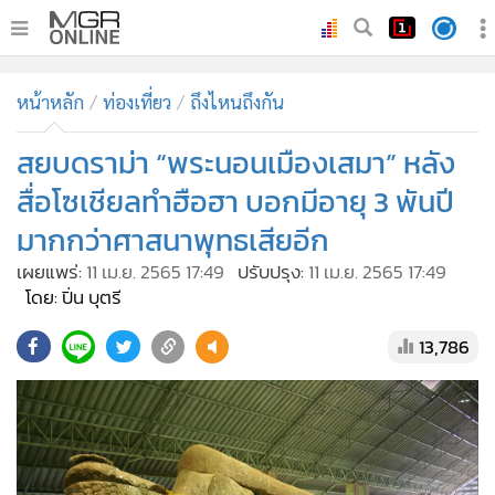
•
หน้าหลัก
หน้าหลัก
ท่องเที่ยว
ถึงไหนถึงกัน
•
ทันเหตุการณ์
•
สยบดราม่า “พระนอนเมืองเสมา” หลัง
ภาคใต้
•
ภูมิภาค
สื่อโซเชียลทำฮือฮา บอกมีอายุ 3 พันปี
•
Online Section
มากกว่าศาสนาพุทธเสียอีก
•
บันเทิง
เผยแพร่:
11 เม.ย. 2565 17:49
ปรับปรุง:
11 เม.ย. 2565 17:49
•
ผู้จัดการรายวัน
โดย: ปิ่น บุตรี
•
คอลัมนิสต์
13,786
•
ละคร
•
CbizReview
•
Cyber BIZ
•
ผู้จัดกวน