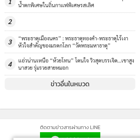
1
น้ำตกพิเศษในถิ่นกาแฟพิเศษรสเลิศ
โบราณคดีและประวัติศาสตร์เมืองโบราณเสมา ให้ทุกท่านได้ชม
พร้อมกับการเรียนรู้กันอีกด้วย และก่อนเดินทางกลับก็ขอเชิญ
2
ชวนให้ทุกท่านเเวะชมเมืองโบราณเสมา ซึ่งมีโบราณสถานภายใน
เมืองกว่า 9 แห่ง เพื่อให้การเดินทางมาในครั้งนี้ จะได้รู้จักโบราณ
“พระธาตุเมืองนคร” : พระธาตุทองคำ-พระธาตุไร้เงา
3
สถาน โบราณวัตถุ เเละซึมซับความรู้ เกี่ยวกับเมืองโบราณเสมา
หัวใจสำคัญของมรดกโลก “วัดพระมหาธาตุ”
เเละพระนอนเมืองเสมาให้มากยิ่งขึ้น ค่ะ
แอ่วน่านเหนือ “ห้วยโทน” โดนใจ วิวสุดบรรเจิด...เขาสูง
.
4
นาสวย รุ่มรวยสายหมอก
สามารถติดต่อสอบถามข้อมูล และการเดินทางเข้าสู่แหล่ง ได้ที่
เบอร์โทรศัพท์ 044-471-518 หรือ DM มาที่ Facebook
ข่าวอื่นในหมวด
fanpage สำนักศิลปากรที่ 10 นครราชสีมา ได้เลยค่ะ
อ้างอิงข้อมูล
ทนงศักดิ์ หาญวงษ์. (2534). "พระนอน วัดธรรมจักรเสมาราม"
ศิลปากร 34, 6: 60-70
หน่วยศิลปากรที่ 6. (2534). รายงานการบูรณะพระนอนวัด
ติดตามข่าวสารผ่านทาง LINE
ธรรมจักรเสมาราม อำเภอสูงเนิน จังหวัดนครราชสีมา. เอกสารอัด