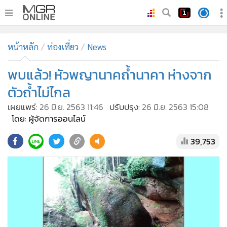
•
หน้าหลัก
หน้าหลัก
ท่องเที่ยว
News
•
ทันเหตุการณ์
•
พบแล้ว! หัวพญานาคถ้ำนาคา ห่างจาก
ภาคใต้
•
ภูมิภาค
ตัวถ้ำไม่ไกล
•
Online Section
เผยแพร่:
26 มิ.ย. 2563 11:46
ปรับปรุง:
26 มิ.ย. 2563 15:08
•
บันเทิง
โดย: ผู้จัดการออนไลน์
•
ผู้จัดการรายวัน
39,753
•
คอลัมนิสต์
•
ละคร
•
CbizReview
•
Cyber BIZ
•
ผู้จัดกวน