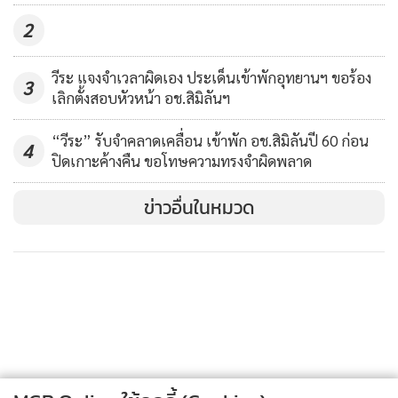
2
วีระ แจงจำเวลาผิดเอง ประเด็นเข้าพักอุทยานฯ ขอร้อง
3
เลิกตั้งสอบหัวหน้า อช.สิมิลันฯ
“วีระ” รับจำคลาดเคลื่อน เข้าพัก อช.สิมิลันปี 60 ก่อน
4
ปิดเกาะค้างคืน ขอโทษความทรงจำผิดพลาด
ข่าวอื่นในหมวด
ภาพจากเฟซบุค Chaiporn Siripornpibul