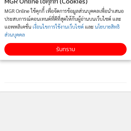
MGR Online ใช้คุกกี้ (Cookies)
MGR Online ใช้คุกกี้ เพื่อจัดการข้อมูลส่วนบุคคลเพื่อนำเสนอ
ประสบการณ์คอนเทนต์ที่ดีที่สุดให้กับผู้อ่านบนเว็บไซต์ และ
แอพพลิเคชั่น
เงื่อนไขการใช้งานเว็บไซต์
และ
นโยบายสิทธิ
ภาพจากเฟซบุค Chaiporn Siripornpibul
ส่วนบุคคล
รับทราบ
สามารถส่งข้อมูลข่าวสารด้านการท่องเที่ยว-อาหารมาได้ที่ อีเมล์
travel_astvmgr@hotmail.com หรือ ชมคลิปต่าง ๆ ได้ที่
Youtube :Travel MGR
ติดตามข่าวสารผ่านทาง LINE