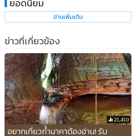
ยอดนิยม
เวลาที่จะไปเที่ยว จำนวนสมาชิก สถานที่ที่จะเข้าไปเที่ยว ส่วน
การจองผ่านแอพ QueQ นั้นจะเป็นการจองโดยรวม ไม่แยกจุด
อ่านเพิ่มเติม
ท่องเที่ยว เจ้าหน้าที่จะต้องโทร.ไปสอบถามจากนักท่องเที่ยวอีก
ครั้ง
ข่าวที่เกี่ยวข้อง
คลิกอ่าน
อยากเที่ยวถ้ำนาคาต้องอ่าน! รับ
นทท.เพียง 50 คน/วัน แอดไลน์จอง
ตรงกับอุทยานฯภูลังกา
21,410
อยากเที่ยวถ้ำนาคาต้องอ่าน! รับ