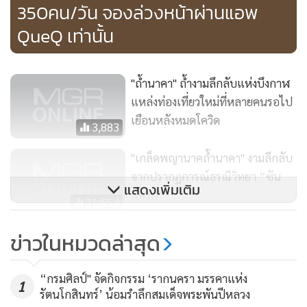
350คน/วัน จองล่วงหน้าผ่านแอพ
QueQ เท่านั้น
"ถ้ำนาคา" ถ้ำงามลึกลับแห่งบึงกาฬ
แหล่งท่องเที่ยวใหม่ที่หลายคนรอไป
เยือนหลังหมดโควิด
3,883
"เกล็ดพญานาคถ้ำนาคา" งามลึกลับ
จากปรากฏการณ์ธรณีวิทยา “ซัน
แสดงเพิ่มเติม
แครก”
21,554
75 รร. ภูเก็ต ผนึก “โคว โกลบอล”
ข่าวในหมวดล่าสุด
ผุดแคมเปญดึงนักท่องเที่ยวทั่วโลก
303
“กรมศิลป์" จัดกิจกรรม ‘รากนครา มรรคาแห่ง
1
ภาพจากเฟซบุค Chaiporn Siripornpibul
รัตนโกสินทร์’ น้อมรำลึกสมเด็จพระพันปีหลวง