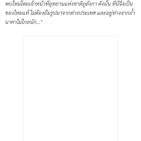
พบใหม่โดยเจ้าหน้าที่อุทยานแห่งชาติภูลังกา ดังนั้น ที่นี่จึงเป็น
•
เกม
ของไทยแท้ ไม่ต้องยืมรูปมาจากต่างประเทศ และอยู่ห่างจากถ้ำ
•
วิทยาศาสตร์
นาคาไม่ไกลนัก..."
•
SMEs
•
หุ้น
•
อินโดจีน
•
กองทุนรวม
•
Celeb Online
•
Factcheck
•
ญี่ปุ่น
•
News1
•
Gotomanager