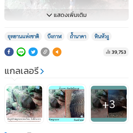
แสดงเพิ่มเติม
ภาพจากเฟซบุค Chaiporn Siripornpibul
อุทยานแห่งชาติ
บึงกาฬ
ถ้ำนาคา
หินหัวงู
อีกทั้งยังได้โพสต์รูปภาพของหินหัวพญานาค เป็นลักษณะของ
39,753
หินขนาดใหญ่กว่าตัวคน ตั้งอยู่บนพื้นดิน มีรูปทรงสามเหลี่ยมรีๆ
จินตนาการดูคล้ายหัวพญานาคที่ผุดขึ้นมาจากดิน
แกลเลอรี
สำหรับ
“ถ้ำนาคา”
เป็นแหล่งท่องเที่ยวถ้ำที่เพิ่งค้นพบใหม่ อยู่ใน
พื้นที่อุทยานแห่งชาติภูลังกา อ.บึงโขงหลง จ.บึงกาฬ ซึ่งทาง
อุทยานจะเปิดให้ท่องเที่ยวได้ตั้งแต่วันที่ 1 กรกฎาคมเป็นต้นไป
+3
โดยจำกัดนักท่องเที่ยววันละ 500 คน ส่วนถ้ำนาคาจำกัดนักท่อง
เที่ยววันละ 50 คน โดยสามารถจองตรงกับทางอุทยานแห่งชาติภู
ลังกาได้โดยการแอดไลน์ : plk12345678 พร้อมส่งรายละเอียดวัน