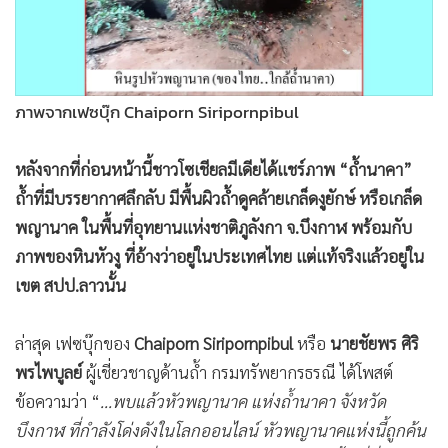
•
Good health & Well-being
•
Green Innovation & SD
•
Management & HR
•
MGR Live
ภาพจากเฟซบุ๊ก Chaiporn Siripornpibul
•
Infographic
•
การเมือง
หลังจากที่ก่อนหน้านี้ชาวโซเชียลมีเดียได้แชร์ภาพ “ถ้ำนาคา”
•
ท่องเที่ยว
ถ้ำที่มีบรรยากาศลึกลับ มีพื้นผิวถ้ำดูคล้ายเกล็ดงูยักษ์ หรือเกล็ด
•
กีฬา
พญานาค ในพื้นที่อุทยานแห่งชาติภูลังกา จ.บึงกาฬ พร้อมกับ
•
ต่างประเทศ
ภาพของหินหัวงู ที่อ้างว่าอยู่ในประเทศไทย แต่แท้จริงแล้วอยู่ใน
•
Special Scoop
เขต สปป.ลาวนั้น
•
เศรษฐกิจ-ธุรกิจ
•
จีน
ล่าสุด เฟซบุ๊กของ
Chaiporn Siripornpibul
หรือ
นายชัยพร ศิริ
•
ชุมชน-คุณภาพชีวิต
พรไพบูลย์
ผู้เชี่ยวชาญด้านถ้ำ กรมทรัพยากรธรณี ได้โพสต์
ข้อความว่า “
...พบแล้วหัวพญานาค แห่งถ้ำนาคา จังหวัด
•
อาชญากรรม
บึงกาฬ ที่กำลังโด่งดังในโลกออนไลน์ หัวพญานาคแห่งนี้ถูกค้น
•
Motoring