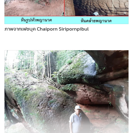
ภาพจากเฟซบุค Chaiporn Siripornpibul